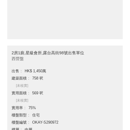
2房1廁,星級會所,露台高街98號出售單位
西營盤
出售
HK$ 1,450萬
建築面積
758 呎
[未核實]
實用面積
569 呎
[未核實]
實用率
75%
樓盤類型
住宅
樓盤編號
OKAY-S290972
樓層
中層