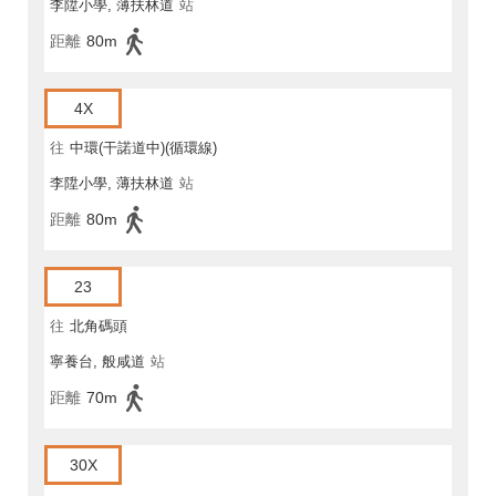
李陞小學, 薄扶林道
站
距離
80m
4X
往
中環(干諾道中)(循環線)
李陞小學, 薄扶林道
站
距離
80m
23
往
北角碼頭
寧養台, 般咸道
站
距離
70m
30X