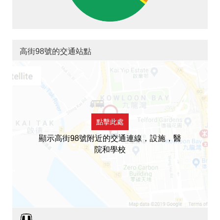
高街98號的交通站點
點擊此處
顯示高街98號附近的交通連線，設施，醫
院和學校