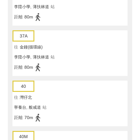
李陞小學, 薄扶林道
站
距離
80m
37A
往
金鐘(循環線)
李陞小學, 薄扶林道
站
距離
80m
40
往
灣仔北
寧養台, 般咸道
站
距離
70m
40M