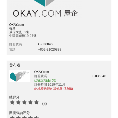
OKAY.com
香港
威信大廈15樓
中環雲咸街19-27號
牌照號碼
C-036846
電話
+852-21020888
發布者
OKAY.com
牌照號碼
C-036846
已驗證地產代理
註冊時間
2019年11月
此地產代理的其他盤 (3268)
總評分
(3)
回覆查詢評分