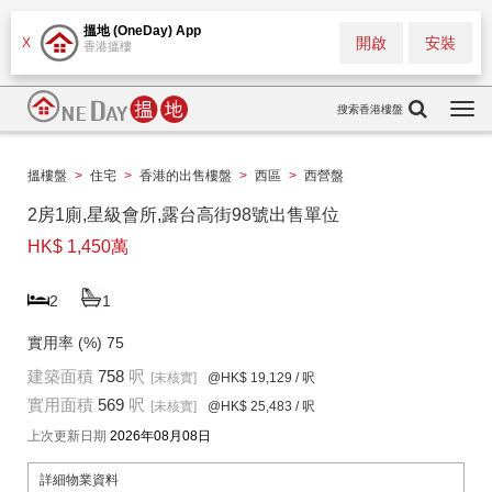
搵地 (OneDay) App
開啟
安裝
X
香港搵樓
搜索香港樓盤
Togg
navi
搵樓盤
>
住宅
>
香港的出售樓盤
>
西區
>
西營盤
2房1廁,星級會所,露台高街98號出售單位
HK$ 1,450萬
2
1
實用率 (%)
75
建築面積
758
呎
[未核實]
@HK$ 19,129
/ 呎
實用面積
569
呎
[未核實]
@HK$ 25,483
/ 呎
上次更新日期
2026年08月08日
詳細物業資料