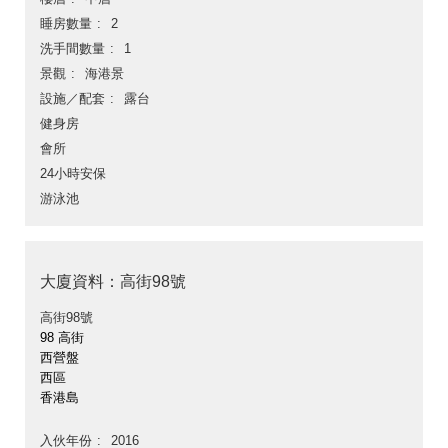
睡房數量
2
洗手間數量
1
景觀
海港景
設施／配套
露台
健身房
會所
24小時安保
游泳池
大廈資料：高街98號
高街98號
98 高街
西營盤
西區
香港島
入伙年份
2016