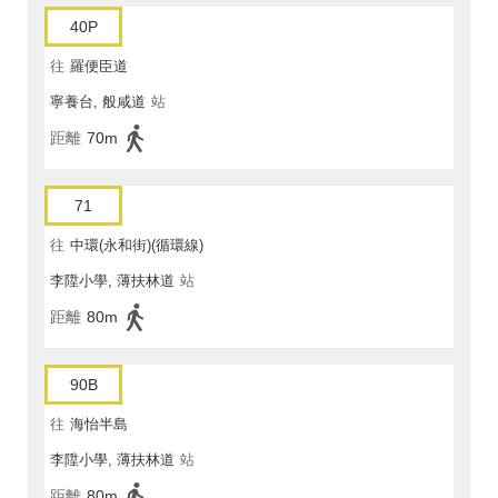
40P
往
羅便臣道
寧養台, 般咸道
站
距離
70m
71
往
中環(永和街)(循環線)
李陞小學, 薄扶林道
站
距離
80m
90B
往
海怡半島
李陞小學, 薄扶林道
站
距離
80m