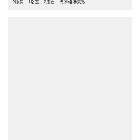
2睡房，1浴室，2露台，盡享維港景致