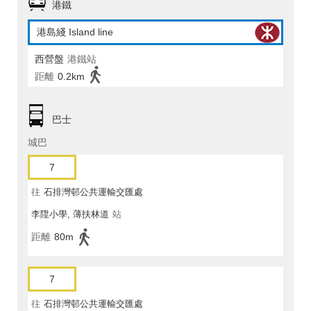
港鐵
港島綫 Island line
西營盤
港鐵站
距離
0.2km
巴士
城巴
7
往
石排灣邨公共運輸交匯處
李陞小學, 薄扶林道
站
距離
80m
7
往
石排灣邨公共運輸交匯處