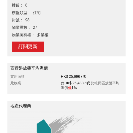
樓齡
8
樓盤類型
住宅
街號
98
物業層數
27
物業擁有權
多業權
訂閱更新
西營盤放盤平均呎價
實用面積
HK$ 25,696 / 呎
此物業
@HK$ 25,483 / 呎
比較同區放盤平均
呎價
低
1%
地產代理商