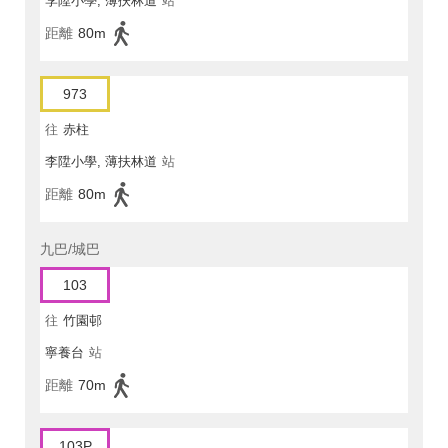
李陞小學, 薄扶林道
站
距離
80m
973
往
赤柱
李陞小學, 薄扶林道
站
距離
80m
九巴/城巴
103
往
竹園邨
寧養台
站
距離
70m
103P