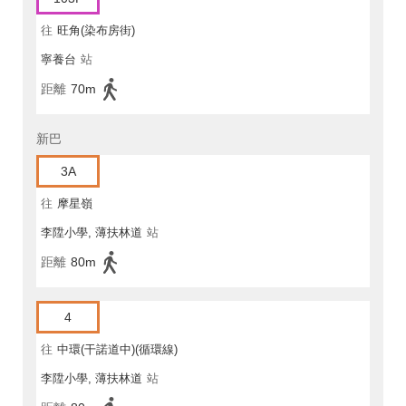
往
旺角(染布房街)
寧養台
站
距離
70m
新巴
3A
往
摩星嶺
李陞小學, 薄扶林道
站
距離
80m
4
往
中環(干諾道中)(循環線)
李陞小學, 薄扶林道
站