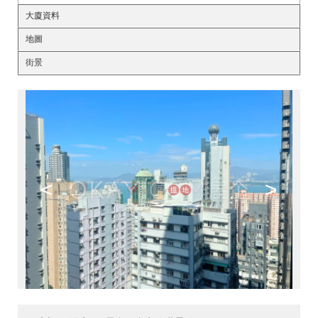
大廈資料
地圖
街景
<
>