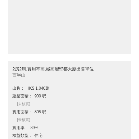
2房2廁,實用率高,極高層堅都大廈出售單位
西半山
出售
HK$ 1,040萬
建築面積
900 呎
[未核實]
實用面積
805 呎
[未核實]
實用率
89%
樓盤類型
住宅