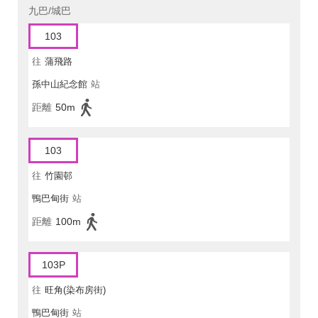
九巴/城巴
103
往
蒲飛路
孫中山紀念館
站
距離
50m
103
往
竹園邨
鴨巴甸街
站
距離
100m
103P
往
旺角(染布房街)
鴨巴甸街
站