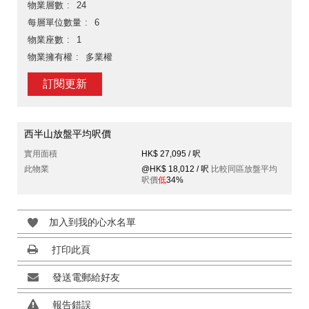
物業層數
24
每層單位數量
6
物業座數
1
物業擁有權
多業權
訂閱更新
西半山放盤平均呎價
實用面積
HK$ 27,095 / 呎
此物業
@HK$ 18,012 / 呎
比較同區放盤平均
呎價
低
34%
加入到我的心水名單
打印此頁
發送電郵給好友
報告錯誤