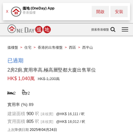
搵地 (OneDay) App
開啟
安裝
X
香港搵樓
搜索香港樓盤
Togg
navi
搵樓盤
>
住宅
>
香港的出售樓盤
>
西區
>
西半山
已過期
2房2廁,實用率高,極高層堅都大廈出售單位
HK$ 1,040萬
HK$ 1,200萬
2
2
實用率 (%)
89
建築面積
900
呎
[未核實]
@HK$ 16,111
/ 呎
實用面積
805
呎
[未核實]
@HK$ 18,012
/ 呎
上次降價日期
2025年04月24日