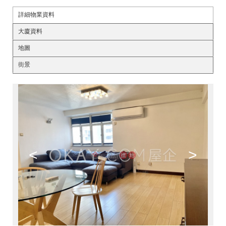
詳細物業資料
大廈資料
地圖
街景
<
>