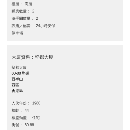
樓層
高層
睡房數量
2
洗手間數量
2
設施／配套
24小時安保
停車場
大廈資料：堅都大廈
堅都大廈
80-88 堅道
西半山
西區
香港島
入伙年份
1980
樓齡
44
樓盤類型
住宅
街號
80-88