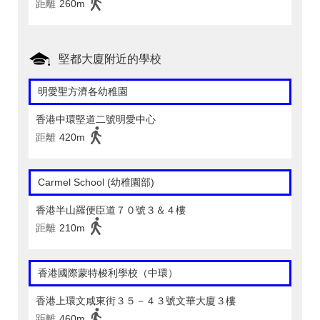
距離
260m
堅都大廈附近的學校
明愛聖方濟各幼稚園
香港中環堅道二號明愛中心
距離
420m
Carmel School (幼稚園部)
香港半山羅便臣道７０號３＆４樓
距離
210m
香港國際蒙特梭利學校（中環）
香港上環文咸東街３５－４３號文華大廈３樓
距離
460m