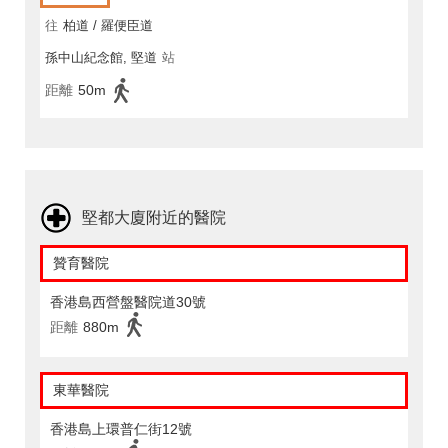
往
柏道 / 羅便臣道
孫中山紀念館, 堅道
站
距離
50m
堅都大廈附近的醫院
贊育醫院
香港島西營盤醫院道30號
距離
880m
東華醫院
香港島上環普仁街12號