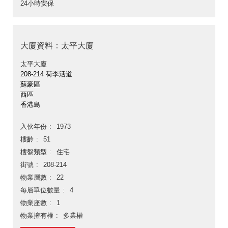
24小時安保
大廈資料：太平大廈
太平大廈
208-214 荷李活道
蘇豪區
西區
香港島
入伙年份
1973
樓齡
51
樓盤類型
住宅
街號
208-214
物業層數
22
每層單位數量
4
物業座數
1
物業擁有權
多業權