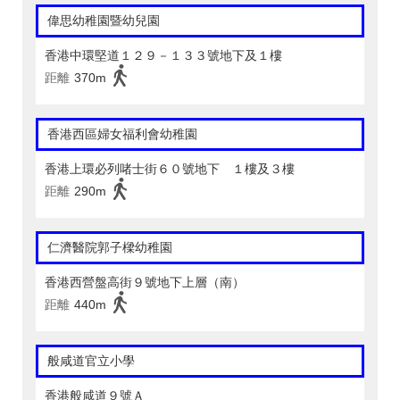
偉思幼稚園暨幼兒園
香港中環堅道１２９－１３３號地下及１樓
距離
370m
香港西區婦女福利會幼稚園
香港上環必列啫士街６０號地下 １樓及３樓
距離
290m
仁濟醫院郭子樑幼稚園
香港西營盤高街９號地下上層（南）
距離
440m
般咸道官立小學
香港般咸道９號Ａ