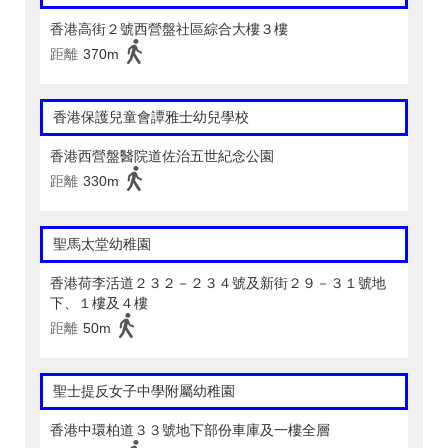
香港高街２號西營盤社區綜合大樓３樓
距離
370m
香港保護兒童會譚雅士幼兒學校
香港西營盤醫院道佐治五世紀念公園
距離
330m
聖馬太堂幼稚園
香港荷李活道２３２－２３４號及新街２９－３１號地
下、１樓及４樓
距離
50m
聖士提反女子中學附屬幼稚園
香港中環柏道３３號地下部份車庫及一樓全層