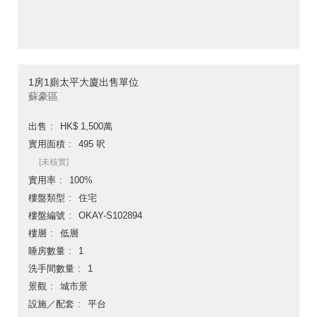
1房1廁太平大廈出售單位
蘇豪區
出售
HK$ 1,500萬
實用面積
495 呎
[未核實]
實用率
100%
樓盤類型
住宅
樓盤編號
OKAY-S102894
樓層
低層
睡房數量
1
洗手間數量
1
景觀
城市景
設施／配套
平台