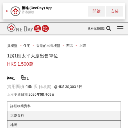
搵地 (OneDay) App
開啟
安裝
X
香港搵樓
搜索香港樓盤
Togg
navi
搵樓盤
>
住宅
>
香港的出售樓盤
>
西區
>
上環
1房1廁太平大廈出售單位
HK$ 1,500萬
1
1
實用面積
495
呎
[未核實]
@HK$ 30,303
/ 呎
上次更新日期
2026年08月09日
詳細物業資料
大廈資料
地圖