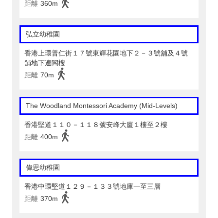
距離
360m
弘立幼稚園
香港上環普仁街１７號東輝花園地下２－３號舖及４號
舖地下連閣樓
距離
70m
The Woodland Montessori Academy (Mid-Levels)
香港堅道１１０－１１８號安峰大廈１樓至２樓
距離
400m
偉思幼稚園
香港中環堅道１２９－１３３號地庫一至三層
距離
370m