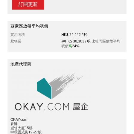
訂閱更新
蘇豪區放盤平均呎價
實用面積
HK$ 24,442 / 呎
此物業
@HK$ 30,303 / 呎
比較同區放盤平均
呎價
高
24%
地產代理商
OKAY.com
香港
威信大廈15樓
中環雲咸街19-27號