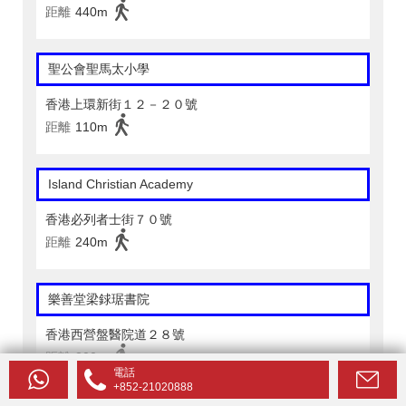
距離
440m
聖公會聖馬太小學
香港上環新街１２－２０號
距離
110m
Island Christian Academy
香港必列者士街７０號
距離
240m
樂善堂梁銶琚書院
香港西營盤醫院道２８號
距離
200m
電話
+852-21020888