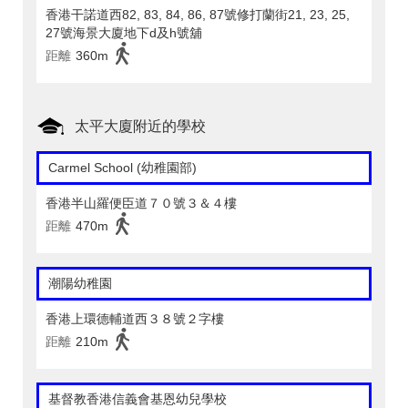
香港干諾道西82, 83, 84, 86, 87號修打蘭街21, 23, 25,
27號海景大廈地下d及h號舖
距離
360m
太平大廈附近的學校
Carmel School (幼稚園部)
香港半山羅便臣道７０號３＆４樓
距離
470m
潮陽幼稚園
香港上環德輔道西３８號２字樓
距離
210m
基督教香港信義會基恩幼兒學校