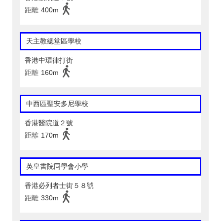
距離
400m
天主教總堂區學校
香港中環律打街
距離
160m
中西區聖安多尼學校
香港醫院道２號
距離
170m
英皇書院同學會小學
香港必列者士街５８號
距離
330m