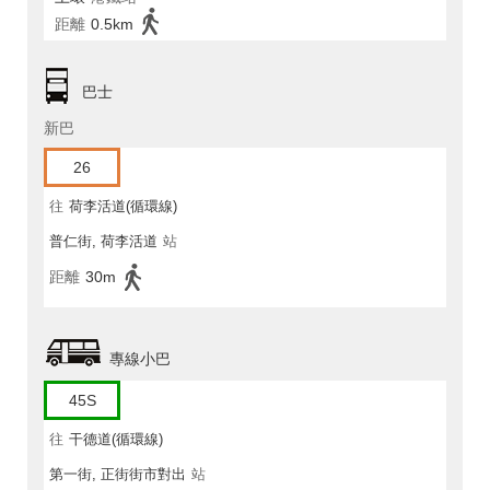
距離
0.5km
巴士
新巴
26
往
荷李活道(循環線)
普仁街, 荷李活道
站
距離
30m
專線小巴
45S
往
干德道(循環線)
第一街, 正街街市對出
站