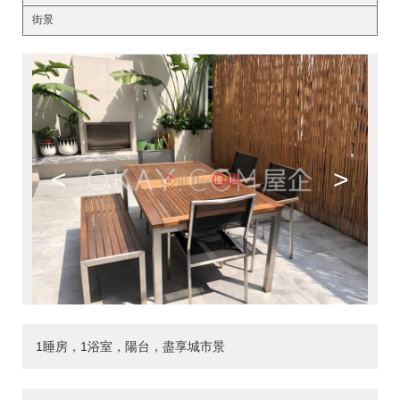
街景
<
>
1睡房，1浴室，陽台，盡享城市景