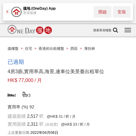
搵地 (OneDay) App
開啟
安裝
X
香港搵樓
搜索香港樓盤
Togg
navi
搵樓盤
>
住宅
>
香港的出租樓盤
>
西區
>
薄扶林
已過期
4房3廁,實用率高,海景,連車位美景臺出租單位
HK$ 77,000 / 月
4
3
實用率 (%)
92
建築面積
2,517
呎
@HK$ 31
/ 呎 / 月
實用面積
2,311
呎
[未核實]
@HK$ 33
/ 呎 / 月
上次更新日期
2022年04月06日