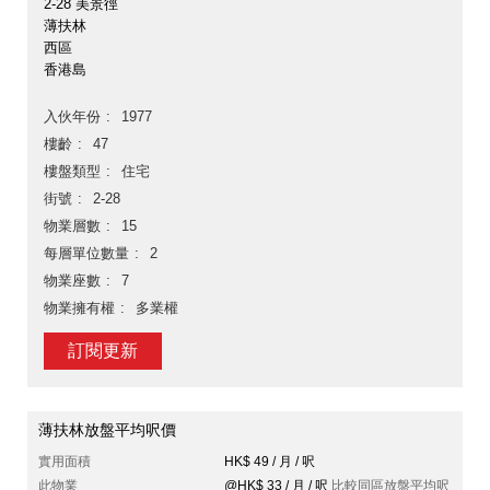
2-28 美景徑
薄扶林
西區
香港島
入伙年份
1977
樓齡
47
樓盤類型
住宅
街號
2-28
物業層數
15
每層單位數量
2
物業座數
7
物業擁有權
多業權
訂閱更新
薄扶林放盤平均呎價
實用面積
HK$ 49 / 月 / 呎
此物業
@HK$ 33 / 月 / 呎
比較同區放盤平均呎