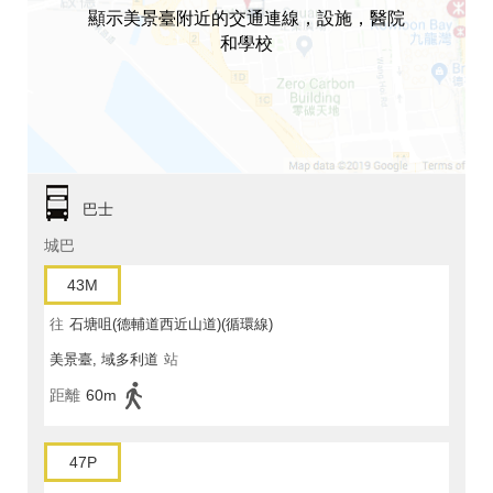
顯示美景臺附近的交通連線，設施，醫院
和學校
巴士
城巴
43M
往
石塘咀(德輔道西近山道)(循環線)
美景臺, 域多利道
站
距離
60m
47P