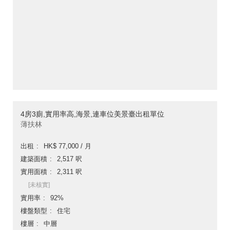
4房3廁,實用率高,海景,連車位美景臺出租單位
薄扶林
出租
HK$ 77,000 / 月
建築面積
2,517 呎
實用面積
2,311 呎
[未核實]
實用率
92%
樓盤類型
住宅
樓層
中層