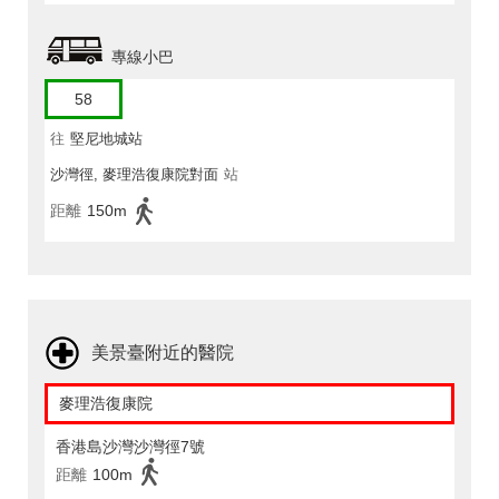
專線小巴
58
往
堅尼地城站
沙灣徑, 麥理浩復康院對面
站
距離
150m
美景臺附近的醫院
麥理浩復康院
香港島沙灣沙灣徑7號
距離
100m