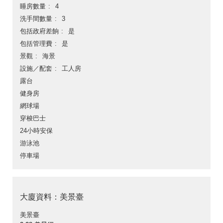
睡房數量
4
洗手間數量
3
包括政府差餉
是
包括管理費
是
景觀
海景
設施／配套
工人房
露台
健身房
網球場
穿梭巴士
24小時安保
游泳池
停車場
大廈資料：美景臺
美景臺