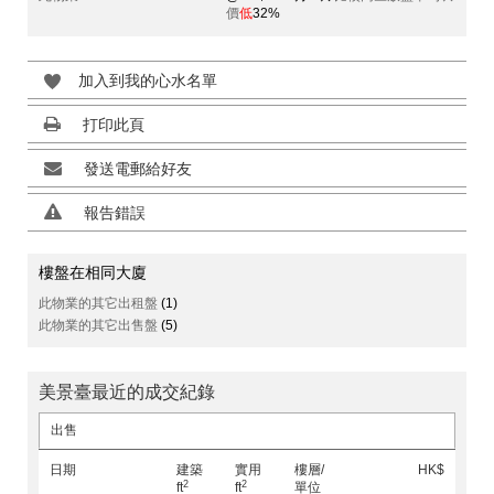
價
低
32%
加入到我的心水名單
打印此頁
發送電郵給好友
報告錯誤
樓盤在相同大廈
此物業的其它出租盤
(1)
此物業的其它出售盤
(5)
美景臺最近的成交紀錄
出售
日期
建築
實用
樓層/
HK$
2
2
ft
ft
單位