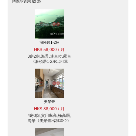
同類物業放盤
浪頤居1-2座
HK$ 58,000 / 月
3房2廁,海景,連車位,露台
《浪頤居1-2座出租單
位》
美景臺
HK$ 86,000 / 月
4房3廁,實用率高,極高層,
海景《美景臺出租單位》