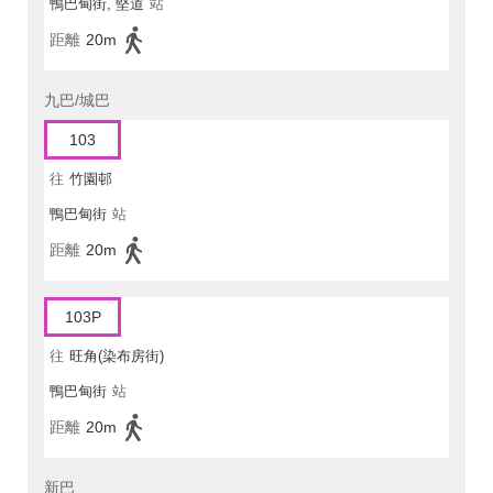
鴨巴甸街, 堅道
站
距離
20m
九巴/城巴
103
往
竹園邨
鴨巴甸街
站
距離
20m
103P
往
旺角(染布房街)
鴨巴甸街
站
距離
20m
新巴