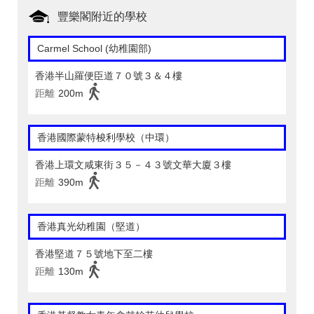
豐樂閣附近的學校
Carmel School (幼稚園部)
香港半山羅便臣道７０號３＆４樓
距離
200m
香港國際蒙特梭利學校（中環）
香港上環文咸東街３５－４３號文華大廈３樓
距離
390m
香港真光幼稚園（堅道）
香港堅道７５號地下至二樓
距離
130m