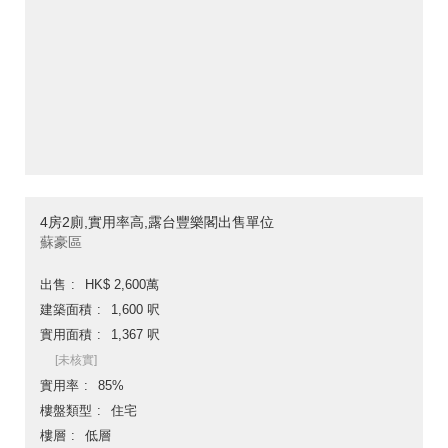
4房2廁,實用率高,露台豐樂閣出售單位
蘇豪區
出售
HK$ 2,600萬
建築面積
1,600 呎
實用面積
1,367 呎
[未核實]
實用率
85%
樓盤類型
住宅
樓層
低層