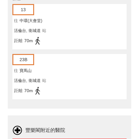
13
往
中環(大會堂)
活倫台, 衛城道
站
距離
70m
23B
往
寶馬山
活倫台, 衛城道
站
距離
70m
豐樂閣附近的醫院