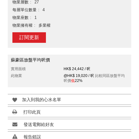
物業層數
27
每層單位數量
4
物業座數
1
物業擁有權
多業權
訂閱更新
蘇豪區放盤平均呎價
實用面積
HK$ 24,442 / 呎
此物業
@HK$ 19,020 / 呎
比較同區放盤平均
呎價
低
22%
加入到我的心水名單
打印此頁
發送電郵給好友
報告錯誤