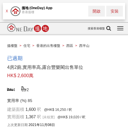
搵地 (OneDay) App
開啟
安裝
X
香港搵樓
搜索香港樓盤
Togg
navi
搵樓盤
>
住宅
>
香港的出售樓盤
>
西區
>
西半山
已過期
4房2廁,實用率高,露台豐樂閣出售單位
HK$ 2,600萬
4
2
實用率 (%)
85
建築面積
1,600
呎
@HK$ 16,250
/ 呎
實用面積
1,367
呎
[未核實]
@HK$ 19,020
/ 呎
上次更新日期
2021年11月08日