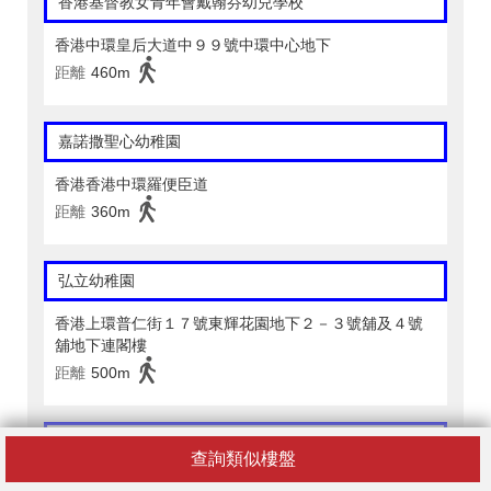
香港基督教女青年會戴翰芬幼兒學校
香港中環皇后大道中９９號中環中心地下
距離
460m
嘉諾撒聖心幼稚園
香港香港中環羅便臣道
距離
360m
弘立幼稚園
香港上環普仁街１７號東輝花園地下２－３號舖及４號
舖地下連閣樓
距離
500m
The Woodland Montessori Academy (Mid-Levels)
查詢類似樓盤
香港堅道１１０－１１８號安峰大廈１樓至２樓