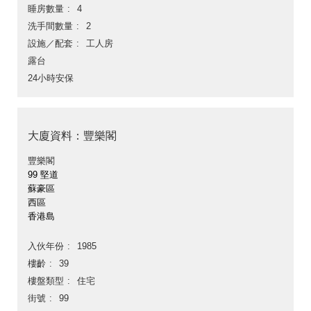
睡房數量
4
洗手間數量
2
設施／配套
工人房
露台
24小時安保
大廈資料：豐樂閣
豐樂閣
99 堅道
蘇豪區
西區
香港島
入伙年份
1985
樓齡
39
樓盤類型
住宅
街號
99