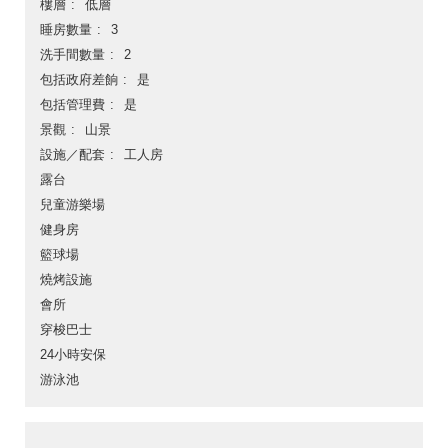
樓層
低層
睡房數量
3
洗手間數量
2
包括政府差餉
是
包括管理費
是
景觀
山景
設施／配套
工人房
露台
兒童游樂場
健身房
籃球場
燒烤設施
會所
穿梭巴士
24小時安保
游泳池