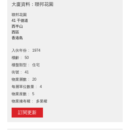
大廈資料：聯邦花園
聯邦花園
41 干德道
西半山
西區
香港島
入伙年份
1974
樓齡
50
樓盤類型
住宅
街號
41
物業層數
20
每層單位數量
4
物業座數
5
物業擁有權
多業權
訂閱更新