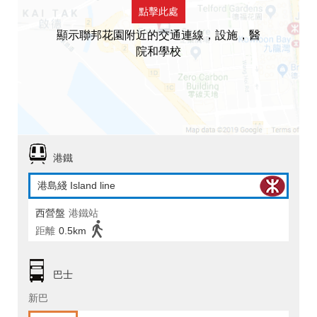
點擊此處
顯示聯邦花園附近的交通連線，設施，醫
院和學校
港鐵
港島綫 Island line
西營盤
港鐵站
距離
0.5km
巴士
新巴