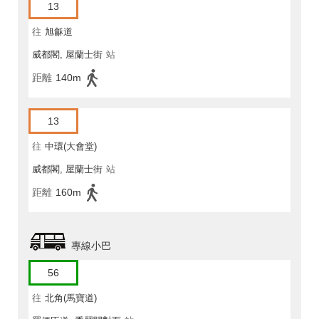
13
往
旭龢道
威都閣, 屋蘭士街
站
距離
140m
13
往
中環(大會堂)
威都閣, 屋蘭士街
站
距離
160m
專線小巴
56
往
北角(馬寶道)