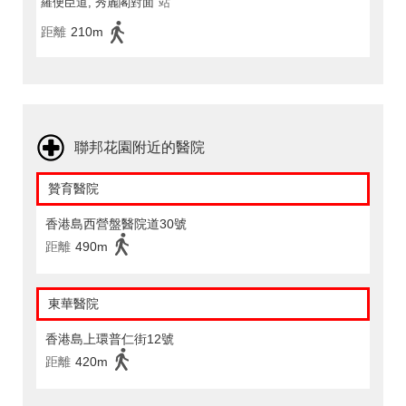
羅便臣道, 秀麗閣對面
站
距離
210m
聯邦花園附近的醫院
贊育醫院
香港島西營盤醫院道30號
距離
490m
東華醫院
香港島上環普仁街12號
距離
420m