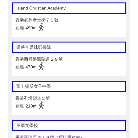
Island Christian Academy
香港必列者士街７０號
距離
490m
樂善堂梁銶琚書院
香港西營盤醫院道２８號
距離
470m
聖士提反女子中學
香港列堤頓道２號
距離
210m
英華女學校
香港羅便臣道７６號（舊址重建中）