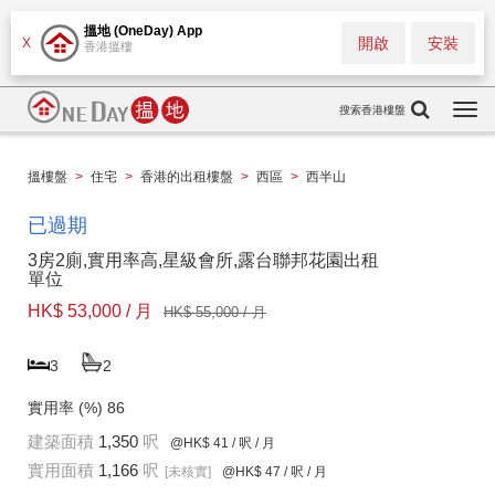
搵地 (OneDay) App
開啟
安裝
X
香港搵樓
搜索香港樓盤
Togg
navi
搵樓盤
>
住宅
>
香港的出租樓盤
>
西區
>
西半山
已過期
3房2廁,實用率高,星級會所,露台聯邦花園出租
單位
HK$ 53,000 / 月
HK$ 55,000 / 月
3
2
實用率 (%)
86
建築面積
1,350
呎
@HK$ 41
/ 呎 / 月
實用面積
1,166
呎
[未核實]
@HK$ 47
/ 呎 / 月