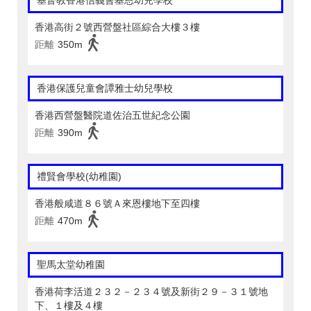
基督教香港信義會基恩幼兒學校
香港高街２號西營盤社區綜合大樓３樓
距離
350m
香港保護兒童會譚雅士幼兒學校
香港西營盤醫院道佐治五世紀念公園
距離
390m
禮賢會學校(幼稚園)
香港般咸道８６號Ａ來恩樓地下至四樓
距離
470m
聖馬太堂幼稚園
香港荷李活道２３２－２３４號及新街２９－３１號地
下、１樓及４樓