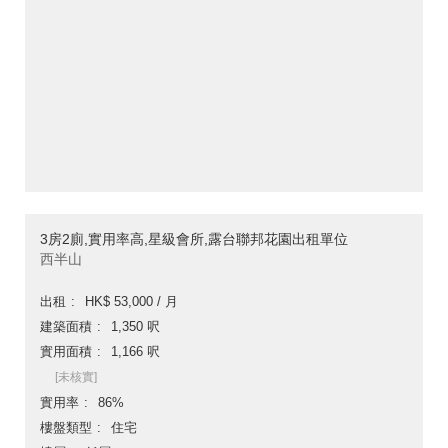
3房2廁,實用率高,星級會所,露台聯邦花園出租單位
西半山
出租
HK$ 53,000 / 月
建築面積
1,350 呎
實用面積
1,166 呎
[未核實]
實用率
86%
樓盤類型
住宅