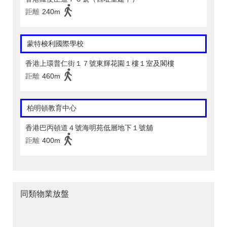
距離
240m
蒙特梭利國際學校
香港上環普仁街１７號東輝花園１樓１室及閣樓
距離
460m
柏明頓教育中心
香港巴丙頓道４號海明苑低層地下１號舖
距離
400m
同類物業放盤