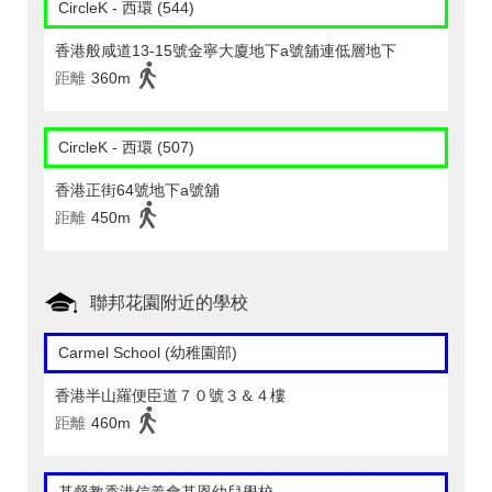
CircleK - 西環 (544)
香港般咸道13-15號金寧大廈地下a號舖連低層地下
距離
360m
CircleK - 西環 (507)
香港正街64號地下a號舖
距離
450m
聯邦花園附近的學校
Carmel School (幼稚園部)
香港半山羅便臣道７０號３＆４樓
距離
460m