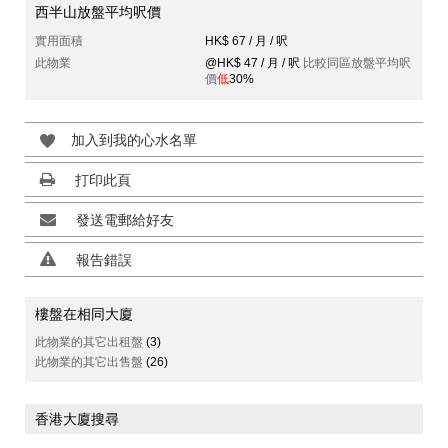
西半山放盤平均呎價
實用面積
HK$ 67 / 月 / 呎
此物業
@HK$ 47 / 月 / 呎
比較同區放盤平均呎
價
低
30%
加入到我的心水名單
打印此頁
發送電郵給好友
報告錯誤
樓盤在相同大廈
此物業的其它出租盤
(3)
此物業的其它出售盤
(26)
香港大廈搜尋