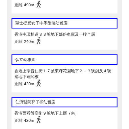
距離
490m
聖士提反女子中學附屬幼稚園
香港中環柏道３３號地下部份車庫及一樓全層
距離
240m
弘立幼稚園
香港上環普仁街１７號東輝花園地下２－３號舖及４號
舖地下連閣樓
距離
420m
仁濟醫院郭子樑幼稚園
香港西營盤高街９號地下上層（南）
距離
420m