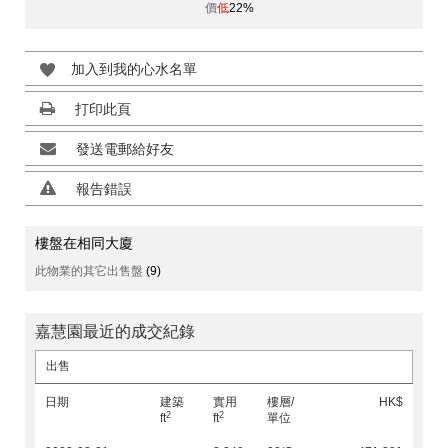
價
低
22%
加入到我的心水名單
打印此頁
發送電郵給好友
報告錯誤
樓盤在相同大廈
此物業的其它出售盤
(9)
嘉慧園最近的成交紀錄
出售
日期
建築
實用
樓層/
HK$
2
2
ft
ft
單位