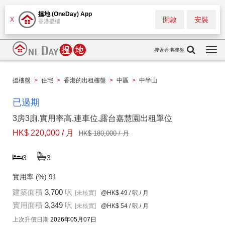
搵地 (OneDay) App
開啟
安裝
X
香港搵樓
搜索香港樓盤
Togg
navi
搵樓盤
>
住宅
>
香港的出租樓盤
>
中區
>
中半山
已過期
3房3廁,實用率高,連車位,露台嘉慧園出租單位
HK$ 220,000 / 月
HK$ 180,000 / 月
3
3
實用率 (%)
91
建築面積
3,700
呎
[未核實]
@HK$ 49
/ 呎 / 月
實用面積
3,349
呎
[未核實]
@HK$ 54
/ 呎 / 月
上次升價日期
2026年05月07日