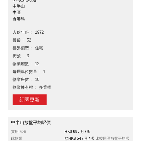
中半山
中區
香港島
入伙年份
1972
樓齡
52
樓盤類型
住宅
街號
3
物業層數
12
每層單位數量
1
物業座數
10
物業擁有權
多業權
訂閱更新
中半山放盤平均呎價
實用面積
HK$ 69 / 月 / 呎
此物業
@HK$ 54 / 月 / 呎
比較同區放盤平均呎