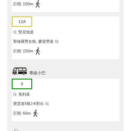
距離
150m
12A
往
堅尼地道
聖保羅男女校, 麥當勞道
站
距離
150m
專線小巴
9
往
美利道
寶雲道5號J-K對出
站
距離
60m