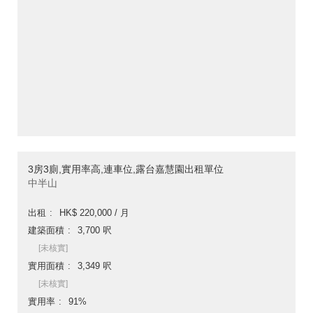
3房3廁,實用率高,連車位,露台嘉慧園出租單位
中半山
出租
HK$ 220,000 / 月
建築面積
3,700 呎
[未核實]
實用面積
3,349 呎
[未核實]
實用率
91%