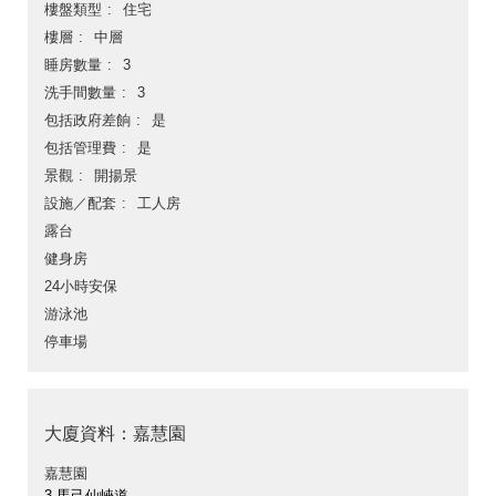
樓盤類型
住宅
樓層
中層
睡房數量
3
洗手間數量
3
包括政府差餉
是
包括管理費
是
景觀
開揚景
設施／配套
工人房
露台
健身房
24小時安保
游泳池
停車場
大廈資料：嘉慧園
嘉慧園
3 馬己仙峽道