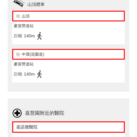
山頂纜車
往
山頂
麥當勞道站
距離
140m
往
中環(花園道)
麥當勞道站
距離
140m
嘉慧園附近的醫院
嘉諾撒醫院