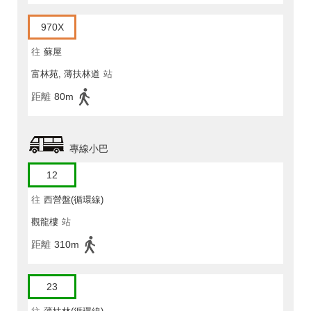
970X
往
蘇屋
富林苑, 薄扶林道
站
距離
80m
專線小巴
12
往
西營盤(循環線)
觀龍樓
站
距離
310m
23