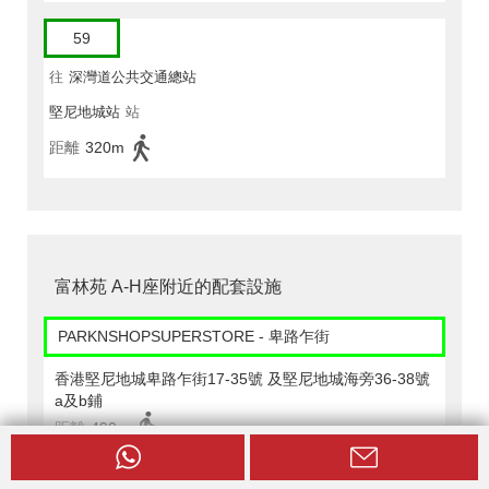
59
往
深灣道公共交通總站
堅尼地城站
站
距離
320m
富林苑 A-H座附近的配套設施
PARKNSHOPSUPERSTORE - 卑路乍街
香港堅尼地城卑路乍街17-35號 及堅尼地城海旁36-38號
a及b鋪
距離
490m