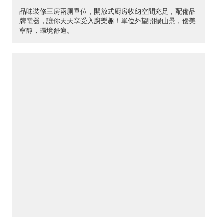
品味裝修三房兩厠單位，開放式廚房收納空間充足，配備品
牌電器，讓你天天享受入廚樂趣！單位外望開揚山景，優美
寧靜，環境舒適。