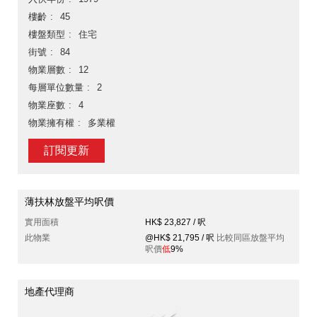
樓齡
45
樓盤類型
住宅
街號
84
物業層數
12
每層單位數量
2
物業座數
4
物業擁有權
多業權
訂閱更新
薄扶林放盤平均呎價
實用面積
HK$ 23,827 / 呎
此物業
@HK$ 21,795 / 呎
比較同區放盤平均
呎價
低
9%
地產代理商