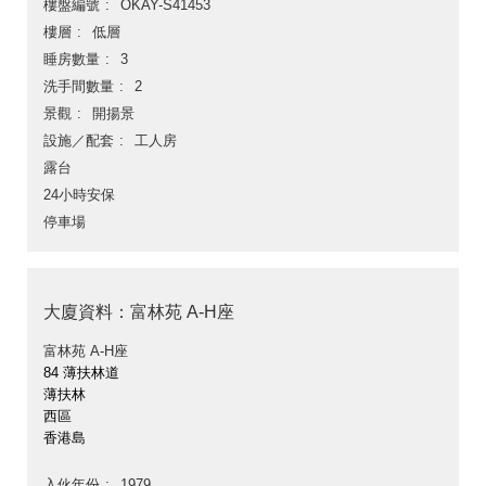
樓盤編號
OKAY-S41453
樓層
低層
睡房數量
3
洗手間數量
2
景觀
開揚景
設施／配套
工人房
露台
24小時安保
停車場
大廈資料：富林苑 A-H座
富林苑 A-H座
84 薄扶林道
薄扶林
西區
香港島
入伙年份
1979