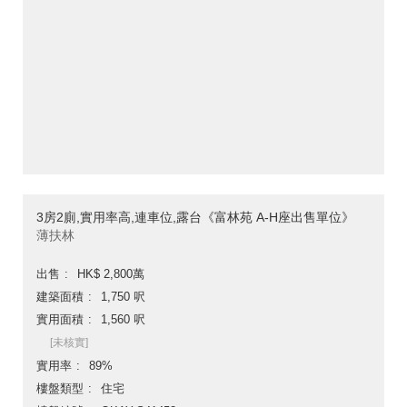
3房2廁,實用率高,連車位,露台《富林苑 A-H座出售單位》
薄扶林
出售
HK$ 2,800萬
建築面積
1,750 呎
實用面積
1,560 呎
[未核實]
實用率
89%
樓盤類型
住宅