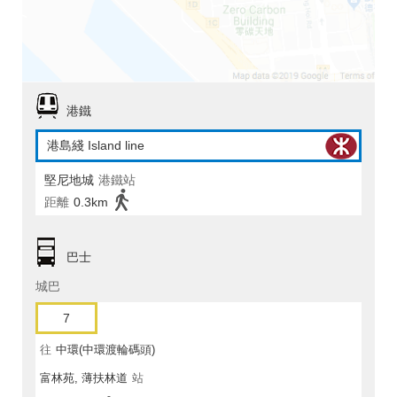
港鐵
港島綫 Island line
堅尼地城
港鐵站
距離
0.3km
巴士
城巴
7
往
中環(中環渡輪碼頭)
富林苑, 薄扶林道
站