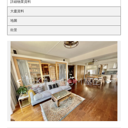
詳細物業資料
大廈資料
地圖
街景
<
>