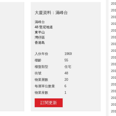
20
20
大廈資料：滿峰台
20
滿峰台
20
48 堅尼地道
20
東半山
灣仔區
20
香港島
20
20
入伙年份
1969
20
樓齡
55
20
樓盤類型
住宅
20
街號
48
20
物業層數
20
20
每層單位數量
6
20
物業座數
1
20
訂閱更新
20
20