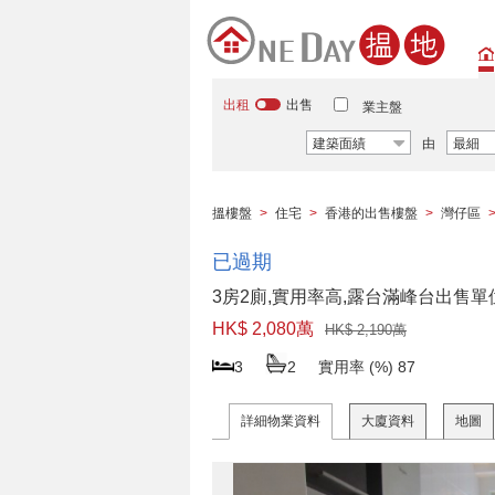
出租
出售
業主盤
建築面績
由
最細
搵樓盤
>
住宅
>
香港的出售樓盤
>
灣仔區
已過期
3房2廁,實用率高,露台滿峰台出售單
HK$ 2,080萬
HK$ 2,190萬
3
2
實用率 (%)
87
詳細物業資料
大廈資料
地圖