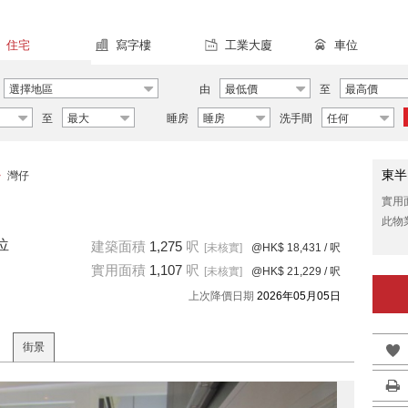
住宅
寫字樓
工業大廈
車位
選擇地區
由
最低價
至
最高價
至
最大
睡房
睡房
洗手間
任何
東半
>
灣仔
實用
此物
位
建築面積
1,275
呎
[未核實]
@HK$ 18,431
/ 呎
實用面積
1,107
呎
[未核實]
@HK$ 21,229
/ 呎
上次降價日期
2026年05月05日
街景