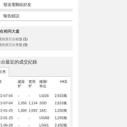
發送電郵給好友
報告錯誤
在相同大廈
業的其它出租盤
(1)
業的其它出售盤
(3)
峰台最近的成交紀錄
出售
期
建築
實用
樓層/
HK$
2
2
ft
ft
單位
22-07-04
-
-
LG/26
2,810萬
22-07-04
1,350
1,134
20/D
2,810萬
22-01-25
1,300
1,092
18/C
1,250萬
22-01-25
-
-
UG/66
1,250萬
21-06-28
-
-
LG/41
2,450萬