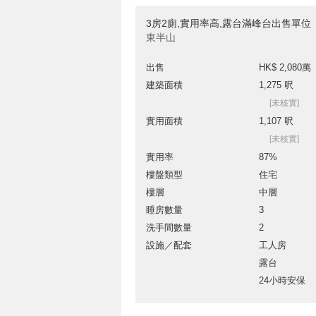
3房2廁,實用率高,露台滿峰台出售單位
東半山
出售
HK$ 2,080萬
建築面積
1,275 呎
[未核實]
實用面積
1,107 呎
[未核實]
實用率
87%
樓盤類型
住宅
樓層
中層
睡房數量
3
洗手間數量
2
設施／配套
工人房
露台
24小時安保