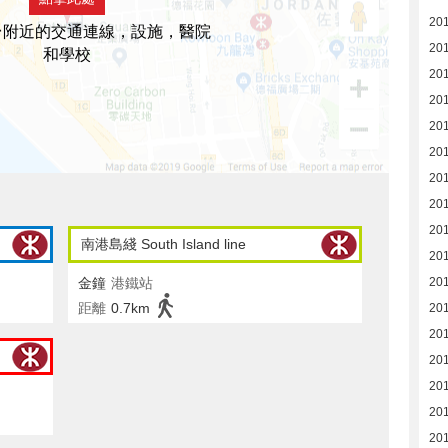
20
台附近的交通連線，設施，醫院
20
和學校
20
20
20
20
20
201
201
南港島綫 South Island line
201
金鐘
港鐵站
201
距離
0.7km
201
201
201
201
201
201