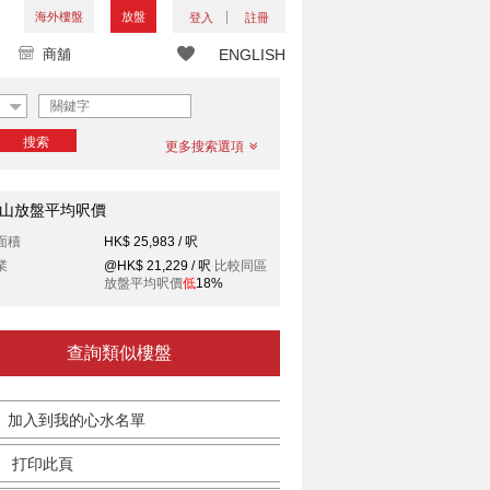
海外樓盤
放盤
登入
註冊
商舖
ENGLISH
搜索
更多搜索選項
山放盤平均呎價
面積
HK$ 25,983 / 呎
業
@HK$ 21,229 / 呎
比較同區
放盤平均呎價
低
18%
查詢類似樓盤
加入到我的心水名單
打印此頁