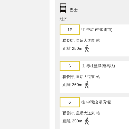
巴士
城巴
1P
往
中環 (中環街市)
聯發街, 皇后大道東
站
距離
250m
6
往
赤柱監獄(經馬坑)
聯發街, 皇后大道東
站
距離
260m
6
往
中環(交易廣場)
聯發街, 皇后大道東
站
距離
250m