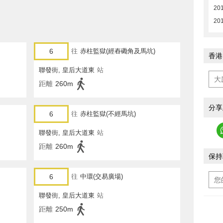
201
201
6
往
赤柱監獄(經舂磡角及馬坑)
香港
聯發街, 皇后大道東
站
距離
260m
分享
6
往
赤柱監獄(不經馬坑)
聯發街, 皇后大道東
站
距離
260m
保持
6
往
中環(交易廣場)
聯發街, 皇后大道東
站
距離
250m