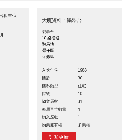
台出租單位
大廈資料：樂翠台
樂翠台
 月
10 樂活道
跑馬地
灣仔區
香港島
入伙年份
1988
樓齡
36
樓盤類型
住宅
街號
10
物業層數
31
每層單位數量
4
物業座數
1
物業擁有權
多業權
訂閱更新