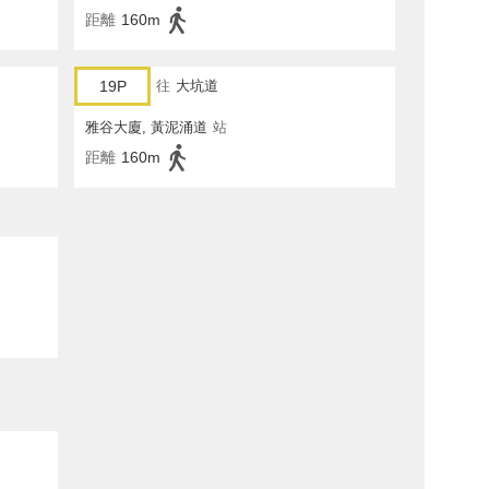
距離
160m
19P
往
大坑道
雅谷大廈, 黃泥涌道
站
距離
160m