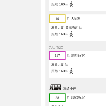
距離
160m
19
往
大坑道
雅谷大廈, 黃泥涌道
站
距離
160m
九巴/城巴
117
往
跑馬地(下)
雅谷大廈
站
距離
160m
專線小巴
28
往
碧瑤灣(上)