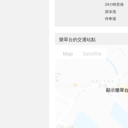
24小時安保
游泳池
停車場
樂翠台的交通站點
顯示樂翠