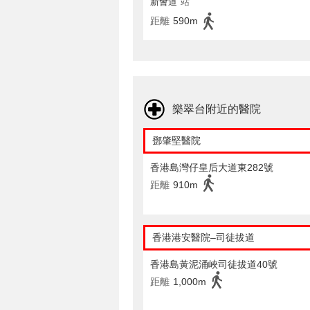
新會道
站
距離
590m
樂翠台附近的醫院
鄧肇堅醫院
香港島灣仔皇后大道東282號
距離
910m
香港港安醫院–司徒拔道
香港島黃泥涌峽司徒拔道40號
距離
1,000m