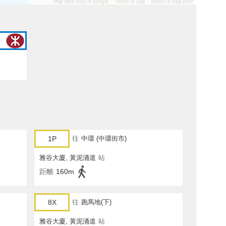
1P
往
中環 (中環街市)
雅谷大廈, 黃泥涌道
站
距離
160m
8X
往
跑馬地(下)
雅谷大廈, 黃泥涌道
站