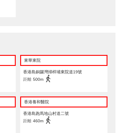
東華東院
香港島銅鑼灣掃桿埔東院道19號
距離
500m
香港養和醫院
香港島跑馬地山村道二號
距離
460m