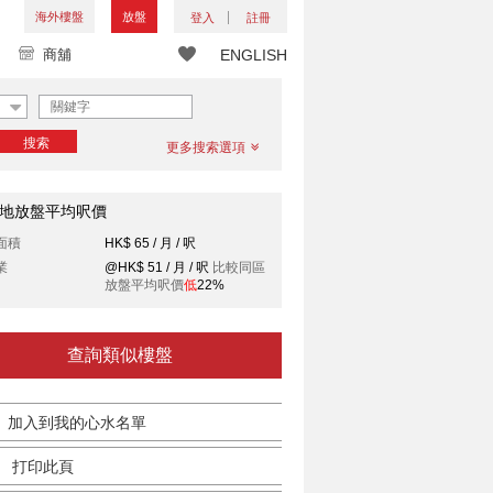
海外樓盤
放盤
登入
註冊
商舖
ENGLISH
搜索
更多搜索選項
地放盤平均呎價
面積
HK$ 65 / 月 / 呎
業
@HK$ 51 / 月 / 呎
比較同區
放盤平均呎價
低
22%
查詢類似樓盤
加入到我的心水名單
打印此頁