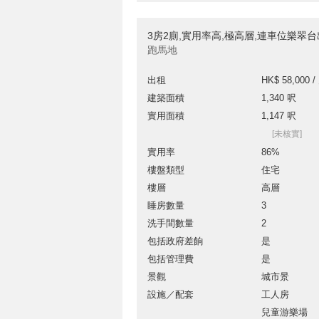
3房2廁,實用率高,極高層,連車位樂翠
跑馬地
出租
HK$ 58,000 /
建築面積
1,340 呎
實用面積
1,147 呎
[未核實]
實用率
86%
樓盤類型
住宅
樓層
高層
睡房數量
3
洗手間數量
2
包括政府差餉
是
包括管理費
是
景觀
城市景
設施／配套
工人房
兒童游樂場