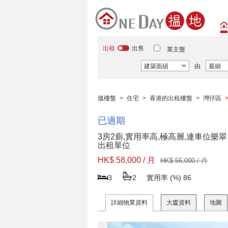
出租
出售
業主盤
建築面績
由
最細
搵樓盤
>
住宅
>
香港的出租樓盤
>
灣仔區
已過期
3房2廁,實用率高,極高層,連車位樂
出租單位
HK$ 58,000 / 月
HK$ 56,000 / 月
3
2
實用率 (%)
86
詳細物業資料
大廈資料
地圖