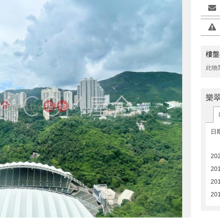
樓盤
此物
樂
>
日
20
201
20
20