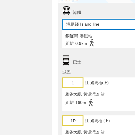
港鐵
港島綫 Island line
銅鑼灣
港鐵站
距離
0.9km
巴士
城巴
1
往
跑馬地(上)
雅谷大廈, 黃泥涌道
站
距離
160m
1P
往
跑馬地 (上)
雅谷大廈, 黃泥涌道
站