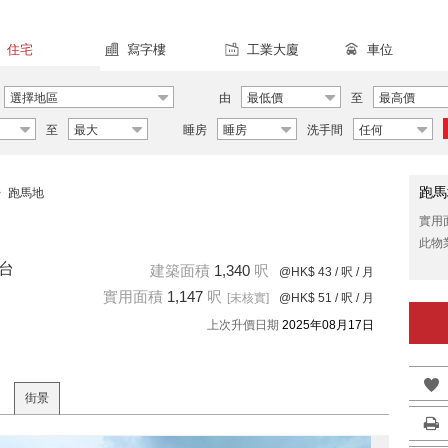
住宅
寫字樓
工業大廈
車位
選擇地區
由
最低價
至
最高價
至
最大
睡房
睡房
洗手間
任何
跑馬
>
跑馬地
實用
此物
翠台
建築面積
1,340
呎
@HK$ 43
/ 呎 / 月
實用面積
1,147
呎
[未核實]
@HK$ 51
/ 呎 / 月
上次升價日期
2025年08月17日
街景