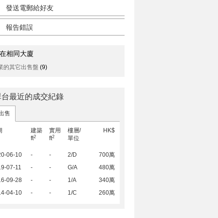
發送電郵給好友
報告錯誤
在相同大廈
業的其它出售盤
(9)
翠台最近的成交紀錄
出售
期
建築
實用
樓層/
HK$
2
2
ft
ft
單位
20-06-10
-
-
2/D
700萬
9-07-11
-
-
G/A
480萬
16-09-28
-
-
1/A
340萬
14-04-10
-
-
1/C
260萬