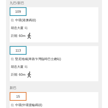
九巴/新巴
109
往
中環(港澳碼頭)
胡忠大廈
站
距離
60m
113
往
堅尼地城(卑路乍灣臨時巴士總站)
胡忠大廈
站
距離
60m
新巴
15
往
中環(中環渡輪碼頭)