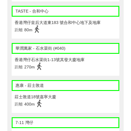
TASTE - 合和中心
香港灣仔皇后大道東183 號合和中心地下及地庫
距離
80m
華潤萬家 - 石水渠街 (#040)
香港灣仔石水渠街1-13號其發大廈地庫
距離
270m
惠康 - 莊士敦道
莊士敦道18號嘉寧大廈
距離
400m
7-11 灣仔