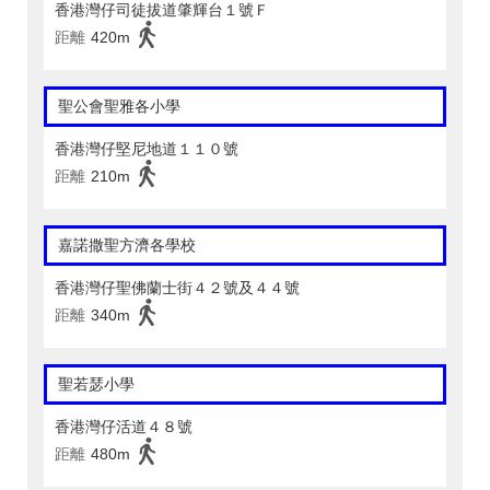
香港灣仔司徒拔道肇輝台１號Ｆ
距離
420m
聖公會聖雅各小學
香港灣仔堅尼地道１１０號
距離
210m
嘉諾撒聖方濟各學校
香港灣仔聖佛蘭士街４２號及４４號
距離
340m
聖若瑟小學
香港灣仔活道４８號
距離
480m