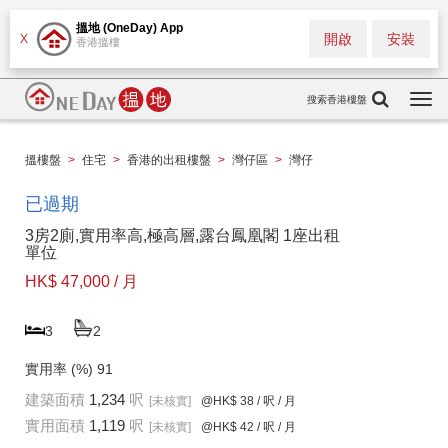
搵地 (OneDay) App
開啟
安裝
X
香港搵樓
搜索香港樓盤
Togg
navi
搵樓盤
>
住宅
>
香港的出租樓盤
>
灣仔區
>
灣仔
已過期
3房2廁,實用率高,極高層,露台鳳凰閣 1座出租
單位
HK$ 47,000 / 月
3
2
實用率 (%)
91
建築面積
1,234
呎
[未核實]
@HK$ 38
/ 呎 / 月
實用面積
1,119
呎
[未核實]
@HK$ 42
/ 呎 / 月