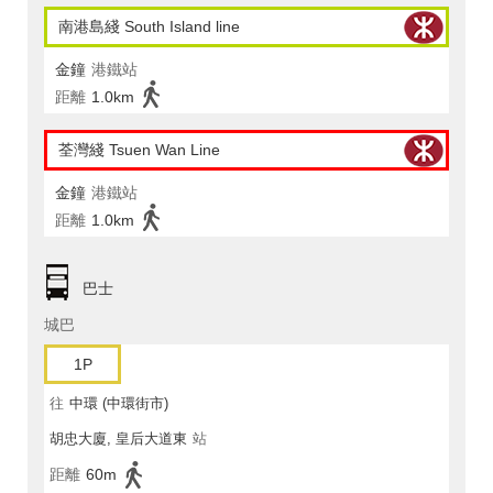
南港島綫 South Island line
金鐘
港鐵站
距離
1.0km
荃灣綫 Tsuen Wan Line
金鐘
港鐵站
距離
1.0km
巴士
城巴
1P
往
中環 (中環街市)
胡忠大廈, 皇后大道東
站
距離
60m