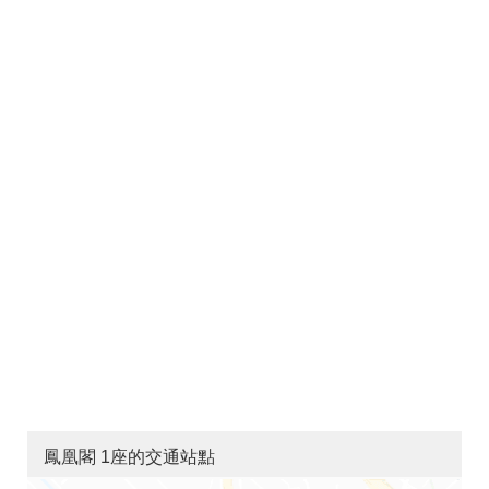
鳳凰閣 1座的交通站點