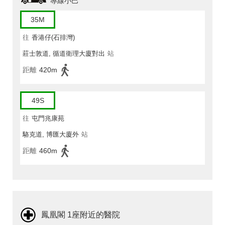
專線小巴
35M
往
香港仔(石排灣)
莊士敦道, 循道衛理大廈對出
站
距離
420m
49S
往
屯門兆康苑
駱克道, 博匯大廈外
站
距離
460m
鳳凰閣 1座附近的醫院