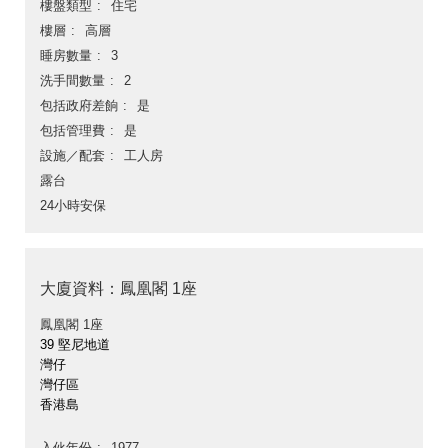
樓盤類型
住宅
樓層
高層
睡房數量
3
洗手間數量
2
包括政府差餉
是
包括管理費
是
設施／配套
工人房
露台
24小時安保
大廈資料：鳳凰閣 1座
鳳凰閣 1座
39 堅尼地道
灣仔
灣仔區
香港島
入伙年份
1977