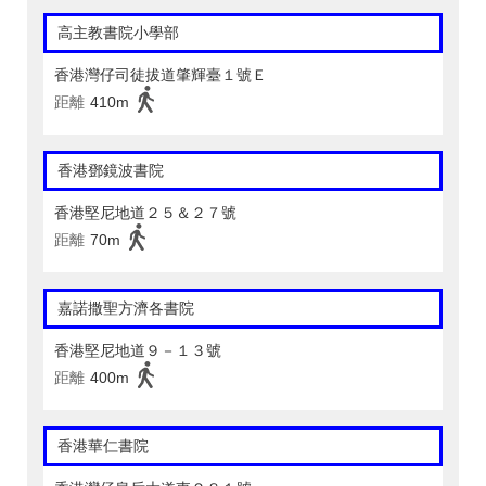
高主教書院小學部
香港灣仔司徒拔道肇輝臺１號Ｅ
距離
410m
香港鄧鏡波書院
香港堅尼地道２５＆２７號
距離
70m
嘉諾撒聖方濟各書院
香港堅尼地道９－１３號
距離
400m
香港華仁書院