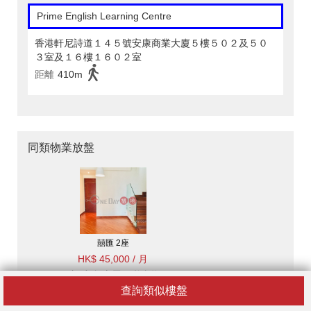
Prime English Learning Centre
香港軒尼詩道１４５號安康商業大廈５樓５０２及５０
３室及１６樓１６０２室
距離
410m
同類物業放盤
囍匯 2座
HK$ 45,000 / 月
1房1廁,極高層,可養寵物,
露台《囍匯 2座出租單
查詢類似樓盤
位》