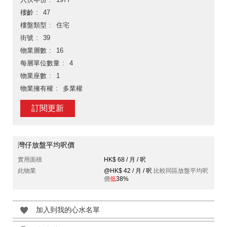
樓齡
47
樓盤類型
住宅
街號
39
物業層數
16
每層單位數量
4
物業座數
1
物業擁有權
多業權
訂閱更新
灣仔放盤平均呎價
實用面積
HK$ 68 / 月 / 呎
此物業
@HK$ 42 / 月 / 呎
比較同區放盤平均呎
價
低
38%
加入到我的心水名單