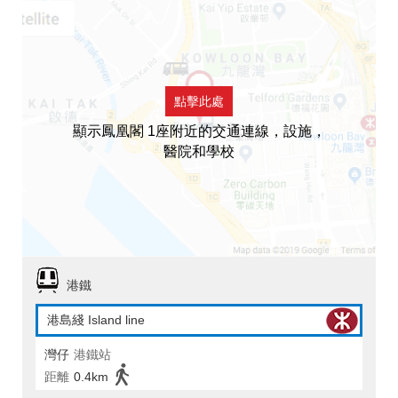
點擊此處
顯示鳳凰閣 1座附近的交通連線，設施，
醫院和學校
港鐵
港島綫 Island line
灣仔
港鐵站
距離
0.4km