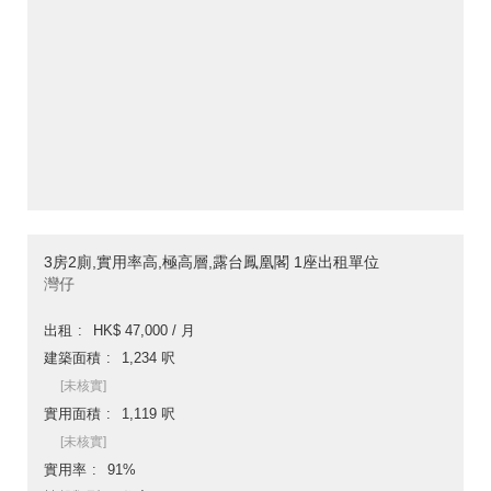
3房2廁,實用率高,極高層,露台鳳凰閣 1座出租單位
灣仔
出租
HK$ 47,000 / 月
建築面積
1,234 呎
[未核實]
實用面積
1,119 呎
[未核實]
實用率
91%