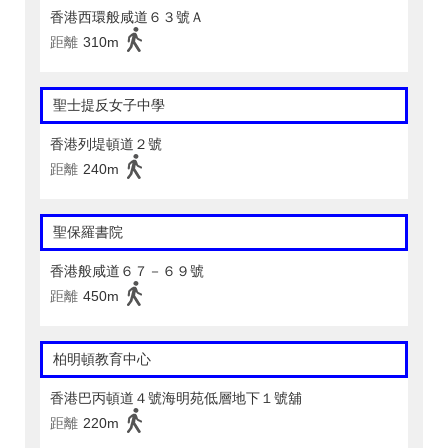
香港西環般咸道６３號Ａ
距離
310m
聖士提反女子中學
香港列堤頓道２號
距離
240m
聖保羅書院
香港般咸道６７－６９號
距離
450m
柏明頓教育中心
香港巴丙頓道４號海明苑低層地下１號舖
距離
220m