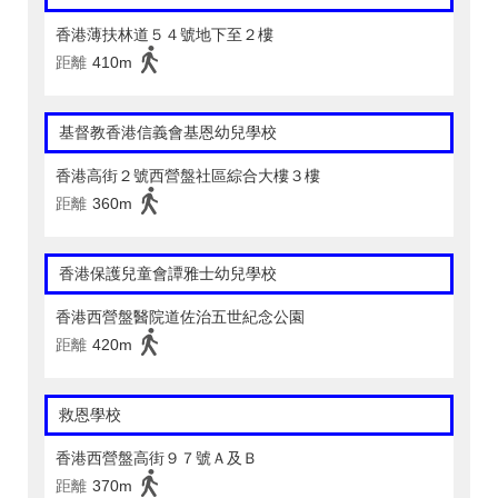
香港薄扶林道５４號地下至２樓
距離
410m
基督教香港信義會基恩幼兒學校
香港高街２號西營盤社區綜合大樓３樓
距離
360m
香港保護兒童會譚雅士幼兒學校
香港西營盤醫院道佐治五世紀念公園
距離
420m
救恩學校
香港西營盤高街９７號Ａ及Ｂ
距離
370m