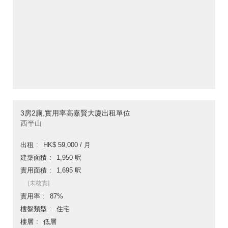
3房2廁,實用率高嘉賢大廈出租單位
西半山
出租
HK$ 59,000 / 月
建築面積
1,950 呎
實用面積
1,695 呎
[未核實]
實用率
87%
樓盤類型
住宅
樓層
低層