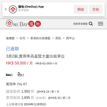
搵地 (OneDay) App
開啟
安裝
X
香港搵樓
搜索香港樓盤
Togg
navi
搵樓盤
>
住宅
>
香港的出租樓盤
>
西區
>
西半山
已過期
3房2廁,實用率高嘉賢大廈出租單位
HK$ 59,000 / 月
HK$ 62,000 / 月
3
2
實用率 (%)
87
建築面積
1,950
呎
@HK$ 26
/ 呎 / 月
實用面積
1,695
呎
[未核實]
@HK$ 30
/ 呎 / 月
上次降價日期
2024年11月05日