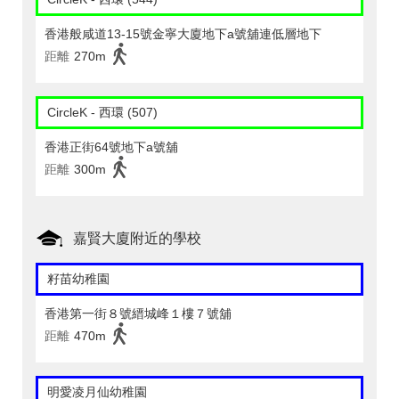
香港般咸道13-15號金寧大廈地下a號舖連低層地下
距離
270m
CircleK - 西環 (507)
香港正街64號地下a號舖
距離
300m
嘉賢大廈附近的學校
籽苗幼稚園
香港第一街８號縉城峰１樓７號舖
距離
470m
明愛凌月仙幼稚園