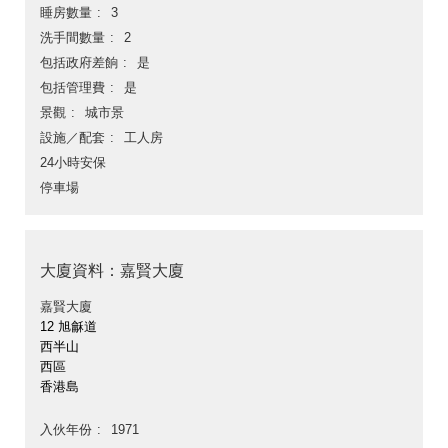
睡房數量
3
洗手間數量
2
包括政府差餉
是
包括管理費
是
景觀
城市景
設施／配套
工人房
24小時安保
停車場
大廈資料：嘉賢大廈
嘉賢大廈
12 旭龢道
西半山
西區
香港島
入伙年份
1971