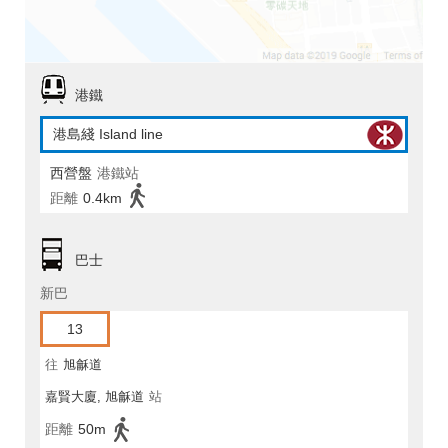
港鐵
港島綫 Island line
西營盤
港鐵站
距離
0.4km
巴士
新巴
13
往
旭龢道
嘉賢大廈, 旭龢道
站
距離
50m