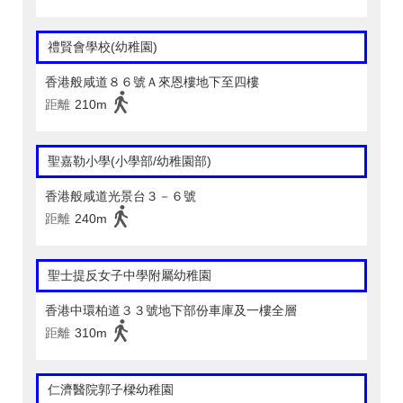
禮賢會學校(幼稚園)
香港般咸道８６號Ａ來恩樓地下至四樓
距離
210m
聖嘉勒小學(小學部/幼稚園部)
香港般咸道光景台３－６號
距離
240m
聖士提反女子中學附屬幼稚園
香港中環柏道３３號地下部份車庫及一樓全層
距離
310m
仁濟醫院郭子樑幼稚園