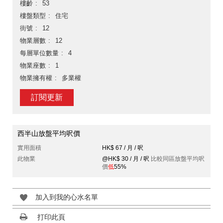
樓齡
53
樓盤類型
住宅
街號
12
物業層數
12
每層單位數量
4
物業座數
1
物業擁有權
多業權
訂閱更新
西半山放盤平均呎價
實用面積
HK$ 67 / 月 / 呎
此物業
@HK$ 30 / 月 / 呎
比較同區放盤平均呎
價
低
55%
加入到我的心水名單
打印此頁