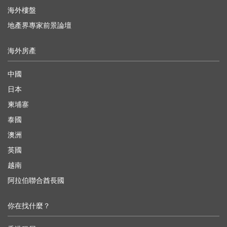
海外樓盤
地產界專家前景論壇
海外房產
中國
日本
柬埔寨
泰國
澳洲
英國
越南
阿拉伯聯合酋長國
你在找什麼？