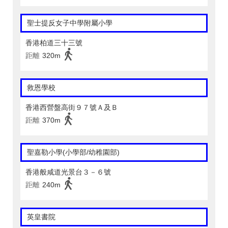
聖士提反女子中學附屬小學
香港柏道三十三號
距離
320m
救恩學校
香港西營盤高街９７號Ａ及Ｂ
距離
370m
聖嘉勒小學(小學部/幼稚園部)
香港般咸道光景台３－６號
距離
240m
英皇書院