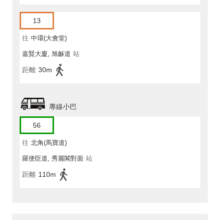
13
往
中環(大會堂)
嘉賢大廈, 旭龢道
站
距離
30m
專線小巴
56
往
北角(馬寶道)
羅便臣道, 秀麗閣對面
站
距離
110m