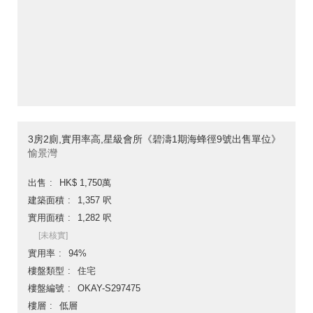
3房2廁,實用率高,星級會所《碧濤1期海蜂徑9號出售單位》
愉景灣
出售
HK$ 1,750萬
建築面積
1,357 呎
實用面積
1,282 呎
[未核實]
實用率
94%
樓盤類型
住宅
樓盤編號
OKAY-S297475
樓層
低層