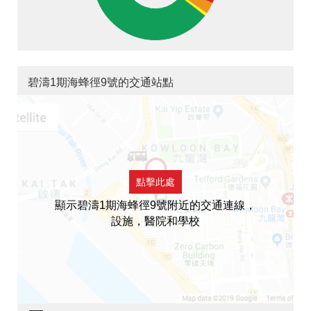
碧濤1期海蜂徑9號的交通站點
點擊此處
顯示碧濤1期海蜂徑9號附近的交通連線，
設施，醫院和學校