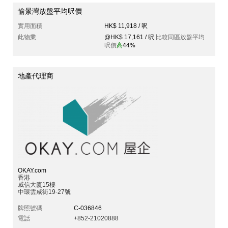
愉景灣放盤平均呎價
實用面積
HK$ 11,918 / 呎
此物業
@HK$ 17,161 / 呎
比較同區放盤平均
呎價
高
44%
地產代理商
OKAY.com
香港
威信大廈15樓
中環雲咸街19-27號
牌照號碼
C-036846
電話
+852-21020888