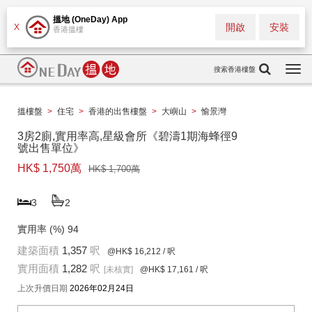
搵地 (OneDay) App
開啟
安裝
X
香港搵樓
搜索香港樓盤
Togg
navi
搵樓盤
>
住宅
>
香港的出售樓盤
>
大嶼山
>
愉景灣
3房2廁,實用率高,星級會所《碧濤1期海蜂徑9
號出售單位》
HK$ 1,750萬
HK$ 1,700萬
3
2
實用率 (%)
94
建築面積
1,357
呎
@HK$ 16,212
/ 呎
實用面積
1,282
呎
[未核實]
@HK$ 17,161
/ 呎
上次升價日期
2026年02月24日