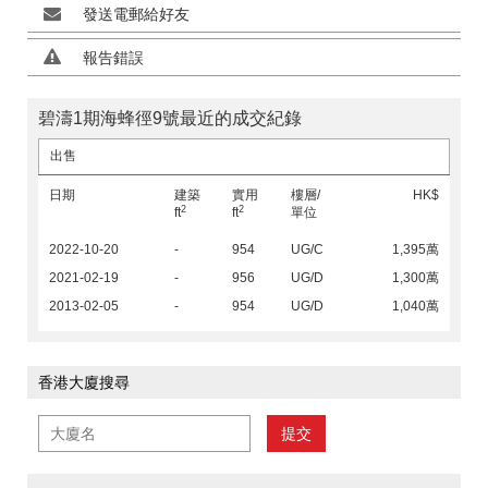
發送電郵給好友
報告錯誤
碧濤1期海蜂徑9號最近的成交紀錄
出售
日期
建築
實用
樓層/
HK$
2
2
ft
ft
單位
2022-10-20
-
954
UG/C
1,395萬
2021-02-19
-
956
UG/D
1,300萬
2013-02-05
-
954
UG/D
1,040萬
香港大廈搜尋
提交