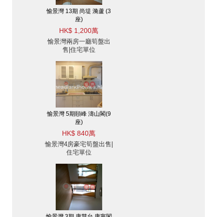
愉景灣 13期 尚堤 漪蘆 (3
座)
HK$ 1,200萬
愉景灣兩房一廳筍盤出
售|住宅單位
愉景灣 5期頤峰 濤山閣(9
座)
HK$ 840萬
愉景灣4房豪宅筍盤出售|
住宅單位
愉景灣 3期 康慧台 康寧閣