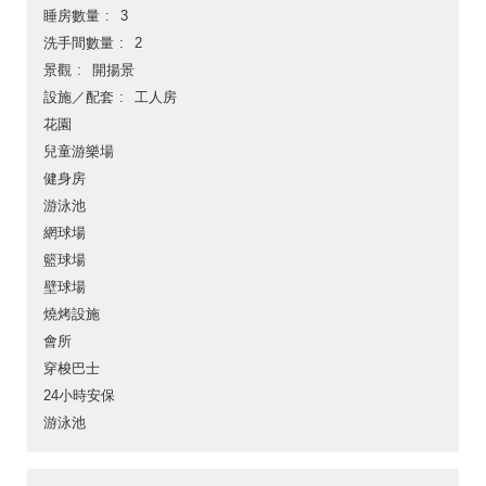
睡房數量
3
洗手間數量
2
景觀
開揚景
設施／配套
工人房
花園
兒童游樂場
健身房
游泳池
網球場
籃球場
壁球場
燒烤設施
會所
穿梭巴士
24小時安保
游泳池