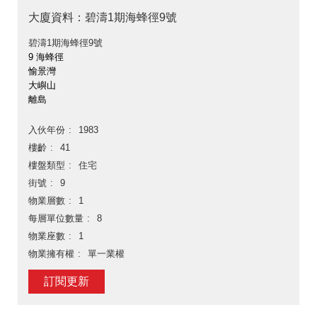
大廈資料：碧濤1期海蜂徑9號
碧濤1期海蜂徑9號
9 海蜂徑
愉景灣
大嶼山
離島
入伙年份
1983
樓齡
41
樓盤類型
住宅
街號
9
物業層數
1
每層單位數量
8
物業座數
1
物業擁有權
單一業權
訂閱更新