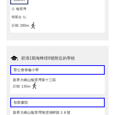
往
愉景灣
明翠台
站
距離
280m
碧濤1期海蜂徑9號附近的學校
聖公會偉倫小學
新界大嶼山愉景灣第十三區
距離
130m
智新書院
新界大嶼山愉景灣海澄湖畔路３８號