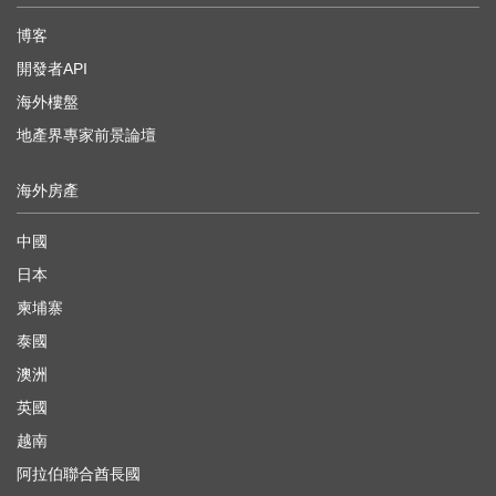
博客
開發者API
海外樓盤
地產界專家前景論壇
海外房產
中國
日本
柬埔寨
泰國
澳洲
英國
越南
阿拉伯聯合酋長國