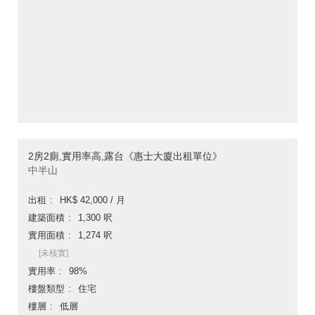
2房2廁,實用率高,露台《惠士大廈出租單位》
中半山
出租
HK$ 42,000 / 月
建築面積
1,300 呎
實用面積
1,274 呎
[未核實]
實用率
98%
樓盤類型
住宅
樓層
低層