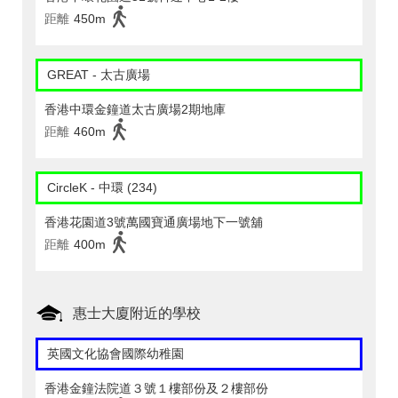
距離
450m
GREAT - 太古廣場
香港中環金鐘道太古廣場2期地庫
距離
460m
CircleK - 中環 (234)
香港花園道3號萬國寶通廣場地下一號舖
距離
400m
惠士大廈附近的學校
英國文化協會國際幼稚園
香港金鐘法院道３號１樓部份及２樓部份