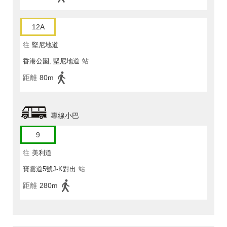
12A
往
堅尼地道
香港公園, 堅尼地道
站
距離
80m
專線小巴
9
往
美利道
寶雲道5號J-K對出
站
距離
280m