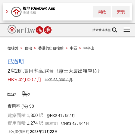
搵地 (OneDay) App
開啟
安裝
X
香港搵樓
搜索香港樓盤
Togg
navi
搵樓盤
>
住宅
>
香港的出租樓盤
>
中區
>
中半山
已過期
2房2廁,實用率高,露台《惠士大廈出租單位》
HK$ 42,000 / 月
HK$ 53,000 / 月
2
2
實用率 (%)
98
建築面積
1,300
呎
@HK$ 41
/ 呎 / 月
實用面積
1,274
呎
[未核實]
@HK$ 42
/ 呎 / 月
上次降價日期
2023年11月22日