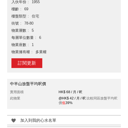
入伙年份
1955
樓齡
69
樓盤類型
住宅
街號
78-80
物業層數
5
每層單位數量
6
物業座數
1
物業擁有權
多業權
訂閱更新
中半山放盤平均呎價
實用面積
HK$ 68 / 月 / 呎
此物業
@HK$ 42 / 月 / 呎
比較同區放盤平均呎
價
低
39%
加入到我的心水名單