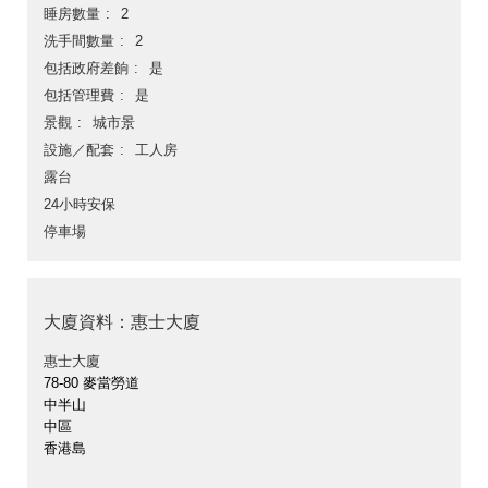
睡房數量
2
洗手間數量
2
包括政府差餉
是
包括管理費
是
景觀
城市景
設施／配套
工人房
露台
24小時安保
停車場
大廈資料：惠士大廈
惠士大廈
78-80 麥當勞道
中半山
中區
香港島