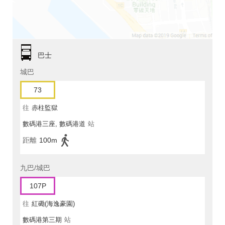
巴士
城巴
73
往
赤柱監獄
數碼港三座, 數碼港道
站
距離
100m
九巴/城巴
107P
往
紅磡(海逸豪園)
數碼港第三期
站