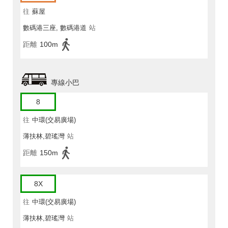
往
蘇屋
數碼港三座, 數碼港道
站
距離
100m
專線小巴
8
往
中環(交易廣場)
薄扶林,碧瑤灣
站
距離
150m
8X
往
中環(交易廣場)
薄扶林,碧瑤灣
站