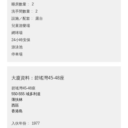
睡房數量
2
洗手間數量
2
設施／配套
露台
兒童游樂場
網球場
24小時安保
游泳池
停車場
大廈資料：碧瑤灣45-48座
碧瑤灣45-48座
550-555 域多利道
薄扶林
西區
香港島
入伙年份
1977