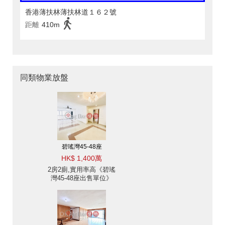
香港薄扶林薄扶林道１６２號
距離
410m
同類物業放盤
碧瑤灣45-48座
HK$ 1,400萬
2房2廁,實用率高《碧瑤
灣45-48座出售單位》