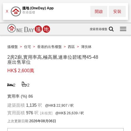
搵地 (OneDay) App
開啟
安裝
X
香港搵樓
搜索香港樓盤
Togg
navi
搵樓盤
>
住宅
>
香港的出售樓盤
>
西區
>
薄扶林
2房2廁,實用率高,極高層,連車位碧瑤灣45-48
座出售單位
HK$ 2,600萬
2
2
實用率 (%)
86
建築面積
1,135
呎
@HK$ 22,907
/ 呎
實用面積
976
呎
[未核實]
@HK$ 26,639
/ 呎
上次更新日期
2026年08月06日