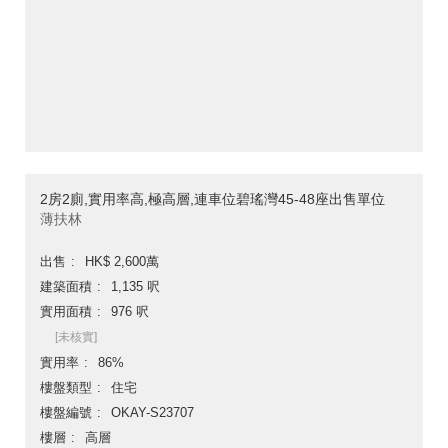
2房2廁,實用率高,極高層,連車位碧瑤灣45-48座出售單位
薄扶林
出售
HK$ 2,600萬
建築面積
1,135 呎
實用面積
976 呎
[未核實]
實用率
86%
樓盤類型
住宅
樓盤編號
OKAY-S23707
樓層
高層