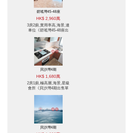
碧瑤灣45-48座
HK$ 2,960萬
3房2廁,實用率高,海景,連
車位《碧瑤灣45-48座出
售單位》
貝沙灣4期
HK$ 1,680萬
2房1廁,極高層,海景,星級
會所《貝沙灣4期出售單
位》
貝沙灣4期