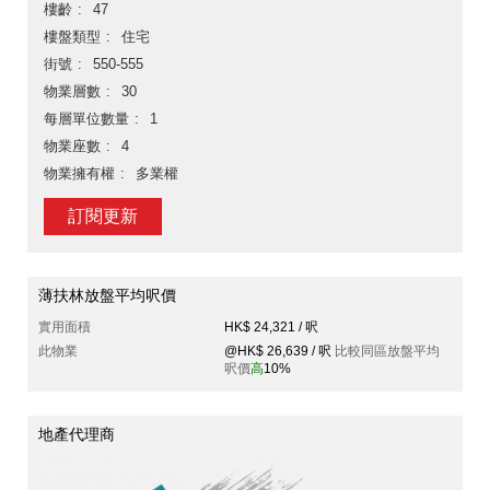
樓齡
47
樓盤類型
住宅
街號
550-555
物業層數
30
每層單位數量
1
物業座數
4
物業擁有權
多業權
訂閱更新
薄扶林放盤平均呎價
實用面積
HK$ 24,321 / 呎
此物業
@HK$ 26,639 / 呎
比較同區放盤平均
呎價
高
10%
地產代理商