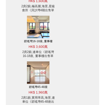
HK$ 1,600萬
2房2廁,極高層,海景,星級
會所《貝沙灣4期出售單
位》
碧瑤灣16-18座, 董事樓
HK$ 3,600萬
2房2廁,連車位《碧瑤灣
16-18座, 董事樓出售單
位》
碧瑤灣45-48座
HK$ 1,960萬
2房1廁,實用率高,海景,連
車位《碧瑤灣45-48座出