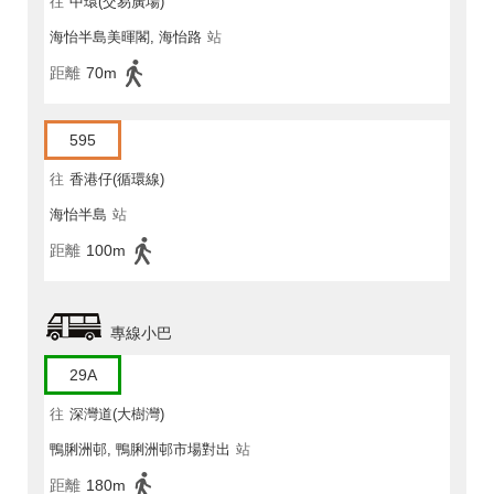
往
中環(交易廣場)
海怡半島美暉閣, 海怡路
站
距離
70m
595
往
香港仔(循環線)
海怡半島
站
距離
100m
專線小巴
29A
往
深灣道(大樹灣)
鴨脷洲邨, 鴨脷洲邨市場對出
站
距離
180m