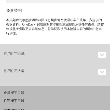
免責聲明
本頁顯示的樓盤說明和相關信息均由地產代理或業主或第三方提供的
樓盤資料。OneDay不保證或對其準確性或完整性承擔任何責任。請聯
絡放盤者獲取更多詳細信息。您訪問和使用本協議內容的風險由您自
行承擔。
熱門住宅區域
熱門住宅大廈
香港樓宇目錄
住宅樓宇目錄