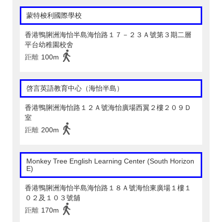
蒙特梭利國際學校
香港鴨脷洲海怡半島海怡路１７－２３Ａ號第３期二層
平台幼稚園校舍
距離
100m
啓言英語教育中心（海怡半島）
香港鴨脷洲海怡路１２Ａ號海怡廣場西翼２樓２０９Ｄ
室
距離
200m
Monkey Tree English Learning Center (South Horizon
E)
香港鴨脷洲海怡半島海怡路１８Ａ號海怡東廣場１樓１
０２及１０３號舖
距離
170m