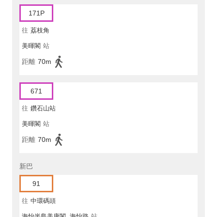
171P
往
荔枝角
美暉閣
站
距離
70m
671
往
鑽石山站
美暉閣
站
距離
70m
新巴
91
往
中環碼頭
海怡半島美康閣, 海怡路
站