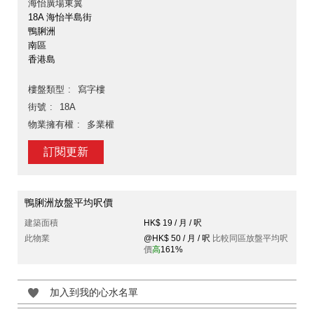
海怡廣場東翼
18A 海怡半島街
鴨脷洲
南區
香港島
樓盤類型
寫字樓
街號
18A
物業擁有權
多業權
訂閱更新
鴨脷洲放盤平均呎價
建築面積
HK$ 19 / 月 / 呎
此物業
@HK$ 50 / 月 / 呎
比較同區放盤平均呎
價
高
161%
加入到我的心水名單