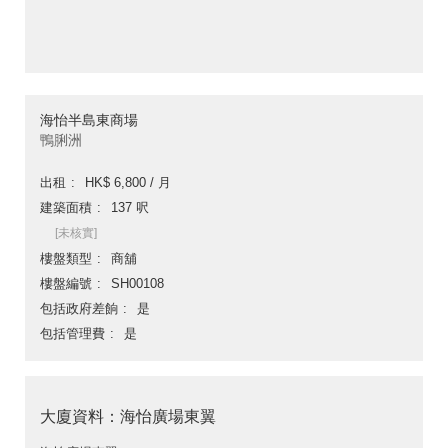
海怡半島東商場
鴨脷洲
出租
HK$ 6,800 / 月
建築面積
137 呎
[未核實]
樓盤類型
商舖
樓盤編號
SH00108
包括政府差餉
是
包括管理費
是
大廈資料：海怡廣場東翼