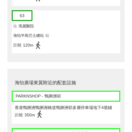
63
往
瑪麗醫院
海怡半島巴士總站
站
距離
120m
海怡廣場東翼附近的配套設施
PARKNSHOP - 鴨脷洲邨
香港鴨脷洲鴨脷洲橋道鴨脷洲邨多層停車場地下4號鋪
距離
350m