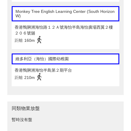
Monkey Tree English Learning Center (South Horizon
W)
香港鴨脷洲海怡路１２Ａ號海怡半島海怡廣場西翼２樓
２０６號舖
距離
160m
維多利亞（海怡）國際幼稚園
香港鴨脷洲海怡半島第２期平台
距離
210m
同類物業放盤
暫時沒有盤