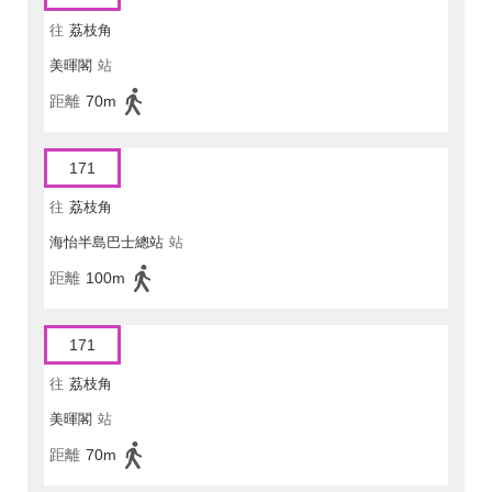
往
荔枝角
美暉閣
站
距離
70m
171
往
荔枝角
海怡半島巴士總站
站
距離
100m
171
往
荔枝角
美暉閣
站
距離
70m