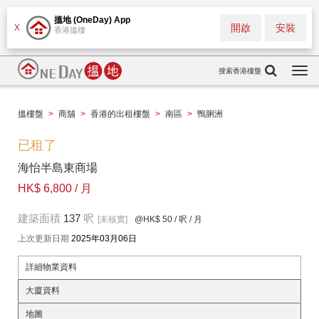
搵地 (OneDay) App
開啟
安裝
X
香港搵樓
搜索香港樓盤
Togg
navi
搵樓盤
>
商舖
>
香港的出租樓盤
>
南區
>
鴨脷洲
已租了
海怡半島東商場
HK$ 6,800 / 月
建築面積
137
呎
[未核實]
@HK$ 50
/ 呎 / 月
上次更新日期
2025年03月06日
詳細物業資料
大廈資料
地圖