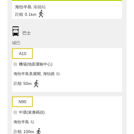
海怡半島
港鐵站
距離
0.1km
巴士
城巴
A10
往
機場(地面運輸中心)
海怡半島美康閣, 海怡路
站
距離
50m
N90
往
中環(港澳碼頭)
海怡半島
站
距離
100m