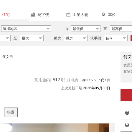
住宅
寫字樓
工業大廈
車位
選擇地區
由
最低價
至
最高價
至
最大
睡房
睡房
洗手間
任何
何文
>
何文田
實用
此物
實用面積
512
呎
[未核實]
@HK$ 51
/ 呎 / 月
上次更新日期
2026年05月30日
街景