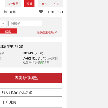
海外樓盤
放盤
登入
註冊
商舖
ENGLISH
搜索
更多搜索選項
田放盤平均呎價
面積
HK$ 43 / 月 / 呎
業
@HK$ 51 / 月 / 呎
比較同區
放盤平均呎價
高
18%
查詢類似樓盤
加入到我的心水名單
打印此頁