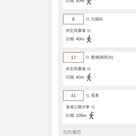
距離
40m
8
往
九龍站
何文田廣場
站
距離
40m
17
往
觀塘(裕民坊)
何文田廣場
站
距離
40m
41
往
長青
香港公開大學
站
距離
100m
九巴/新巴