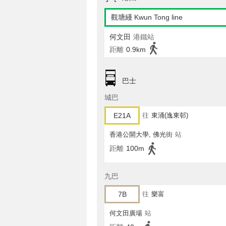
觀塘綫 Kwun Tong line
何文田
港鐵站
距離
0.9km
巴士
城巴
E21A
往
東涌(逸東邨)
香港公開大學, 佛光街
站
距離
100m
九巴
7B
往
樂富
何文田廣場
站