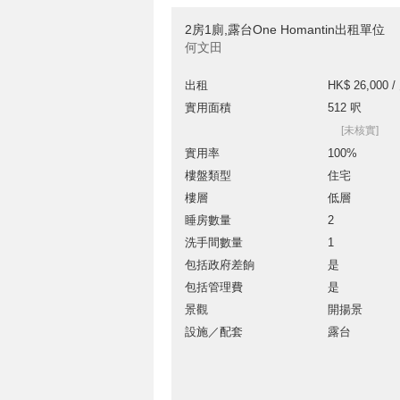
2房1廁,露台One Homantin出租單位
何文田
出租
HK$ 26,000 /
實用面積
512 呎
[未核實]
實用率
100%
樓盤類型
住宅
樓層
低層
睡房數量
2
洗手間數量
1
包括政府差餉
是
包括管理費
是
景觀
開揚景
設施／配套
露台