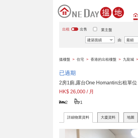
出租
出售
業主盤
建築面績
由
最細
搵樓盤
>
住宅
>
香港的出租樓盤
>
九龍城
已過期
2房1廁,露台One Homantin出租單位
HK$ 26,000 / 月
2
1
詳細物業資料
大廈資料
地圖