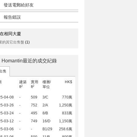
發送電郵給好友
報告錯誤
在相同大廈
業的其它出售盤
(1)
e Homantin最近的成交紀錄
出售
期
建築
實用
樓層/
HK$
2
2
ft
ft
單位
25-04-08
-
509
3/C
770萬
25-03-26
-
752
2/A
1,250萬
25-03-24
-
495
8/B
833萬
25-03-12
-
749
16/D
1,150萬
25-03-06
-
-
B1/29
258.6萬