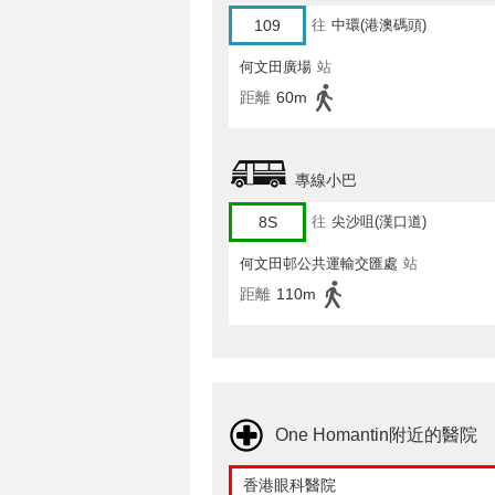
109
往
中環(港澳碼頭)
何文田廣場
站
距離
60m
專線小巴
8S
往
尖沙咀(漢口道)
何文田邨公共運輸交匯處
站
距離
110m
One Homantin附近的醫院
香港眼科醫院