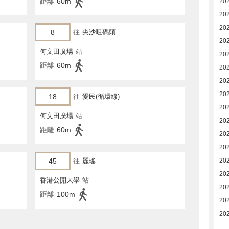
距離
60m
20
20
20
8
往
尖沙咀碼頭
20
何文田廣場
站
20
距離
60m
20
20
20
18
往
愛民(循環線)
20
何文田廣場
站
20
距離
60m
20
202
45
往
麗瑤
202
202
香港公開大學
站
20
距離
100m
20
20