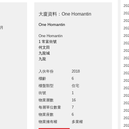
20
20
大廈資料：One Homantin
20
One Homantin
 月
20
One Homantin
20
1 常富街號
20
何文田
20
九龍城
20
九龍
20
入伙年份
2018
20
樓齡
6
20
樓盤類型
住宅
20
街號
1
20
物業層數
16
20
每層單位數量
7
20
物業座數
6
20
物業擁有權
多業權
20