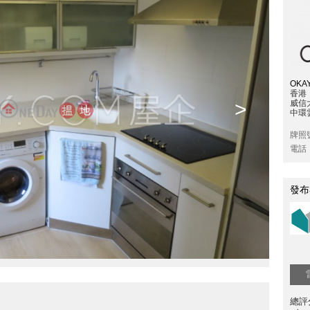
OKAY
香港
>
威信
中環雲
牌照
電話
發布
總評