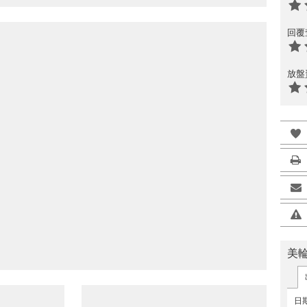
回覆
放盤
美
日