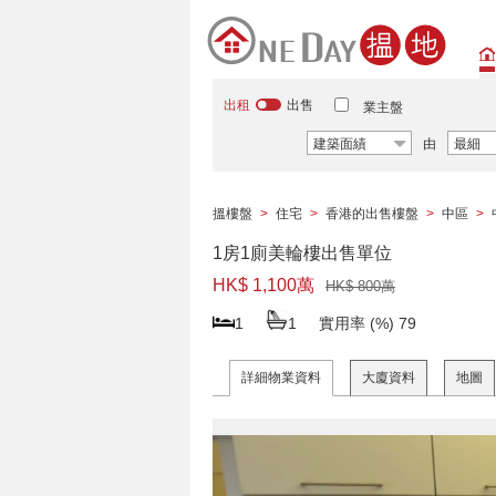
出租
出售
業主盤
建築面績
由
最細
搵樓盤
>
住宅
>
香港的出售樓盤
>
中區
>
1房1廁美輪樓出售單位
HK$ 1,100萬
HK$ 800萬
1
1
實用率 (%)
79
詳細物業資料
大廈資料
地圖