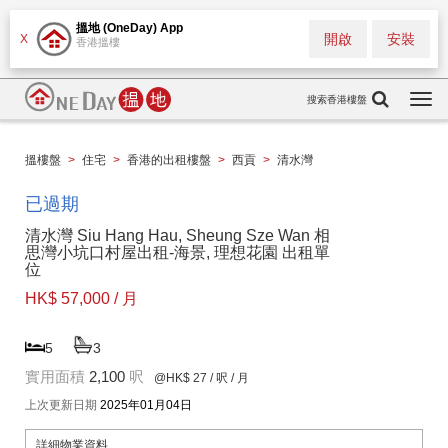
搵地 (OneDay) App
開啟
安裝
X
香港搵樓
搜索香港樓盤
Togg
navi
搵樓盤
>
住宅
>
香港的出租樓盤
>
西貢
>
清水灣
已過期
清水灣 Siu Hang Hau, Sheung Sze Wan 相
思灣小坑口村屋出租-海景, 理想花園 出租單
位
HK$ 57,000 / 月
5
3
實用面積
2,100
呎
@HK$ 27
/ 呎 / 月
上次更新日期
2025年01月04日
詳細物業資料