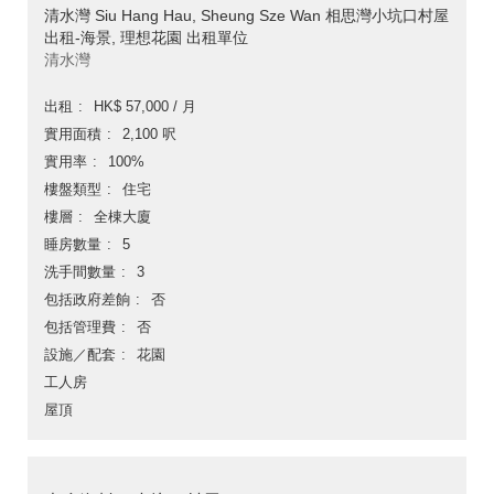
清水灣 Siu Hang Hau, Sheung Sze Wan 相思灣小坑口村屋
出租-海景, 理想花園 出租單位
清水灣
出租
HK$ 57,000 / 月
實用面積
2,100 呎
實用率
100%
樓盤類型
住宅
樓層
全棟大廈
睡房數量
5
洗手間數量
3
包括政府差餉
否
包括管理費
否
設施／配套
花園
工人房
屋頂