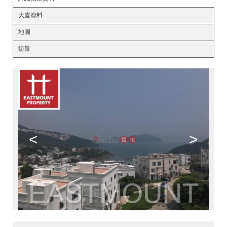
大廈資料
地圖
街景
<
>