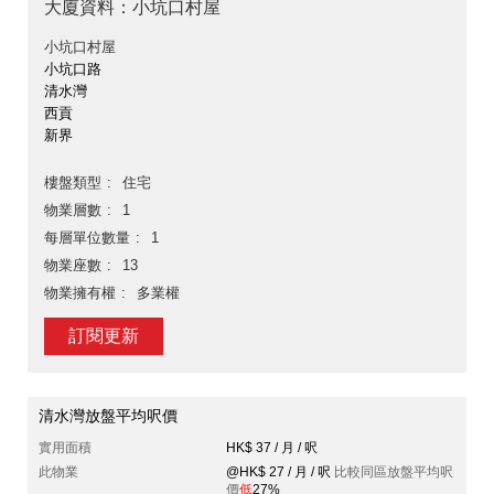
大廈資料：小坑口村屋
小坑口村屋
小坑口路
清水灣
西貢
新界
樓盤類型
住宅
物業層數
1
每層單位數量
1
物業座數
13
物業擁有權
多業權
訂閱更新
清水灣放盤平均呎價
實用面積
HK$ 37 / 月 / 呎
此物業
@HK$ 27 / 月 / 呎
比較同區放盤平均呎
價
低
27%