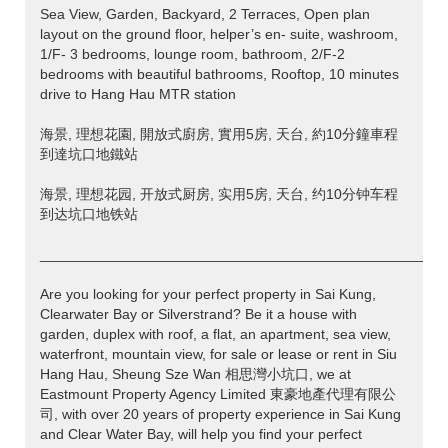
Sea View, Garden, Backyard, 2 Terraces, Open plan
layout on the ground floor, helper’s en- suite, washroom,
1/F- 3 bedrooms, lounge room, bathroom, 2/F-2
bedrooms with beautiful bathrooms, Rooftop, 10 minutes
drive to Hang Hau MTR station
海景, 理想花園, 開放式廚房, 實用5房, 天台, 約10分鐘車程
到達坑口地鐵站
海景, 理想花园, 开放式厨房, 实用5房, 天台, 约10分钟车程
到达坑口地铁站
___________________________________________________
Are you looking for your perfect property in Sai Kung,
Clearwater Bay or Silverstrand? Be it a house with
garden, duplex with roof, a flat, an apartment, sea view,
waterfront, mountain view, for sale or lease or rent in Siu
Hang Hau, Sheung Sze Wan 相思灣小坑口, we at
Eastmount Property Agency Limited 東豪地產代理有限公
司, with over 20 years of property experience in Sai Kung
and Clear Water Bay, will help you find your perfect