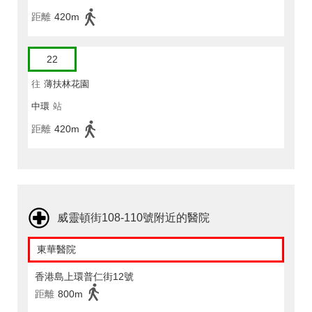
距離
420m
22
往
薄扶林花園
中環
站
距離
420m
威靈頓街108-110號附近的醫院
東華醫院
香港島上環普仁街12號
距離
800m