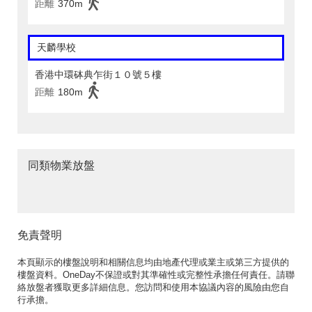
距離
370m
天麟學校
香港中環砵典乍街１０號５樓
距離
180m
同類物業放盤
免責聲明
本頁顯示的樓盤說明和相關信息均由地產代理或業主或第三方提供的
樓盤資料。OneDay不保證或對其準確性或完整性承擔任何責任。請聯
絡放盤者獲取更多詳細信息。您訪問和使用本協議內容的風險由您自
行承擔。