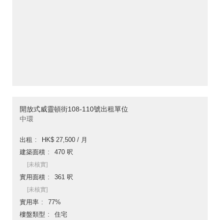
開放式威靈頓街108-110號出租單位
中環
出租
HK$ 27,500 / 月
建築面積
470 呎
[未核實]
實用面積
361 呎
[未核實]
實用率
77%
樓盤類型
住宅