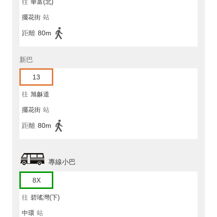
往
華富(北)
擺花街
站
距離
80m
新巴
13
往
旭龢道
擺花街
站
距離
80m
專線小巴
8X
往
碧瑤灣(下)
中環
站