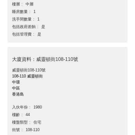
樓層
中層
睡房數量
1
洗手間數量
1
包括政府差餉
是
包括管理費
是
大廈資料：威靈頓街108-110號
威靈頓街108-110號
108-110 威靈頓街
中環
中區
香港島
入伙年份
1980
樓齡
44
樓盤類型
住宅
街號
108-110