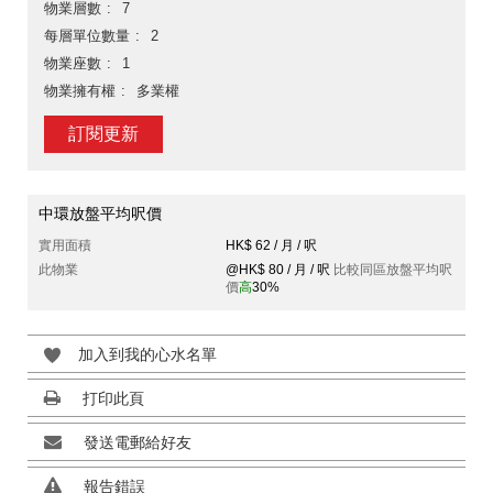
物業層數
7
每層單位數量
2
物業座數
1
物業擁有權
多業權
訂閱更新
中環放盤平均呎價
實用面積
HK$ 62 / 月 / 呎
此物業
@HK$ 80 / 月 / 呎
比較同區放盤平均呎
價
高
30%
加入到我的心水名單
打印此頁
發送電郵給好友
報告錯誤