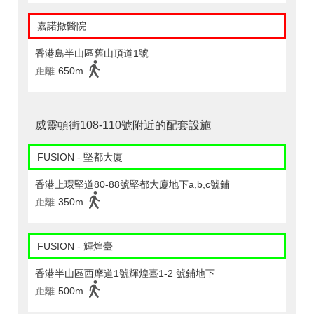
嘉諾撒醫院
香港島半山區舊山頂道1號
距離
650m
威靈頓街108-110號附近的配套設施
FUSION - 堅都大廈
香港上環堅道80-88號堅都大廈地下a,b,c號鋪
距離
350m
FUSION - 輝煌臺
香港半山區西摩道1號輝煌臺1-2 號鋪地下
距離
500m