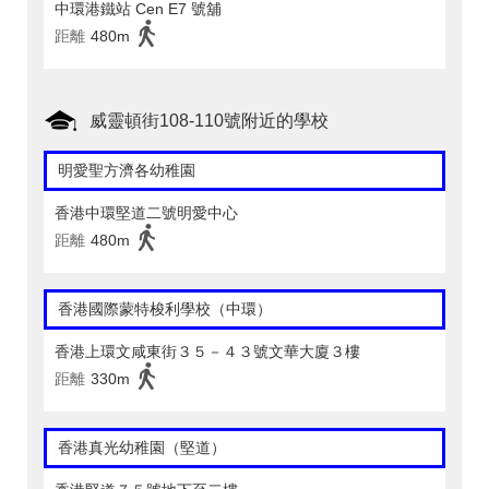
中環港鐵站 Cen E7 號舖
距離
480m
威靈頓街108-110號附近的學校
明愛聖方濟各幼稚園
香港中環堅道二號明愛中心
距離
480m
香港國際蒙特梭利學校（中環）
香港上環文咸東街３５－４３號文華大廈３樓
距離
330m
香港真光幼稚園（堅道）