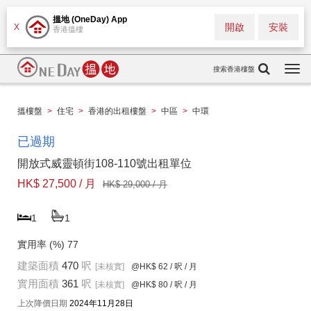
搵地 (OneDay) App
開啟
安裝
X
香港搵樓
搜索香港樓盤
Togg
navi
搵樓盤
>
住宅
>
香港的出租樓盤
>
中區
>
中環
已過期
開放式威靈頓街108-110號出租單位
HK$ 27,500 / 月
HK$ 29,000 / 月
1
1
實用率 (%)
77
建築面積
470
呎
[未核實]
@HK$ 62
/ 呎 / 月
實用面積
361
呎
[未核實]
@HK$ 80
/ 呎 / 月
上次降價日期
2024年11月28日