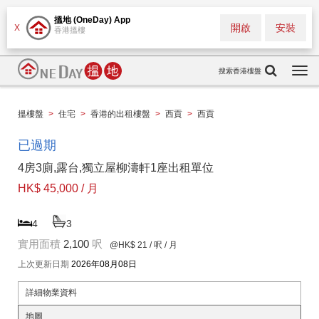
搵地 (OneDay) App
開啟
安裝
X
香港搵樓
搜索香港樓盤
Togg
navi
搵樓盤
>
住宅
>
香港的出租樓盤
>
西貢
>
西貢
已過期
4房3廁,露台,獨立屋柳濤軒1座出租單位
HK$ 45,000 / 月
4
3
實用面積
2,100
呎
@HK$ 21
/ 呎 / 月
上次更新日期
2026年08月08日
詳細物業資料
地圖