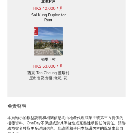
北港村屋
HK$ 42,000 / 月
Sai Kung Duplex for
Rent
頓場下村
HK$ 53,000 / 月
西貢 Tan Cheung 躉場村
屋出售及出租-海景, 花
園, 高樓底設計 | 物業
ID:1178頓場下村出售單
位
免責聲明
本頁顯示的樓盤說明和相關信息均由地產代理或業主或第三方提供的
樓盤資料。OneDay不保證或對其準確性或完整性承擔任何責任。請聯
絡放盤者獲取更多詳細信息。您訪問和使用本協議內容的風險由您自