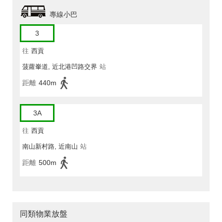
專線小巴
3
往
西貢
菠蘿輋道, 近北港凹路交界
站
距離
440m
3A
往
西貢
南山新村路, 近南山
站
距離
500m
同類物業放盤