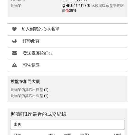
此物業
@HK$ 21 / 月 / 呎
比較同區放盤平均呎
價
低
39%
加入到我的心水名單
打印此頁
發送電郵給好友
報告錯誤
樓盤在相同大廈
此物業的其它出租盤
(1)
此物業的其它出售盤
(1)
柳濤軒1座最近的成交紀錄
出售