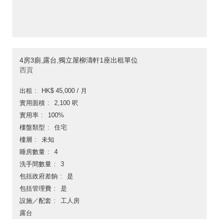
4房3廁,露台,獨立屋柳濤軒1座出租單位
西貢
出租
HK$ 45,000 / 月
實用面積
2,100 呎
實用率
100%
樓盤類型
住宅
樓層
未知
睡房數量
4
洗手間數量
3
包括政府差餉
是
包括管理費
是
設施／配套
工人房
露台