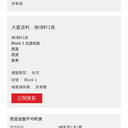
停車場
大廈資料：柳濤軒1座
柳濤軒1座
Block 1 北港㘭路
西貢
西貢
新界
樓盤類型
住宅
街號
Block 1
物業擁有權
多業權
訂閱更新
西貢放盤平均呎價
實用面積
HK$ 35 / 月 / 呎