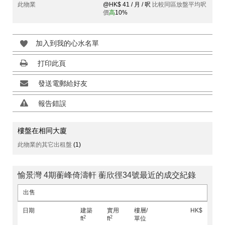
此物業
@HK$ 41 / 月 / 呎
比較同區放盤平均呎
價
高
10%
加入到我的心水名單
打印此頁
發送電郵給好友
報告錯誤
樓盤在相同大廈
此物業的其它出租盤
(1)
愉景灣 4期蘅峰倚濤軒 蘅欣徑34號最近的成交紀錄
出售
日期
建築
實用
樓層/
HK$
2
2
ft
ft
單位