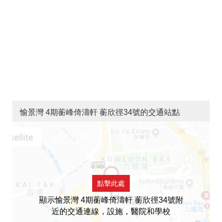
愉景灣 4期蘅峰倚濤軒 蘅欣徑34號的交通站點
點擊此處
顯示愉景灣 4期蘅峰倚濤軒 蘅欣徑34號附
近的交通連線，設施，醫院和學校