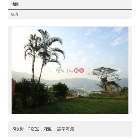
地圖
街景
<
>
3睡房，2浴室，花園，盡享海景