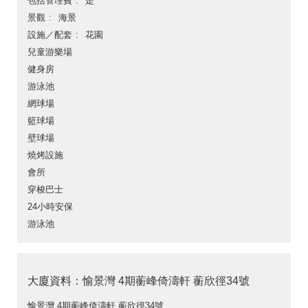
包括管理費
是
景觀
海景
設施／配套
花園
兒童游樂場
健身房
游泳池
網球場
籃球場
壁球場
燒烤設施
會所
穿梭巴士
24小時安保
游泳池
大廈資料：愉景灣 4期蘅峰倚濤軒 蘅欣徑34號
愉景灣 4期蘅峰倚濤軒 蘅欣徑34號