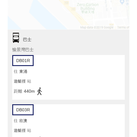
巴士
愉景灣巴士
DB01R
往
東涌
遊艇徑
站
距離
440m
DB03R
往
欣澳
遊艇徑
站