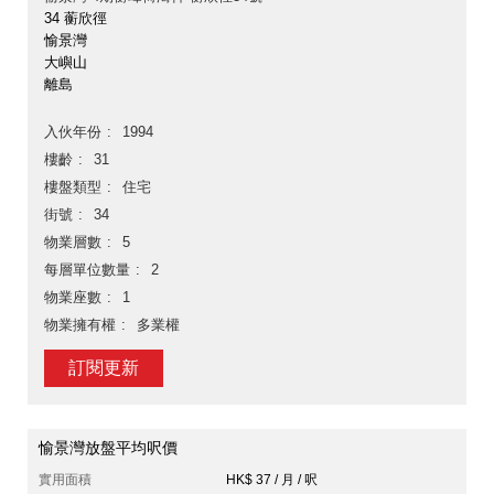
34 蘅欣徑
愉景灣
大嶼山
離島
入伙年份
1994
樓齡
31
樓盤類型
住宅
街號
34
物業層數
5
每層單位數量
2
物業座數
1
物業擁有權
多業權
訂閱更新
愉景灣放盤平均呎價
實用面積
HK$ 37 / 月 / 呎