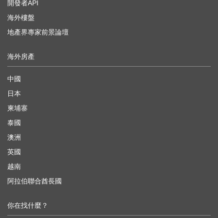
開發者API
海外樓盤
地產界專家前景論壇
海外房產
中國
日本
柬埔寨
泰國
澳洲
英國
越南
阿拉伯聯合酋長國
你在找什麼？