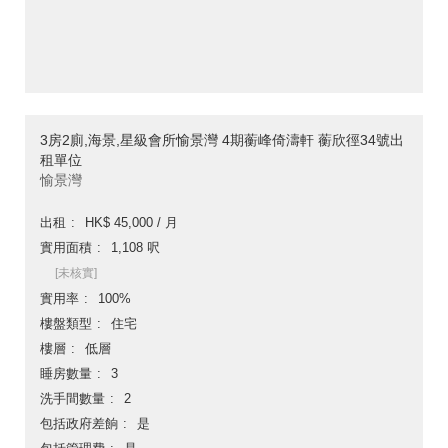
3房2廁,海景,星級會所愉景灣 4期蘅峰倚濤軒 蘅欣徑34號出
租單位
愉景灣
出租
HK$ 45,000 / 月
實用面積
1,108 呎
[未核實]
實用率
100%
樓盤類型
住宅
樓層
低層
睡房數量
3
洗手間數量
2
包括政府差餉
是