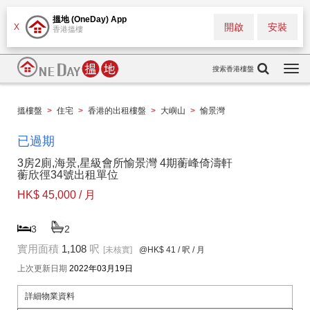
搵地 (OneDay) App
開啟
安裝
X
香港搵樓
搜索香港樓盤
Togg
navi
搵樓盤
>
住宅
>
香港的出租樓盤
>
大嶼山
>
愉景灣
已過期
3房2廁,海景,星級會所愉景灣 4期蘅峰倚濤軒
蘅欣徑34號出租單位
HK$ 45,000 / 月
3
2
實用面積
1,108
呎
[未核實]
@HK$ 41
/ 呎 / 月
上次更新日期
2022年03月19日
詳細物業資料