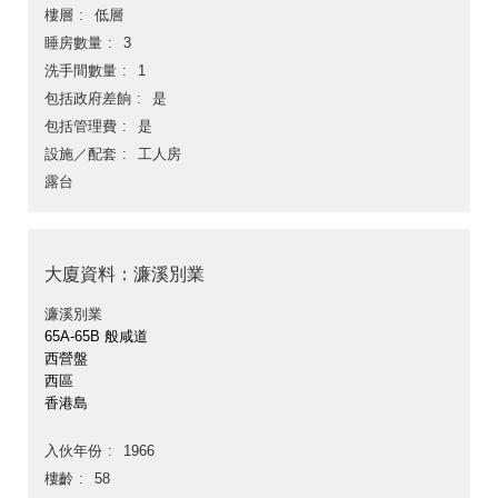
樓層
低層
睡房數量
3
洗手間數量
1
包括政府差餉
是
包括管理費
是
設施／配套
工人房
露台
大廈資料：濂溪別業
濂溪別業
65A-65B 般咸道
西營盤
西區
香港島
入伙年份
1966
樓齡
58