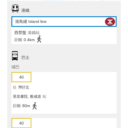
港鐵
港島綫 Island line
西營盤
港鐵站
距離
0.4km
巴士
城巴
40
往
灣仔北
英皇書院, 般咸道
站
距離
80m
40