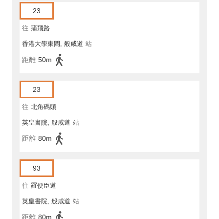
23
往
蒲飛路
香港大學東閘, 般咸道
站
距離
50m
23
往
北角碼頭
英皇書院, 般咸道
站
距離
80m
93
往
羅便臣道
英皇書院, 般咸道
站
距離
80m