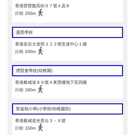
香港西營盤高街９７號Ａ及Ｂ
距離
250m
靈恩學校
香港皇后大道西３２３號安達中心１樓
距離
430m
禮賢會學校(幼稚園)
香港般咸道８６號Ａ來恩樓地下至四樓
距離
180m
聖嘉勒小學(小學部/幼稚園部)
香港般咸道光景台３－６號
距離
150m