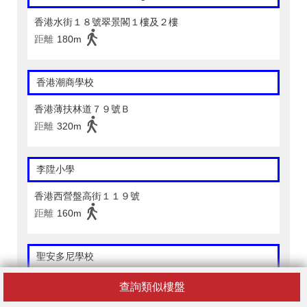
香港水街１８號翠景閣１樓及２樓
距離
180m
香港潮商學校
香港薄扶林道７９號Ｂ
距離
320m
李陞小學
香港西營盤高街１１９號
距離
160m
聖安多尼學校
香港薄扶林道６９號Ａ
查詢類似樓盤
距離
210m