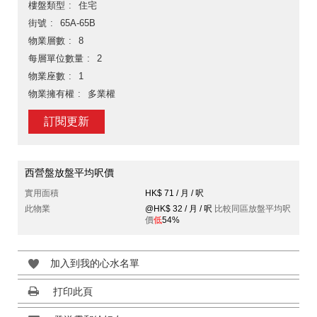
樓盤類型
住宅
街號
65A-65B
物業層數
8
每層單位數量
2
物業座數
1
物業擁有權
多業權
訂閱更新
西營盤放盤平均呎價
實用面積
HK$ 71 / 月 / 呎
此物業
@HK$ 32 / 月 / 呎
比較同區放盤平均呎
價
低
54%
加入到我的心水名單
打印此頁