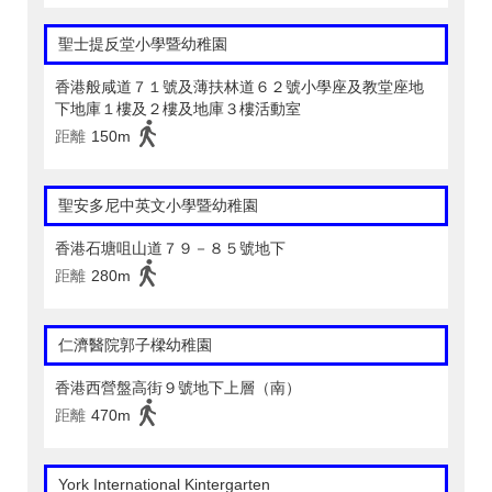
聖士提反堂小學暨幼稚園
香港般咸道７１號及薄扶林道６２號小學座及教堂座地
下地庫１樓及２樓及地庫３樓活動室
距離
150m
聖安多尼中英文小學暨幼稚園
香港石塘咀山道７９－８５號地下
距離
280m
仁濟醫院郭子樑幼稚園
香港西營盤高街９號地下上層（南）
距離
470m
York International Kintergarten