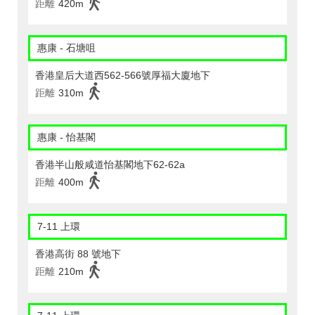
距離
420m
惠康 - 石塘咀
香港皇后大道西562-566號厚福大廈地下
距離
310m
惠康 - 怡基閣
香港半山般咸道怡基閣地下62-62a
距離
400m
7-11 上環
香港高街 88 號地下
距離
210m