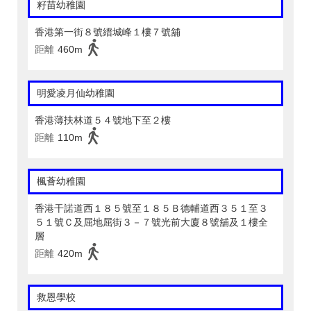
籽苗幼稚園
香港第一街８號縉城峰１樓７號舖
距離
460m
明愛凌月仙幼稚園
香港薄扶林道５４號地下至２樓
距離
110m
楓薈幼稚園
香港干諾道西１８５號至１８５Ｂ德輔道西３５１至３
５１號Ｃ及屈地屈街３－７號光前大廈８號舖及１樓全
層
距離
420m
救恩學校