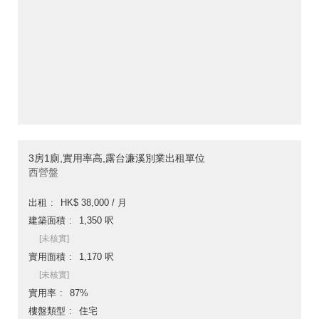
3房1廁,實用率高,露台濂溪別業出租單位
西營盤
出租
HK$ 38,000 / 月
建築面積
1,350 呎
[未核實]
實用面積
1,170 呎
[未核實]
實用率
87%
樓盤類型
住宅