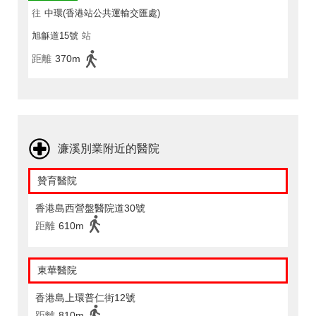
往
中環(香港站公共運輸交匯處)
旭龢道15號
站
距離
370m
濂溪別業附近的醫院
贊育醫院
香港島西營盤醫院道30號
距離
610m
東華醫院
香港島上環普仁街12號
距離
810m