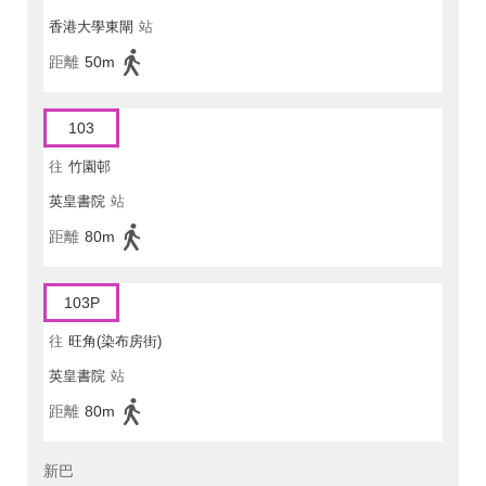
香港大學東閘
站
距離
50m
103
往
竹園邨
英皇書院
站
距離
80m
103P
往
旺角(染布房街)
英皇書院
站
距離
80m
新巴