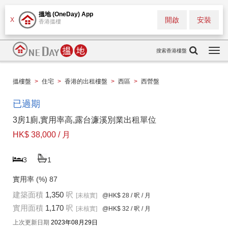
搵地 (OneDay) App
開啟
安裝
X
香港搵樓
搜索香港樓盤
Togg
navi
搵樓盤
>
住宅
>
香港的出租樓盤
>
西區
>
西營盤
已過期
3房1廁,實用率高,露台濂溪別業出租單位
HK$ 38,000 / 月
3
1
實用率 (%)
87
建築面積
1,350
呎
[未核實]
@HK$ 28
/ 呎 / 月
實用面積
1,170
呎
[未核實]
@HK$ 32
/ 呎 / 月
上次更新日期
2023年08月29日