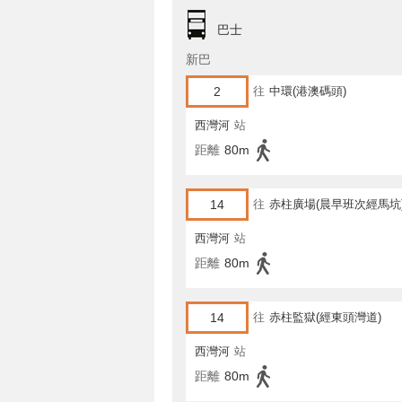
巴士
新巴
2
往
中環(港澳碼頭)
西灣河
站
距離
80m
14
往
赤柱廣場(晨早班次經馬坑
西灣河
站
距離
80m
14
往
赤柱監獄(經東頭灣道)
西灣河
站
距離
80m