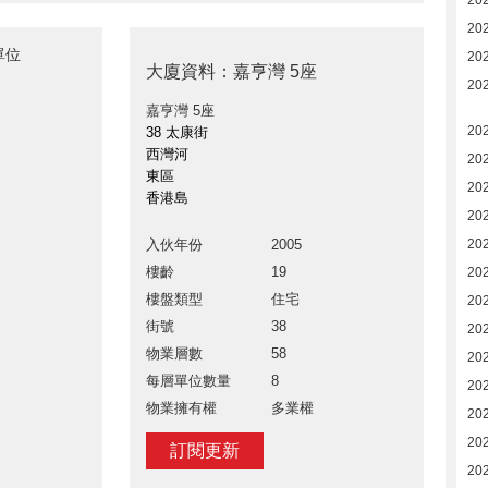
20
20
單位
20
大廈資料：嘉亨灣 5座
20
嘉亨灣 5座
20
38 太康街
西灣河
20
東區
20
香港島
20
入伙年份
2005
20
樓齡
19
20
樓盤類型
住宅
20
街號
38
20
物業層數
58
20
每層單位數量
8
20
物業擁有權
多業權
20
20
訂閱更新
20