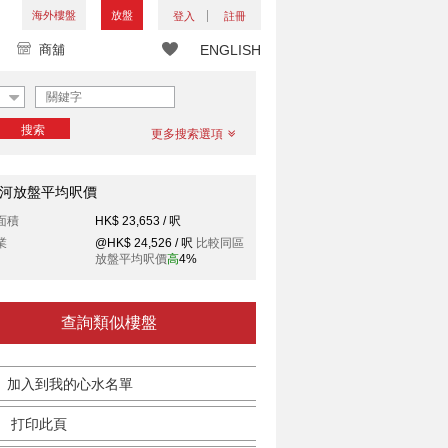
海外樓盤
放盤
登入
註冊
商舖
ENGLISH
搜索
更多搜索選項
河放盤平均呎價
面積
HK$ 23,653 / 呎
業
@HK$ 24,526 / 呎
比較同區
放盤平均呎價
高
4%
查詢類似樓盤
加入到我的心水名單
打印此頁