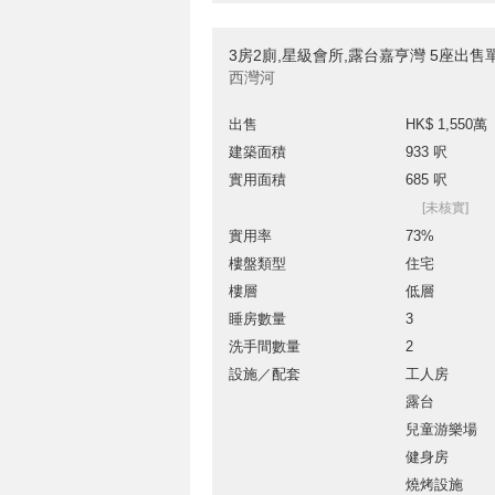
3房2廁,星級會所,露台嘉亨灣 5座出售
西灣河
出售
HK$ 1,550萬
建築面積
933 呎
實用面積
685 呎
[未核實]
實用率
73%
樓盤類型
住宅
樓層
低層
睡房數量
3
洗手間數量
2
設施／配套
工人房
露台
兒童游樂場
健身房
燒烤設施