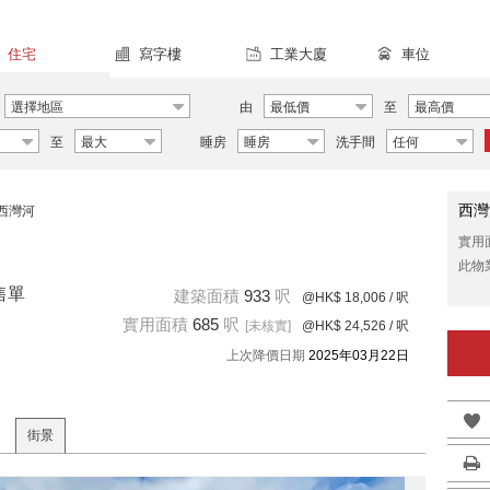
住宅
寫字樓
工業大廈
車位
選擇地區
由
最低價
至
最高價
至
最大
睡房
睡房
洗手間
任何
西灣
西灣河
實用
此物
售單
建築面積
933
呎
@HK$ 18,006
/ 呎
實用面積
685
呎
[未核實]
@HK$ 24,526
/ 呎
上次降價日期
2025年03月22日
街景