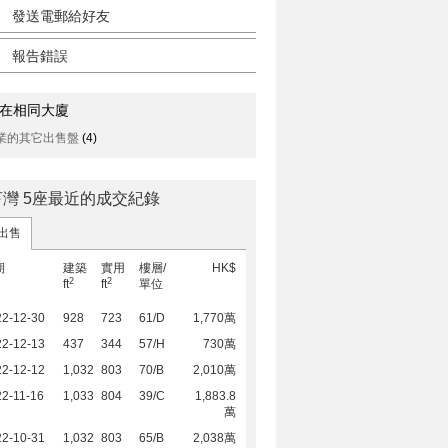
發送電郵給好友
報告錯誤
在相同大廈
業的其它出售盤
(4)
亨灣 5座最近的成交紀錄
出售
期
建築
實用
樓層/
HK$
2
2
ft
ft
單位
22-12-30
928
723
61/D
1,770萬
22-12-13
437
344
57/H
730萬
22-12-12
1,032
803
70/B
2,010萬
2-11-16
1,033
804
39/C
1,883.8
萬
22-10-31
1,032
803
65/B
2,038萬