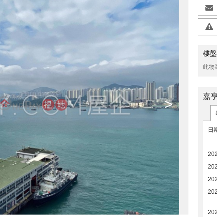
樓盤
此物
嘉
>
日
20
20
20
202
20