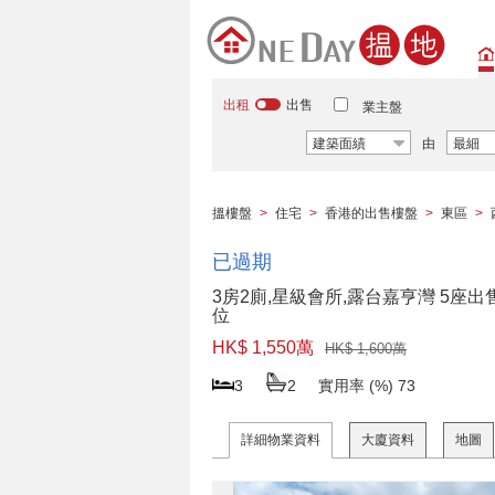
出租
出售
業主盤
建築面績
由
最細
搵樓盤
>
住宅
>
香港的出售樓盤
>
東區
>
已過期
3房2廁,星級會所,露台嘉亨灣 5座出
位
HK$ 1,550萬
HK$ 1,600萬
3
2
實用率 (%)
73
詳細物業資料
大廈資料
地圖