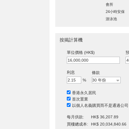
會所
24小時安保
游泳池
按揭計算機
單位價格 (HK$)
預
利息
條款
%
香港永久居民
首次置業
以個人名義購買而不是通過公司
每月供款:
HK$ 36,207.89
買樓總成本:
HK$ 20,034,840.66