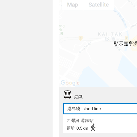
顯示嘉亨灣
港鐵
港島綫 Island line
西灣河
港鐵站
距離
0.5km