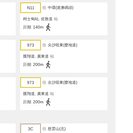
N11
往
中環(港澳碼頭)
柯士甸站, 佐敦道
站
距離
140m
973
往
尖沙咀東(麼地道)
匯翔道, 廣東道
站
距離
200m
973
往
尖沙咀東(麼地道)
匯翔道, 廣東道
站
距離
200m
3C
往
慈雲山(北)