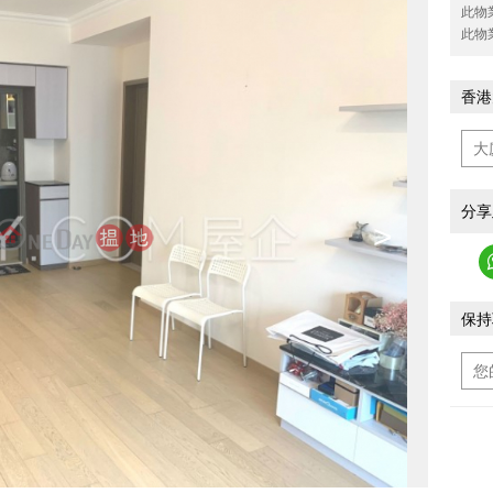
此物
此物
香港
分享
>
保持