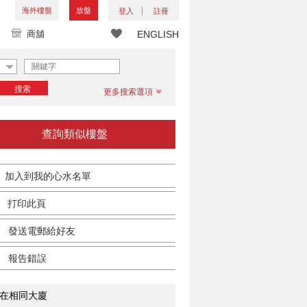
海外樓盤
放盤
登入
註冊
商舖
ENGLISH
搜索
更多搜索選項
查詢類似樓盤
加入到我的心水名單
打印此頁
發送電郵給好友
報告錯誤
在相同大廈