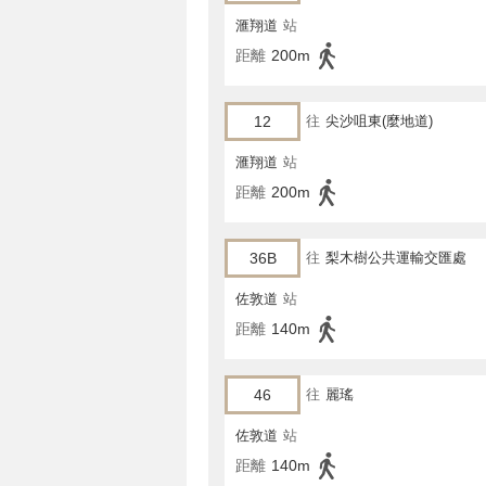
滙翔道
站
距離
200m
12
往
尖沙咀東(麼地道)
滙翔道
站
距離
200m
36B
往
梨木樹公共運輸交匯處
佐敦道
站
距離
140m
46
往
麗瑤
佐敦道
站
距離
140m