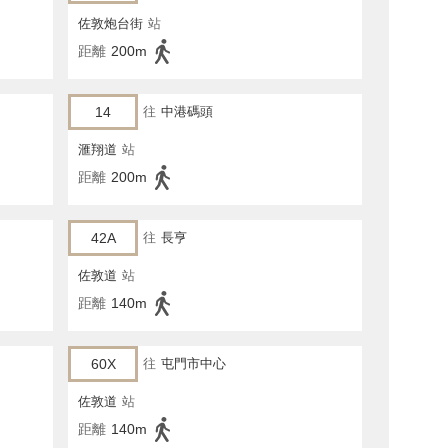
佐敦炮台街
站
距離
200m
14
往
中港碼頭
滙翔道
站
距離
200m
42A
往
長亨
佐敦道
站
距離
140m
60X
往
屯門市中心
佐敦道
站
距離
140m