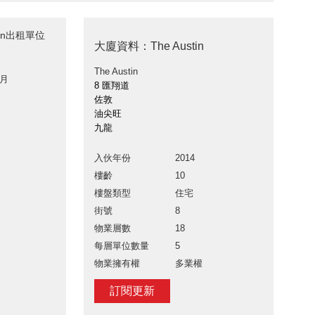
tin出租單位
大廈資料：The Austin
The Austin
 月
8 匯翔道
佐敦
油尖旺
九龍
入伙年份
2014
樓齡
10
樓盤類型
住宅
街號
8
物業層數
18
每層單位數量
5
物業擁有權
多業權
訂閱更新