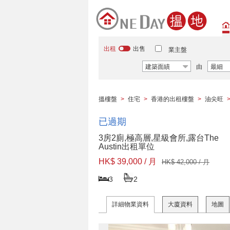
出租
出售
業主盤
建築面績
由
最細
搵樓盤
>
住宅
>
香港的出租樓盤
>
油尖旺
已過期
3房2廁,極高層,星級會所,露台The
Austin出租單位
HK$ 39,000 / 月
HK$ 42,000 / 月
3
2
詳細物業資料
大廈資料
地圖