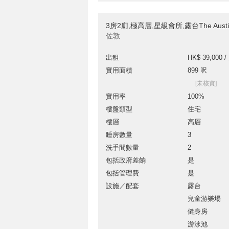
3房2廁,極高層,星級會所,露台The Aus
佐敦
出租
HK$ 39,000 /
實用面積
899 呎
[未核實]
實用率
100%
樓盤類型
住宅
樓層
高層
睡房數量
3
洗手間數量
2
包括政府差餉
是
包括管理費
是
設施／配套
露台
兒童游樂場
健身房
游泳池