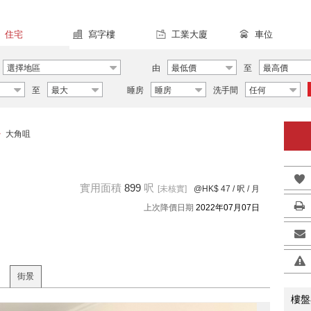
住宅
寫字樓
工業大廈
車位
選擇地區
由
最低價
至
最高價
至
最大
睡房
睡房
洗手間
任何
>
大角咀
實用面積
899
呎
[未核實]
@HK$ 47
/ 呎 / 月
上次降價日期
2022年07月07日
街景
樓盤