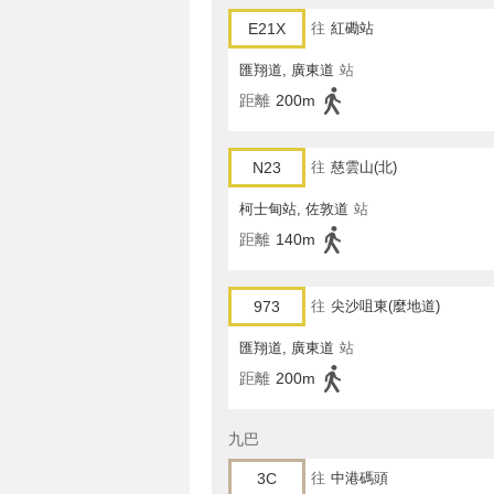
E21X
往
紅磡站
匯翔道, 廣東道
站
距離
200m
N23
往
慈雲山(北)
柯士甸站, 佐敦道
站
距離
140m
973
往
尖沙咀東(麼地道)
匯翔道, 廣東道
站
距離
200m
九巴
3C
往
中港碼頭