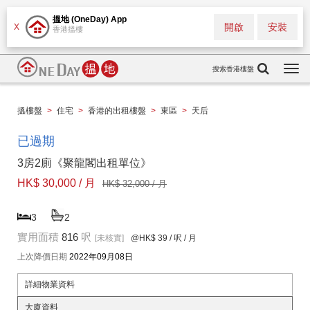
搵地 (OneDay) App
開啟
安裝
X
香港搵樓
搜索香港樓盤
Togg
navi
搵樓盤
>
住宅
>
香港的出租樓盤
>
東區
>
天后
已過期
3房2廁《聚龍閣出租單位》
HK$ 30,000 / 月
HK$ 32,000 / 月
3
2
實用面積
816
呎
[未核實]
@HK$ 39
/ 呎 / 月
上次降價日期
2022年09月08日
詳細物業資料
大廈資料