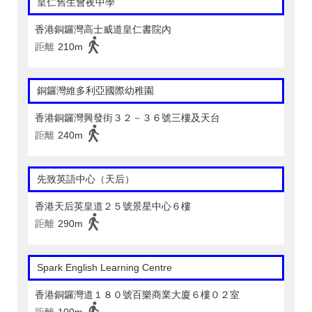
皇仁舊生會夜中學
香港銅鑼灣高士威道皇仁書院內
距離
210m
銅鑼灣維多利亞國際幼稚園
香港銅鑼灣興發街３２－３６號三樓及天台
距離
240m
先致英語中心（天后）
香港天后英皇道２５號景星中心６樓
距離
290m
Spark English Learning Centre
香港銅鑼灣道１８０號百樂商業大廈６樓０２室