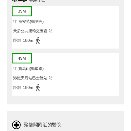
專線小巴
39M
往
漁安苑(鴨脷洲)
天后公共運輸交匯處
站
距離
180m
49M
往
寶馬山(循環線)
港鐵天后站巴士總站
站
距離
180m
聚龍閣附近的醫院