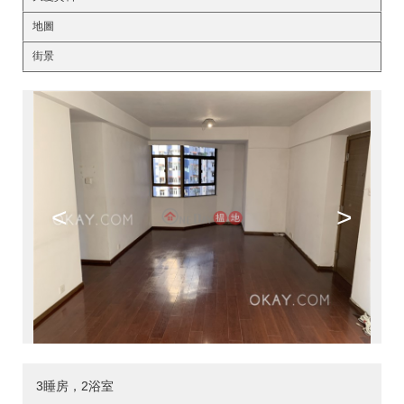
地圖
街景
<
>
3睡房，2浴室