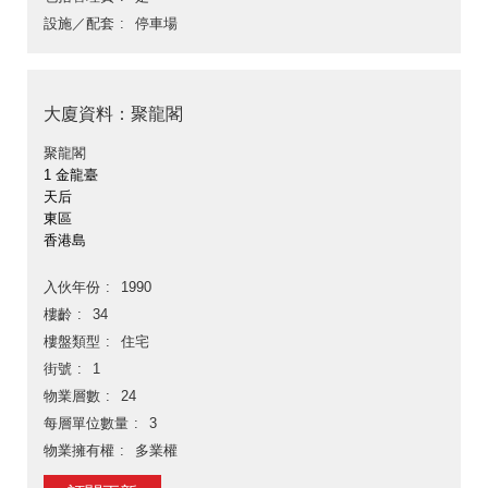
設施／配套
停車場
大廈資料：聚龍閣
聚龍閣
1 金龍臺
天后
東區
香港島
入伙年份
1990
樓齡
34
樓盤類型
住宅
街號
1
物業層數
24
每層單位數量
3
物業擁有權
多業權