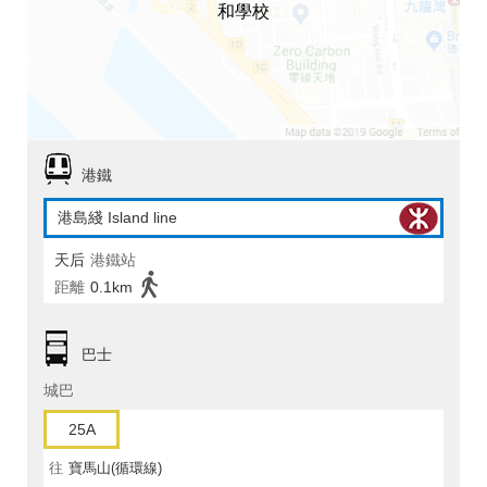
和學校
港鐵
港島綫 Island line
天后
港鐵站
距離
0.1km
巴士
城巴
25A
往
寶馬山(循環線)