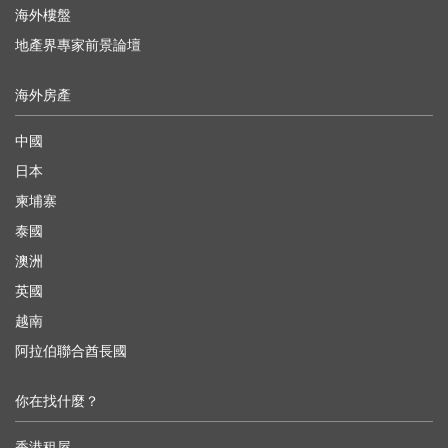
海外樓盤
地產界專家前景論壇
海外房產
中國
日本
柬埔寨
泰國
澳洲
英國
越南
阿拉伯聯合酋長國
你在找什麼？
香港租屋