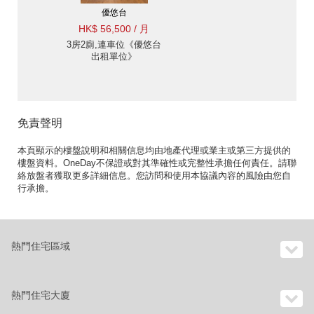
優悠台
HK$ 56,500 / 月
3房2廁,連車位《優悠台
出租單位》
免責聲明
本頁顯示的樓盤說明和相關信息均由地產代理或業主或第三方提供的
樓盤資料。OneDay不保證或對其準確性或完整性承擔任何責任。請聯
絡放盤者獲取更多詳細信息。您訪問和使用本協議內容的風險由您自
行承擔。
熱門住宅區域
熱門住宅大廈