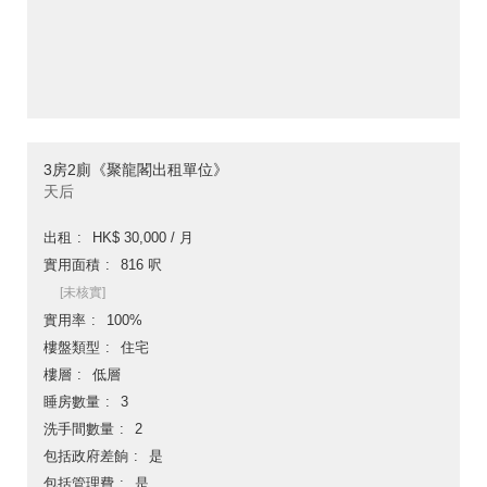
3房2廁《聚龍閣出租單位》
天后
出租
HK$ 30,000 / 月
實用面積
816 呎
[未核實]
實用率
100%
樓盤類型
住宅
樓層
低層
睡房數量
3
洗手間數量
2
包括政府差餉
是
包括管理費
是