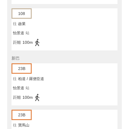
108
往
啟業
怡景道
站
距離
100m
新巴
23B
往
柏道 / 羅便臣道
怡景道
站
距離
100m
23B
往
寶馬山