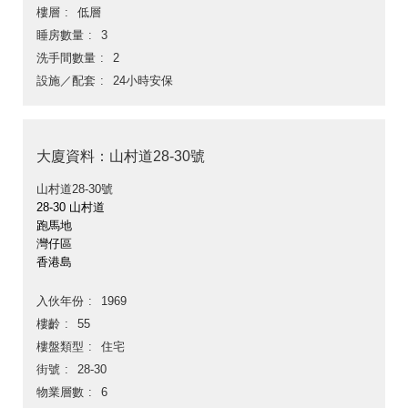
樓層
低層
睡房數量
3
洗手間數量
2
設施／配套
24小時安保
大廈資料：山村道28-30號
山村道28-30號
28-30 山村道
跑馬地
灣仔區
香港島
入伙年份
1969
樓齡
55
樓盤類型
住宅
街號
28-30
物業層數
6