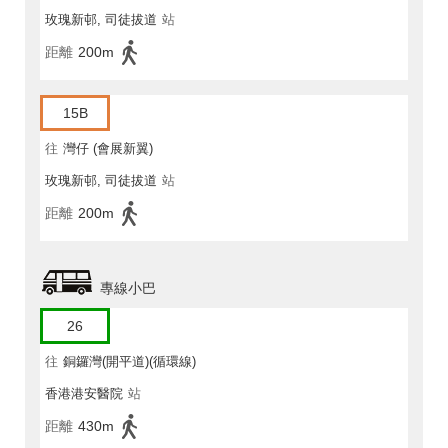
玫瑰新邨, 司徒拔道
站
距離
200m
15B
往
灣仔 (會展新翼)
玫瑰新邨, 司徒拔道
站
距離
200m
專線小巴
26
往
銅鑼灣(開平道)(循環線)
香港港安醫院
站
距離
430m