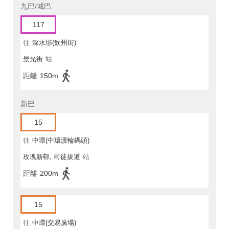
九巴/城巴
117
往
深水埗(欽州街)
景光街
站
距離
150m
新巴
15
往
中環(中環渡輪碼頭)
玫瑰新邨, 司徒拔道
站
距離
200m
15
往
中環(交易廣場)