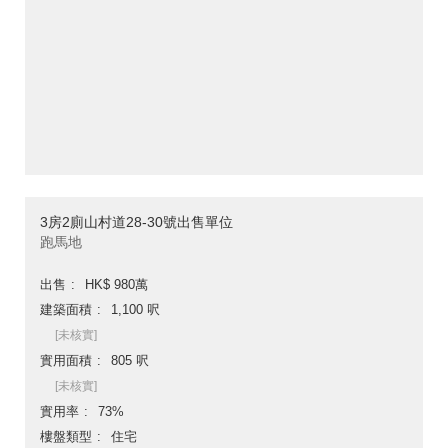
3房2廁山村道28-30號出售單位
跑馬地
出售
HK$ 980萬
建築面積
1,100 呎
[未核實]
實用面積
805 呎
[未核實]
實用率
73%
樓盤類型
住宅