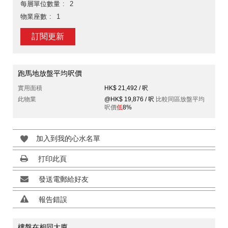
每層單位數量
2
物業座數
1
訂閱更新
跑馬地放盤平均呎價
實用面積
HK$ 21,492 / 呎
此物業
@HK$ 19,876 / 呎
比較同區放盤平均
呎價
低
8%
加入到我的心水名單
打印此頁
發送電郵給好友
報告錯誤
樓盤在相同大廈