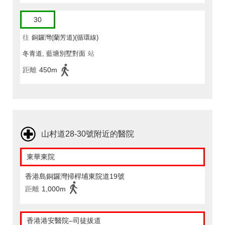
30
往
銅鑼灣(蘭芳道)(循環線)
冬青道, 藍塘別墅對面
站
距離
450m
山村道28-30號附近的醫院
東華東院
香港島銅鑼灣掃桿埔東院道19號
距離
1,000m
香港港安醫院–司徒拔道