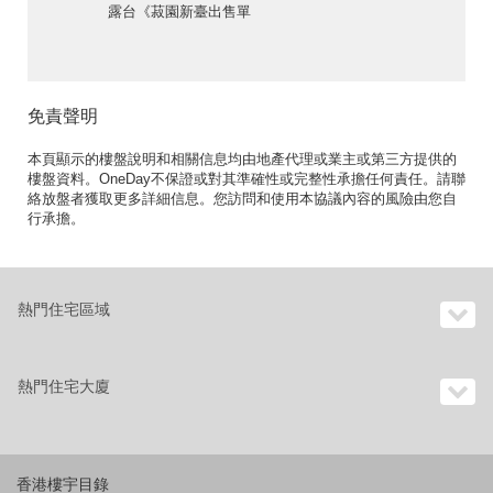
露台《菽園新臺出售單
位》
免責聲明
本頁顯示的樓盤說明和相關信息均由地產代理或業主或第三方提供的
樓盤資料。OneDay不保證或對其準確性或完整性承擔任何責任。請聯
絡放盤者獲取更多詳細信息。您訪問和使用本協議內容的風險由您自
行承擔。
熱門住宅區域
熱門住宅大廈
香港樓宇目錄