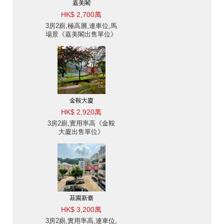
嘉美閣
HK$ 2,700萬
3房2廁,極高層,連車位,馬
場景《嘉美閣出售單位》
金鞍大廈
HK$ 2,920萬
3房2廁,實用率高《金鞍
大廈出售單位》
菽園新臺
HK$ 3,200萬
3房2廁,實用率高,連車位,