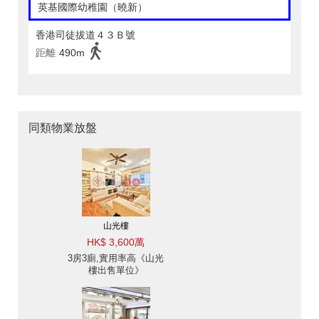
英基國際幼稚園（曉新）
香港司徒拔道４３Ｂ號
距離
490m
同類物業放盤
山光樓
HK$ 3,600萬
3房3廁,實用率高《山光
樓出售單位》