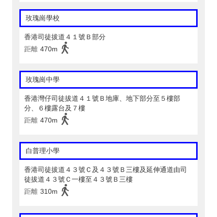
玫瑰崗學校
香港司徒拔道４１號Ｂ部分
距離
470m
玫瑰崗中學
香港灣仔司徒拔道４１號Ｂ地庫、地下部分至５樓部
分、６樓露台及７樓
距離
470m
白普理小學
香港司徒拔道４３號Ｃ及４３號Ｂ三樓及延伸通道由司
徒拔道４３號Ｃ一樓至４３號Ｂ三樓
距離
310m