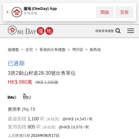
搵地 (OneDay) App
開啟
安裝
X
香港搵樓
搜索香港樓盤
Togg
navi
搵樓盤
>
住宅
>
香港的出售樓盤
>
灣仔區
>
跑馬地
已過期
3房2廁山村道28-30號出售單位
HK$ 980萬
HK$ 1,000萬
3
2
實用率 (%)
73
建築面積
1,100
呎
[未核實]
@HK$ 14,545
/ 呎
實用面積
805
呎
[未核實]
@HK$ 19,876
/ 呎
上次降價日期
2024年08月17日