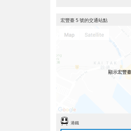
宏豐臺 5 號的交通站點
顯示宏豐臺
港鐵