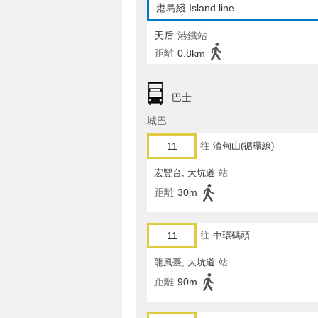
港島綫 Island line
天后
港鐵站
距離
0.8km
巴士
城巴
11
往
渣甸山(循環線)
宏豐台, 大坑道
站
距離
30m
11
往
中環碼頭
龍風臺, 大坑道
站
距離
90m