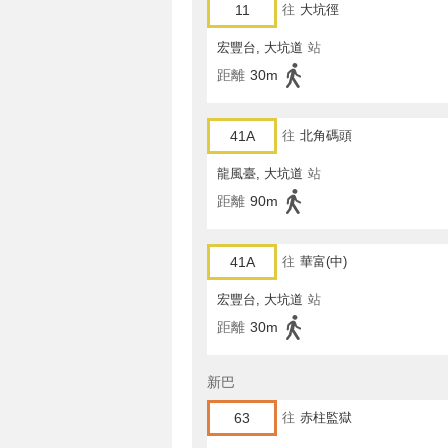
11
往
大坑徑
宏豐台, 大坑道
站
距離
30m
41A
往
北角碼頭
龍風臺, 大坑道
站
距離
90m
41A
往
華富(中)
宏豐台, 大坑道
站
距離
30m
新巴
63
往
赤柱監獄