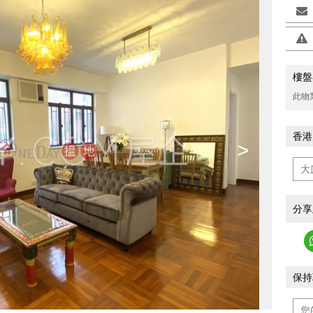
樓盤
此物
香港
>
分享
保持