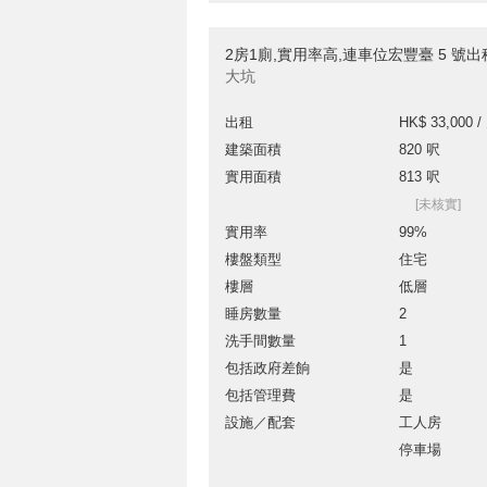
2房1廁,實用率高,連車位宏豐臺 5 號
大坑
出租
HK$ 33,000 /
建築面積
820 呎
實用面積
813 呎
[未核實]
實用率
99%
樓盤類型
住宅
樓層
低層
睡房數量
2
洗手間數量
1
包括政府差餉
是
包括管理費
是
設施／配套
工人房
停車場