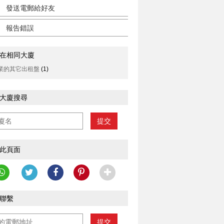
發送電郵給好友
報告錯誤
在相同大廈
業的其它出租盤
(1)
大廈搜尋
提交
此頁面
聯繫
提交