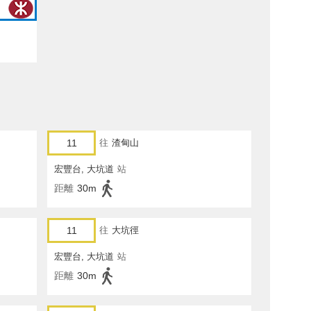
11
往
渣甸山
宏豐台, 大坑道
站
距離
30m
11
往
大坑徑
宏豐台, 大坑道
站
距離
30m