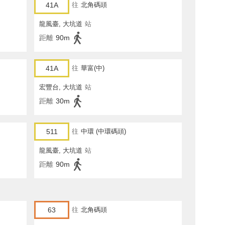
41A
往
北角碼頭
龍風臺, 大坑道
站
距離
90m
41A
往
華富(中)
宏豐台, 大坑道
站
距離
30m
511
往
中環 (中環碼頭)
龍風臺, 大坑道
站
距離
90m
63
往
北角碼頭