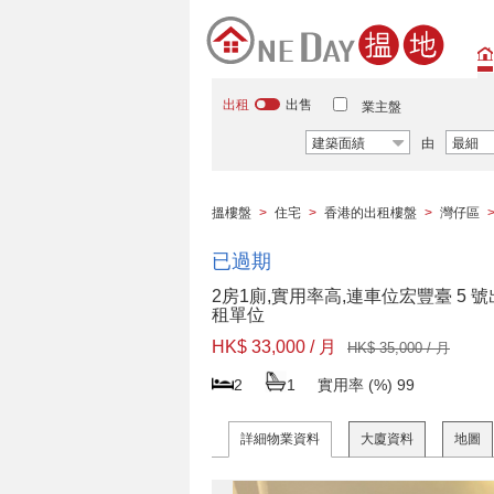
出租
出售
業主盤
建築面績
由
最細
搵樓盤
>
住宅
>
香港的出租樓盤
>
灣仔區
已過期
2房1廁,實用率高,連車位宏豐臺 5 號
租單位
HK$ 33,000 / 月
HK$ 35,000 / 月
2
1
實用率 (%)
99
詳細物業資料
大廈資料
地圖