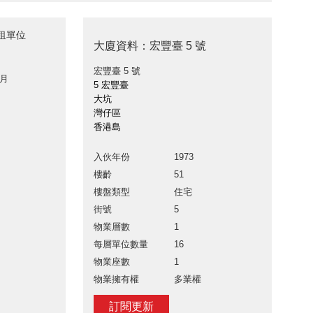
出租單位
大廈資料：宏豐臺 5 號
宏豐臺 5 號
 月
5 宏豐臺
大坑
灣仔區
香港島
入伙年份
1973
樓齡
51
樓盤類型
住宅
街號
5
物業層數
1
每層單位數量
16
物業座數
1
物業擁有權
多業權
訂閱更新