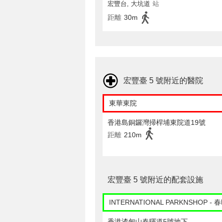
宏豐台, 大坑道
站
距離
30m
宏豐臺 5 號附近的醫院
東華東院
香港島銅鑼灣掃桿埔東院道19號
距離
210m
宏豐臺 5 號附近的配套設施
INTERNATIONAL PARKNSHOP - 
香港渣甸山春暉道5號地下