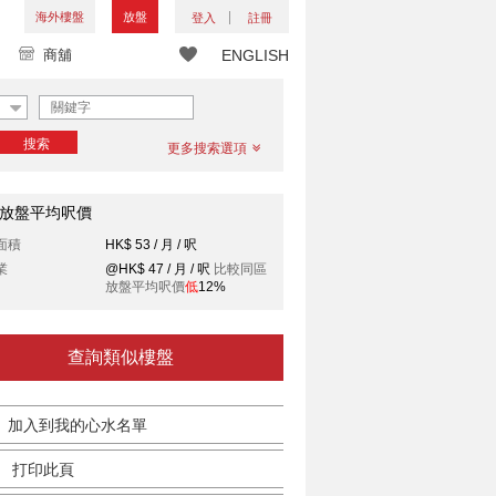
海外樓盤
放盤
登入
註冊
商舖
ENGLISH
搜索
更多搜索選項
放盤平均呎價
面積
HK$ 53 / 月 / 呎
業
@HK$ 47 / 月 / 呎
比較同區
放盤平均呎價
低
12%
查詢類似樓盤
加入到我的心水名單
打印此頁