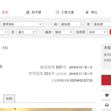
住宅
寫字樓
工業大廈
車位
選擇地區
由
最低價
至
最高價
至
最大
睡房
睡房
洗手間
任何
大坑
>
大坑
實用
此物
出
建築面積
820
呎
@HK$ 46
/ 呎 / 月
實用面積
813
呎
[未核實]
@HK$ 47
/ 呎 / 月
上次降價日期
2025年02月27日
街景