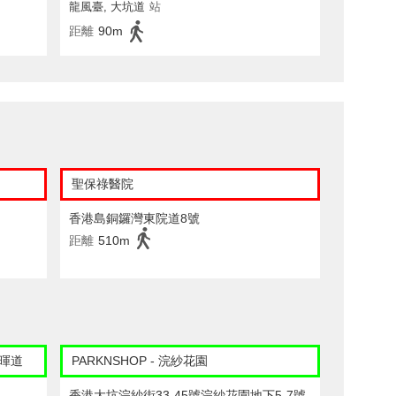
龍風臺, 大坑道
站
距離
90m
聖保祿醫院
香港島銅鑼灣東院道8號
距離
510m
春暉道
PARKNSHOP - 浣紗花園
香港大坑浣紗街33-45號浣紗花園地下5-7號