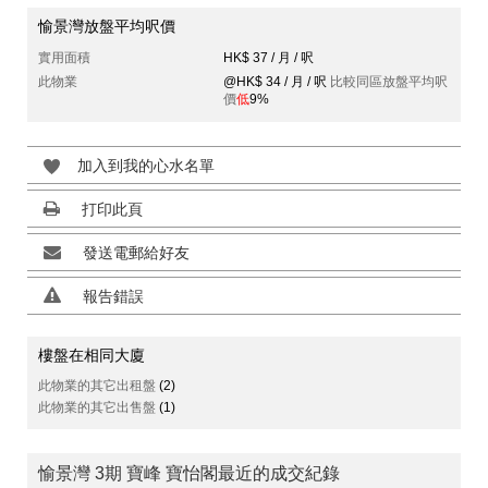
愉景灣放盤平均呎價
實用面積
HK$ 37 / 月 / 呎
此物業
@HK$ 34 / 月 / 呎
比較同區放盤平均呎
價
低
9%
加入到我的心水名單
打印此頁
發送電郵給好友
報告錯誤
樓盤在相同大廈
此物業的其它出租盤
(2)
此物業的其它出售盤
(1)
愉景灣 3期 寶峰 寶怡閣最近的成交紀錄