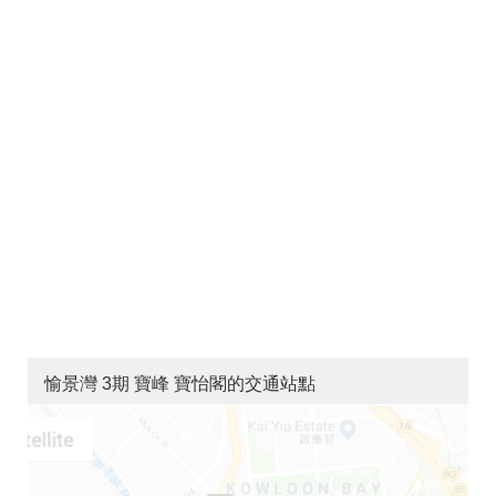
愉景灣 3期 寶峰 寶怡閣的交通站點