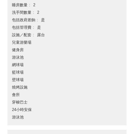
睡房數量
2
洗手間數量
2
包括政府差餉
是
包括管理費
是
設施／配套
露台
兒童游樂場
健身房
游泳池
網球場
籃球場
壁球場
燒烤設施
會所
穿梭巴士
24小時安保
游泳池