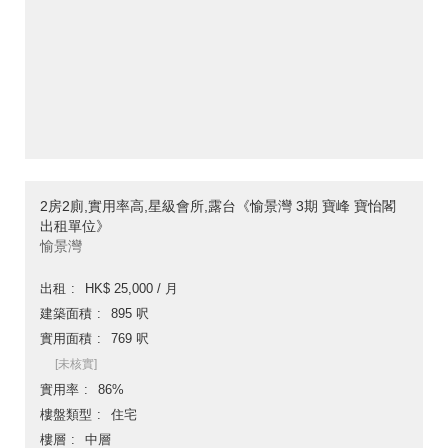
2房2廁,實用率高,星級會所,露台《愉景灣 3期 寶峰 寶怡閣
出租單位》
愉景灣
出租
HK$ 25,000 / 月
建築面積
895 呎
實用面積
769 呎
[未核實]
實用率
86%
樓盤類型
住宅
樓層
中層