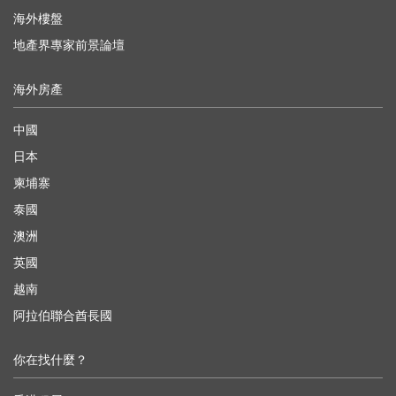
海外樓盤
地產界專家前景論壇
海外房產
中國
日本
柬埔寨
泰國
澳洲
英國
越南
阿拉伯聯合酋長國
你在找什麼？