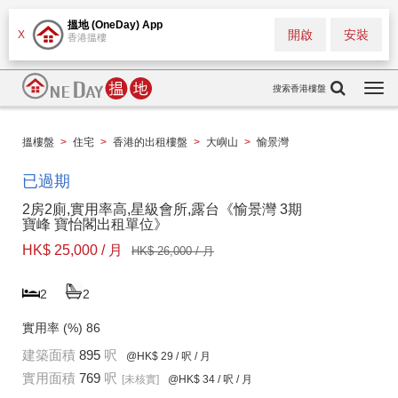
搵地 (OneDay) App
開啟
安裝
X
香港搵樓
搜索香港樓盤
Togg
navi
搵樓盤
>
住宅
>
香港的出租樓盤
>
大嶼山
>
愉景灣
已過期
2房2廁,實用率高,星級會所,露台《愉景灣 3期
寶峰 寶怡閣出租單位》
HK$ 25,000 / 月
HK$ 26,000 / 月
2
2
實用率 (%)
86
建築面積
895
呎
@HK$ 29
/ 呎 / 月
實用面積
769
呎
[未核實]
@HK$ 34
/ 呎 / 月