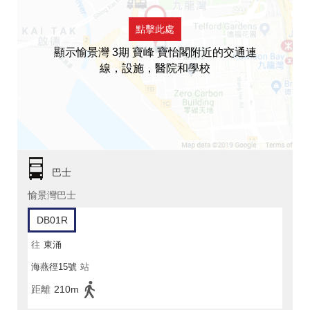
點擊此處
顯示愉景灣 3期 寶峰 寶怡閣附近的交通連
線，設施，醫院和學校
巴士
愉景灣巴士
DB01R
往
東涌
海燕徑15號
站
距離
210m