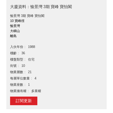
大廈資料：愉景灣 3期 寶峰 寶怡閣
愉景灣 3期 寶峰 寶怡閣
10 寶峰徑
愉景灣
大嶼山
離島
入伙年份
1988
樓齡
36
樓盤類型
住宅
街號
10
物業層數
21
每層單位數量
4
物業座數
1
物業擁有權
多業權
訂閱更新