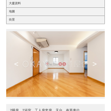
大廈資料
地圖
街景
<
>
2睡房，2浴室，工人房套房，天台，有蓋車位