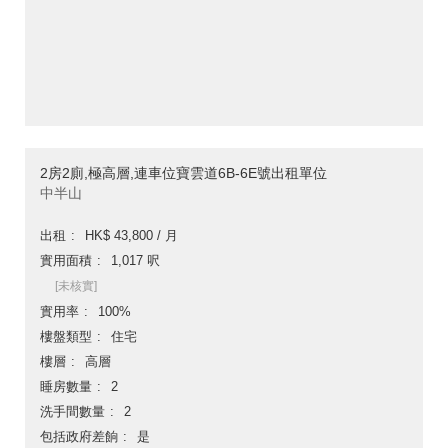
2房2廁,極高層,連車位寶雲道6B-6E號出租單位
中半山
出租
HK$ 43,800 / 月
實用面積
1,017 呎
[未核實]
實用率
100%
樓盤類型
住宅
樓層
高層
睡房數量
2
洗手間數量
2
包括政府差餉
是