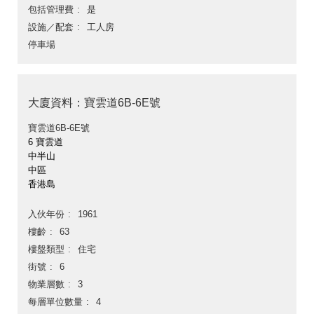
包括管理費
是
設施／配套
工人房
停車場
大廈資料：寶雲道6B-6E號
寶雲道6B-6E號
6 寶雲道
中半山
中區
香港島
入伙年份
1961
樓齡
63
樓盤類型
住宅
街號
6
物業層數
3
每層單位數量
4