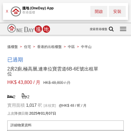
搵地 (OneDay) App
開啟
安裝
X
香港搵樓
搜索香港樓盤
Togg
navi
搵樓盤
>
住宅
>
香港的出租樓盤
>
中區
>
中半山
已過期
2房2廁,極高層,連車位寶雲道6B-6E號出租單
位
HK$ 43,800 / 月
HK$ 48,800 / 月
2
2
實用面積
1,017
呎
[未核實]
@HK$ 48
/ 呎 / 月
上次降價日期
2025年01月07日
詳細物業資料