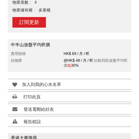
物業座數
4
物業擁有權
多業權
訂閱更新
中半山放盤平均呎價
實用面積
HK$ 69 / 月 / 呎
此物業
@HK$ 48 / 月 / 呎
比較同區放盤平均呎
價
低
30%
加入到我的心水名單
打印此頁
發送電郵給好友
報告錯誤
香港大廈搜尋