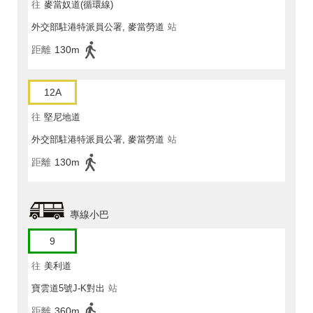
往
麥當奴道(循環線)
外交部駐港特派員公署, 麥當勞道
站
距離
130m
12A
往
堅尼地道
外交部駐港特派員公署, 麥當勞道
站
距離
130m
專線小巴
9
往
美利道
寶雲道5號J-K對出
站
距離
360m