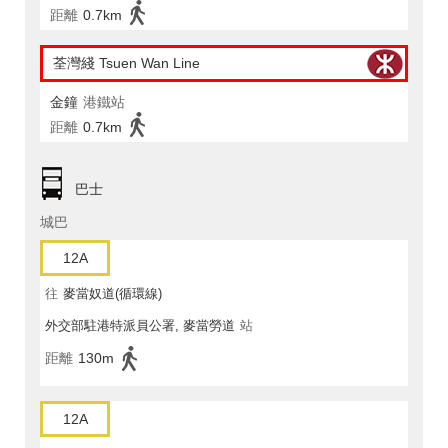
距離
0.7km
荃灣綫 Tsuen Wan Line
金鐘
港鐵站
距離
0.7km
巴士
城巴
12A
往
麥當奴道(循環線)
外交部駐港特派員公署, 麥當勞道
站
距離
130m
12A