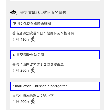
寶雲道6B-6E號附近的學校
英國文化協會國際幼稚園
香港金鐘法院道３號１樓部份及２樓部份
距離
410m
幼童樂園協會幼兒園
香港半山區波老道１２號３樓東翼
距離
250m
Small World Christian Kindergarten
香港中環波老道１０號地下
距離
200m