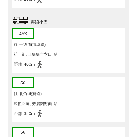
專線小巴
45S
往
干德道(循環線)
第一街, 正街街市對出
站
距離
400m
56
往
北角(馬寶道)
羅便臣道, 秀麗閣對面
站
距離
380m
56