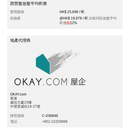
西營盤放盤平均呎價
實用面積
HK$ 25,696 / 呎
此物業
@HK$ 19,978 / 呎
比較同區放盤平均
呎價
低
22%
地產代理商
OKAY.com
香港
威信大廈15樓
中環雲咸街19-27號
牌照號碼
C-036846
電話
+852-21020888