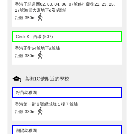
香港干諾道西82, 83, 84, 86, 87號修打蘭街21, 23, 25,
27號海景大廈地下d及h號舖
距離
350m
CircleK - 西環 (507)
香港正街64號地下a號舖
距離
380m
高街1C號附近的學校
籽苗幼稚園
香港第一街８號縉城峰１樓７號舖
距離
330m
潮陽幼稚園