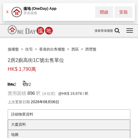
搵地 (OneDay) App
開啟
安裝
X
香港搵樓
搜索香港樓盤
Togg
navi
搵樓盤
>
住宅
>
香港的出售樓盤
>
西區
>
西營盤
2房2廁高街1C號出售單位
HK$ 1,790萬
2
2
實用面積
896
呎
[未核實]
@HK$ 19,978
/ 呎
上次更新日期
2026年08月06日
詳細物業資料
大廈資料
地圖