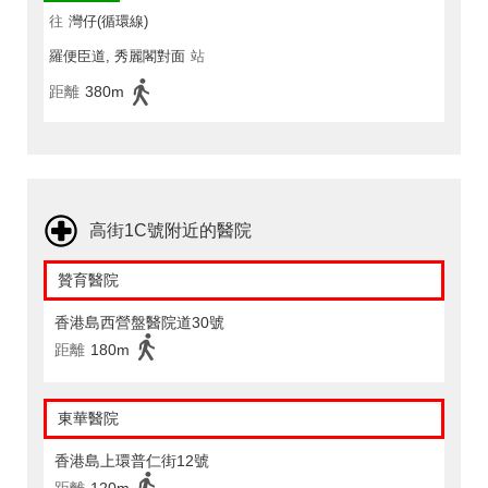
往
灣仔(循環線)
羅便臣道, 秀麗閣對面
站
距離
380m
高街1C號附近的醫院
贊育醫院
香港島西營盤醫院道30號
距離
180m
東華醫院
香港島上環普仁街12號