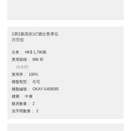
2房2廁高街1C號出售單位
西營盤
出售
HK$ 1,790萬
實用面積
896 呎
[未核實]
實用率
100%
樓盤類型
住宅
樓盤編號
OKAY-S408585
樓層
中層
睡房數量
2
洗手間數量
2