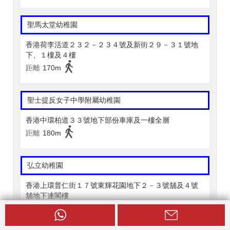
聖馬太堂幼稚園
香港荷李活道２３２－２３４號及新街２９－３１號地
下、１樓及４樓
距離
170m
聖士提反女子中學附屬幼稚園
香港中環柏道３３號地下部份車庫及一樓全層
距離
180m
弘立幼稚園
香港上環普仁街１７號東輝花園地下２－３號舖及４號
舖地下連閣樓
距離
140m