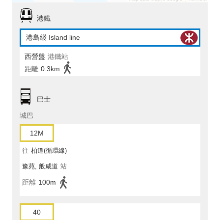
港鐵
港島綫 Island line
西營盤
港鐵站
距離
0.3km
巴士
城巴
12M
往
柏道(循環線)
豫苑, 般咸道
站
距離
100m
40