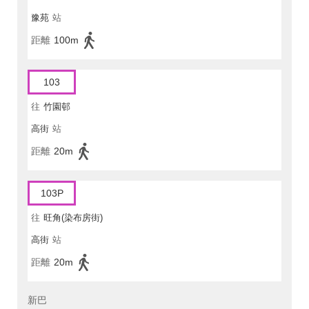
豫苑
站
距離
100m
103
往
竹園邨
高街
站
距離
20m
103P
往
旺角(染布房街)
高街
站
距離
20m
新巴