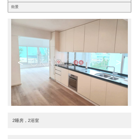
街景
<
>
2睡房，2浴室