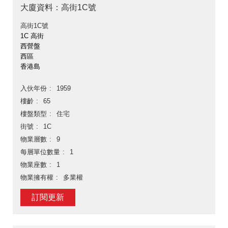
大廈資料：高街1C號
高街1C號
1C 高街
西營盤
西區
香港島
入伙年份
1959
樓齡
65
樓盤類型
住宅
街號
1C
物業層數
9
每層單位數量
1
物業座數
1
物業擁有權
多業權
訂閱更新