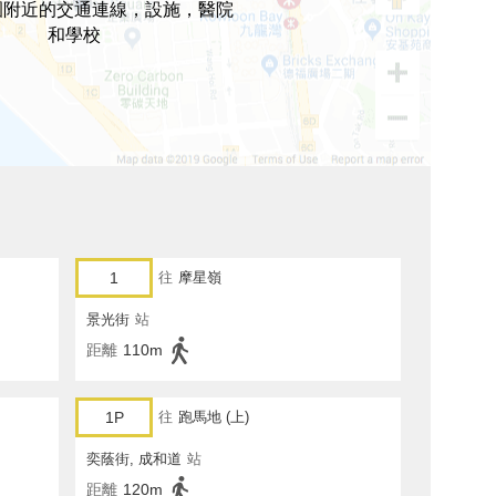
園附近的交通連線，設施，醫院
和學校
1
往
摩星嶺
景光街
站
距離
110m
1P
往
跑馬地 (上)
奕蔭街, 成和道
站
距離
120m