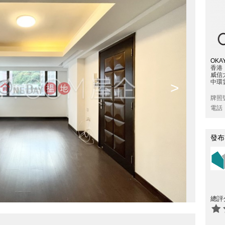
OKAY
香港
威信
中環雲
>
牌照
電話
發布
總評