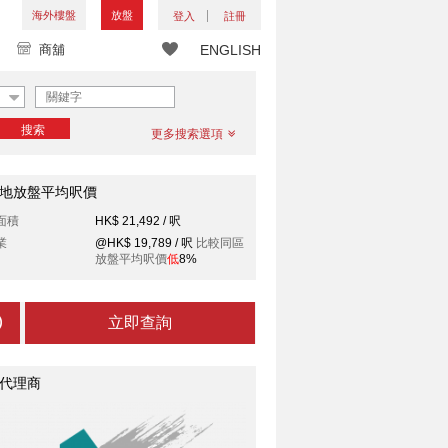
海外樓盤
放盤
登入
註冊
商舖
ENGLISH
搜索
更多搜索選項
地放盤平均呎價
面積
HK$ 21,492 / 呎
業
@HK$ 19,789 / 呎
比較同區
放盤平均呎價
低
8%
立即查詢
代理商