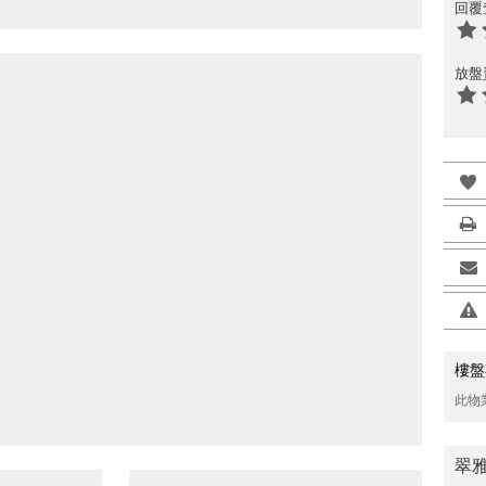
回覆
放盤
樓盤
此物
翠