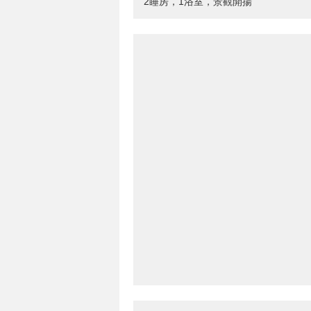
2睡房，1浴室，景觀開揚