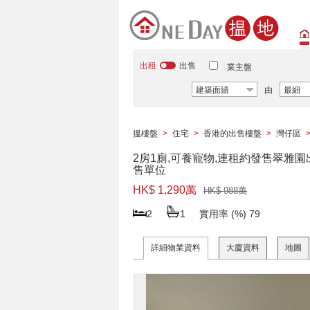
出租
出售
業主盤
建築面績
由
最細
搵樓盤
>
住宅
>
香港的出售樓盤
>
灣仔區
2房1廁,可養寵物,連租約發售翠雅園
售單位
HK$ 1,290萬
HK$ 988萬
2
1
實用率 (%)
79
詳細物業資料
大廈資料
地圖