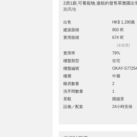
2房1廁,可養寵物,連租約發售翠雅園出
跑馬地
出售
HK$ 1,290萬
建築面積
850 呎
實用面積
674 呎
[未核實]
實用率
79%
樓盤類型
住宅
樓盤編號
OKAY-S7725
樓層
中層
睡房數量
2
洗手間數量
1
景觀
開揚景
設施／配套
24小時安保