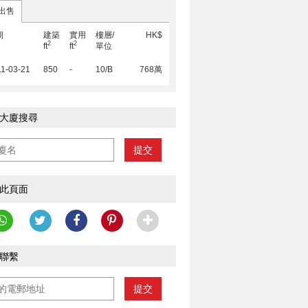
出售
期
建築
實用
樓層/
HK$
2
2
ft
ft
單位
1-03-21
850
-
10/B
768萬
大廈搜尋
提交
此頁面
聯繫
提交