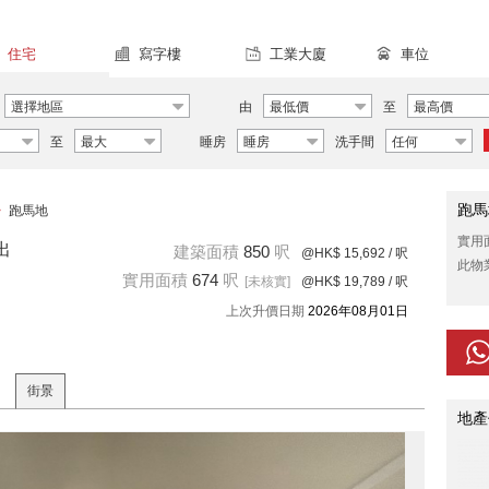
住宅
寫字樓
工業大廈
車位
選擇地區
由
最低價
至
最高價
至
最大
睡房
睡房
洗手間
任何
跑馬
>
跑馬地
實用
出
建築面積
850
呎
@HK$ 15,692
/ 呎
此物
實用面積
674
呎
[未核實]
@HK$ 19,789
/ 呎
上次升價日期
2026年08月01日
街景
地產