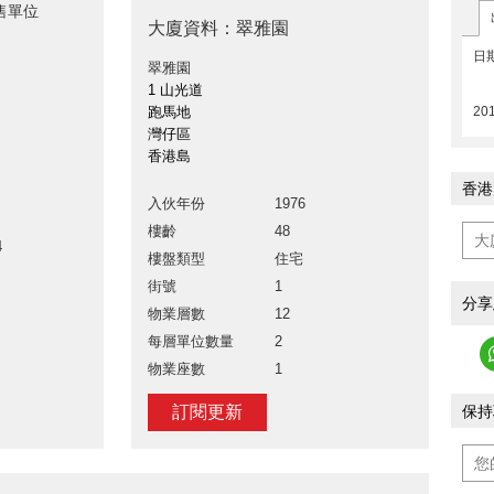
售單位
大廈資料：翠雅園
日
翠雅園
1 山光道
201
跑馬地
灣仔區
香港島
香港
入伙年份
1976
樓齡
48
4
樓盤類型
住宅
街號
1
分享
物業層數
12
每層單位數量
2
物業座數
1
保持
訂閱更新