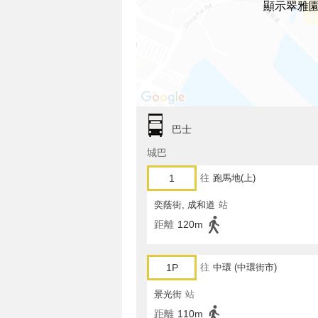
顯示翠雅
巴士
城巴
1
往
跑馬地(上)
奕蔭街, 成和道
站
距離
120m
1P
往
中環 (中環街市)
景光街
站
距離
110m