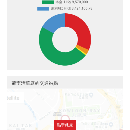
荷李活華庭的交通站點
點擊此處