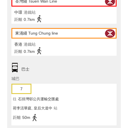
荃灣綫 Tsuen Wan Line
中環
港鐵站
距離
0.7km
東涌綫 Tung Chung line
香港
港鐵站
距離
0.7km
巴士
城巴
7
往
石排灣邨公共運輸交匯處
荷李活華庭, 皇后大道中
站
距離
50m