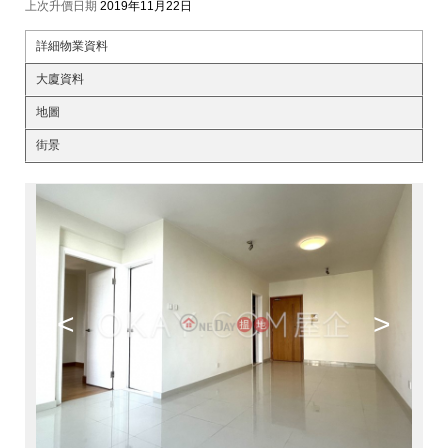
上次升價日期
2019年11月22日
詳細物業資料
大廈資料
地圖
街景
<
>