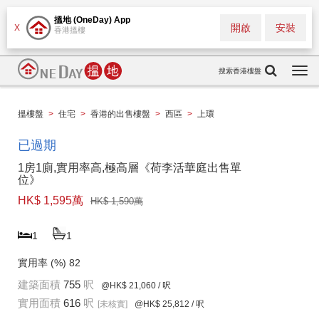
搵地 (OneDay) App
開啟
安裝
X
香港搵樓
搜索香港樓盤
Togg
navi
搵樓盤
>
住宅
>
香港的出售樓盤
>
西區
>
上環
已過期
1房1廁,實用率高,極高層《荷李活華庭出售單
位》
HK$ 1,595萬
HK$ 1,590萬
1
1
實用率 (%)
82
建築面積
755
呎
@HK$ 21,060
/ 呎
實用面積
616
呎
[未核實]
@HK$ 25,812
/ 呎