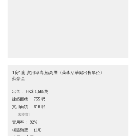
1房1廁,實用率高,極高層《荷李活華庭出售單位》
蘇豪區
出售
HK$ 1,595萬
建築面積
755 呎
實用面積
616 呎
[未核實]
實用率
82%
樓盤類型
住宅