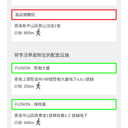
嘉諾撒醫院
香港島半山區舊山頂道1號
距離
800m
荷李活華庭附近的配套設施
FUSION - 堅都大廈
香港上環堅道80-88號堅都大廈地下a,b,c號鋪
距離
250m
FUSION - 輝煌臺
香港半山區西摩道1號輝煌臺1-2 號鋪地下
距離
440m