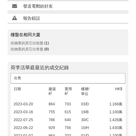
發送電郵給好友
報告錯誤
樓盤在相同大廈
此物業的其它出租盤
(1)
此物業的其它出售盤
(8)
荷李活華庭最近的成交紀錄
出售
日期
建築
實用
樓層/
HK$
2
2
ft
ft
單位
2023-03-20
864
703
03/D
1,168萬
2023-03-16
755
615
19/B
1,100萬
2022-07-25
786
640
30/C
1,428萬
2022-06-22
929
756
10/H
1,430萬
2022-01-07
864
703
01/D
1,100萬