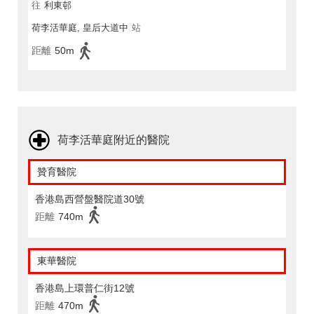
往
利東邨
荷李活華庭, 皇后大道中
站
距離
50m
荷李活華庭附近的醫院
贊育醫院
香港島西營盤醫院道30號
距離
740m
東華醫院
香港島上環普仁街12號
距離
470m