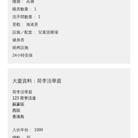
樓層
高層
睡房數量
1
洗手間數量
1
景觀
海港景
設施／配套
兒童游樂場
健身房
燒烤設施
24小時安保
大廈資料：荷李活華庭
荷李活華庭
123 荷李活道
蘇豪區
西區
香港島
入伙年份
1999
樓齡
25