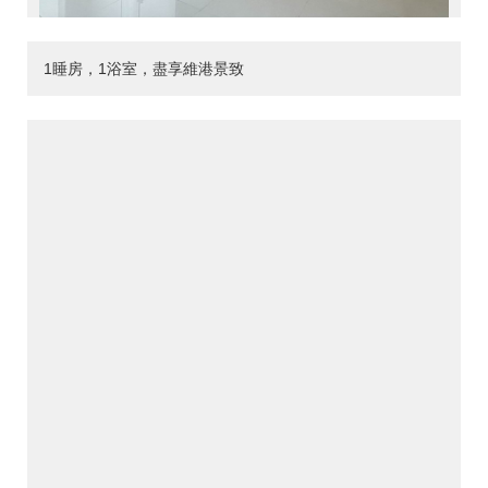
1睡房，1浴室，盡享維港景致