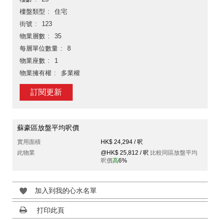
樓盤類型
住宅
街號
123
物業層數
35
每層單位數量
8
物業座數
1
物業擁有權
多業權
訂閱更新
蘇豪區放盤平均呎價
實用面積
HK$ 24,294 / 呎
此物業
@HK$ 25,812 / 呎
比較同區放盤平均
呎價
高
6%
加入到我的心水名單
打印此頁