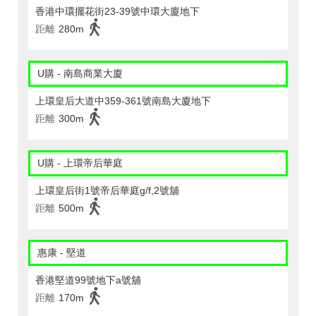
香港中環擺花街23-39號中環大廈地下
距離
280m
U購 - 南島商業大廈
上環皇后大道中359-361號南島大廈地下
距離
300m
U購 - 上環帝后華庭
上環皇后街1號帝后華庭g/f,2號舖
距離
500m
惠康 - 堅道
香港堅道99號地下a號舖
距離
170m