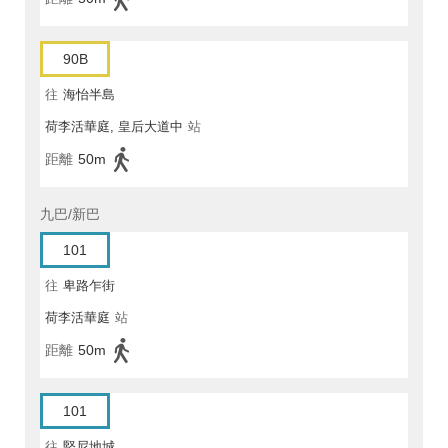
90B
往
海怡半島
荷李活華庭, 皇后大道中
站
距離
50m
九巴/新巴
101
往
卑路乍街
荷李活華庭
站
距離
50m
101
往
堅尼地城