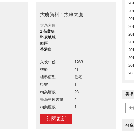
201
201
大廈資料：太康大廈
201
太康大廈
201
1 荷蘭街
201
堅尼地城
201
西區
香港島
201
201
入伙年份
1983
20
樓齡
41
20
樓盤類型
住宅
街號
1
物業層數
23
香港
每層單位數量
4
物業座數
1
訂閱更新
分享