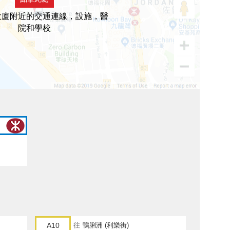
大廈附近的交通連線，設施，醫
院和學校
A10
往
鴨脷洲 (利樂街)