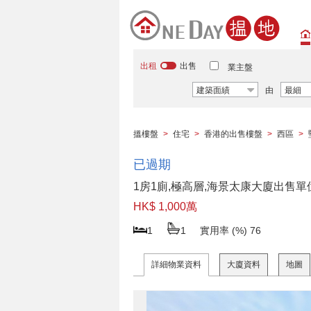
出租
出售
業主盤
建築面績
由
最細
搵樓盤
>
住宅
>
香港的出售樓盤
>
西區
>
已過期
1房1廁,極高層,海景太康大廈出售單
HK$ 1,000萬
1
1
實用率 (%)
76
詳細物業資料
大廈資料
地圖