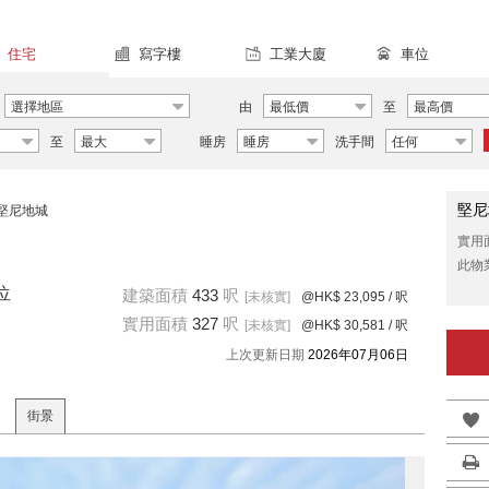
住宅
寫字樓
工業大廈
車位
選擇地區
由
最低價
至
最高價
至
最大
睡房
睡房
洗手間
任何
堅尼
堅尼地城
實用
此物
位
建築面積
433
呎
[未核實]
@HK$ 23,095
/ 呎
實用面積
327
呎
[未核實]
@HK$ 30,581
/ 呎
上次更新日期
2026年07月06日
街景