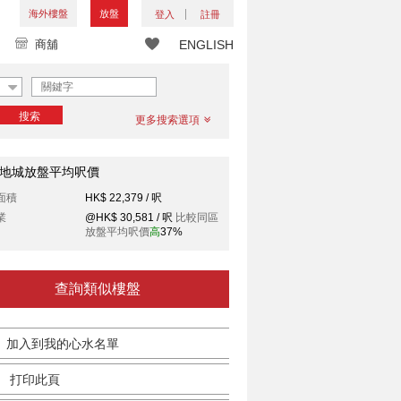
海外樓盤
放盤
登入
註冊
商舖
ENGLISH
搜索
更多搜索選項
地城放盤平均呎價
面積
HK$ 22,379 / 呎
業
@HK$ 30,581 / 呎
比較同區
放盤平均呎價
高
37%
查詢類似樓盤
加入到我的心水名單
打印此頁