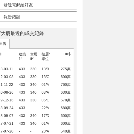
發送電郵給好友
報告錯誤
康大廈最近的成交紀錄
出售
期
建築
實用
樓層/
HK$
2
2
ft
ft
單位
3-03-11
433
330
13/B
275萬
22-03-08
433
330
13/C
600萬
1-11-22
433
340
01/A
760萬
20-08-26
433
340
03/A
630萬
19-12-16
433
330
06/C
578萬
18-09-24
433
-
22/A
680萬
18-09-07
433
340
17/D
600萬
17-07-21
433
340
01/A
600萬
17-07-20
-
-
20/A
540萬