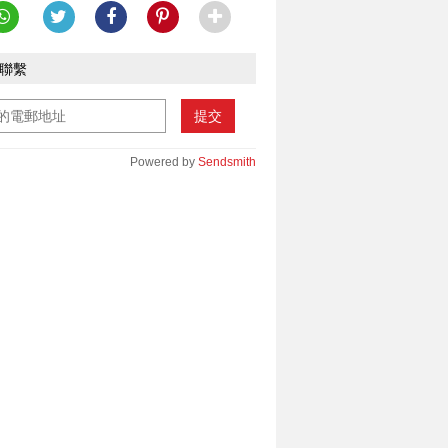
聯繫
提交
Powered by
Sendsmith