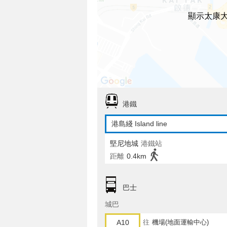
顯示太康
港鐵
港島綫 Island line
堅尼地城
港鐵站
距離
0.4km
巴士
城巴
A10
往
機場(地面運輸中心)