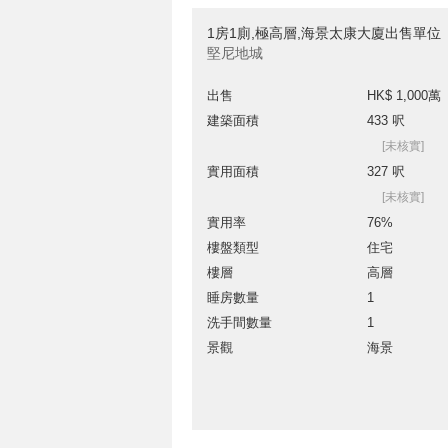
1房1廁,極高層,海景太康大廈出售單位
堅尼地城
出售
HK$ 1,000萬
建築面積
433 呎
[未核實]
實用面積
327 呎
[未核實]
實用率
76%
樓盤類型
住宅
樓層
高層
睡房數量
1
洗手間數量
1
景觀
海景