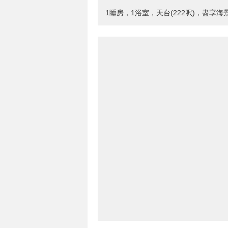
1睡房，1浴室，天台(222呎)，盡享海