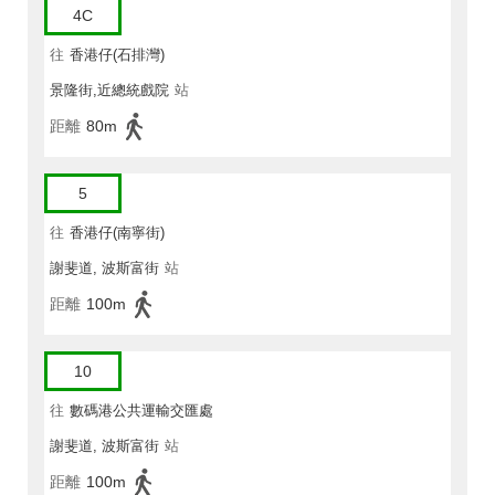
4C
往
香港仔(石排灣)
景隆街,近總統戲院
站
距離
80m
5
往
香港仔(南寧街)
謝斐道, 波斯富街
站
距離
100m
10
往
數碼港公共運輸交匯處
謝斐道, 波斯富街
站
距離
100m