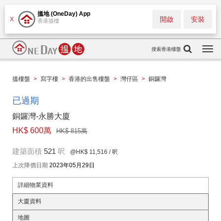
搵地 (OneDay) App
開啟
安裝
X
香港搵樓
搜索香港樓盤
Togg
navi
搵樓盤
>
寫字樓
>
香港的出售樓盤
>
灣仔區
>
銅鑼灣
已過期
銅鑼灣-永勝大廈
HK$ 600萬
HK$ 815萬
建築面積
521
呎
@HK$ 11,516
/ 呎
上次降價日期
2023年05月29日
詳細物業資料
大廈資料
地圖