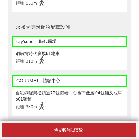
距離
550m
永勝大廈附近的配套設施
city'super - 時代廣場
銅鑼灣時代廣場b1地庫
距離
310m
GOURMET - 禮頓中心
香港銅鑼灣禮頓道77號禮頓中心地下低層l04號鋪及地庫
b01號鋪
距離
350m
Jasons - 希慎廣場
查詢類似樓盤
銅鑼灣軒尼詩道500號希慎廣場b2f