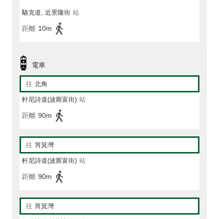
駱克道, 近景隆街
站
距離
10m
電車
往
北角
軒尼詩道(波斯富街)
站
距離
90m
往
筲箕灣
軒尼詩道(波斯富街)
站
距離
90m
往
筲箕灣