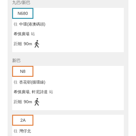
九巴/新巴
N680
往
中環(港澳碼頭)
希慎廣場
站
距離
90m
新巴
N8
往
杏花邨(循環線)
希慎廣場, 軒尼詩道
站
距離
90m
2A
往
灣仔北