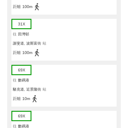
距離
100m
31X
往
田灣邨
謝斐道, 波斯富街
站
距離
100m
69X
往
數碼港
駱克道, 近景隆街
站
距離
10m
69X
往
數碼港