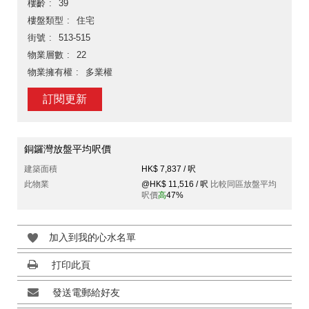
樓齡
39
樓盤類型
住宅
街號
513-515
物業層數
22
物業擁有權
多業權
訂閱更新
銅鑼灣放盤平均呎價
建築面積
HK$ 7,837 / 呎
此物業
@HK$ 11,516 / 呎
比較同區放盤平均
呎價
高
47%
加入到我的心水名單
打印此頁
發送電郵給好友