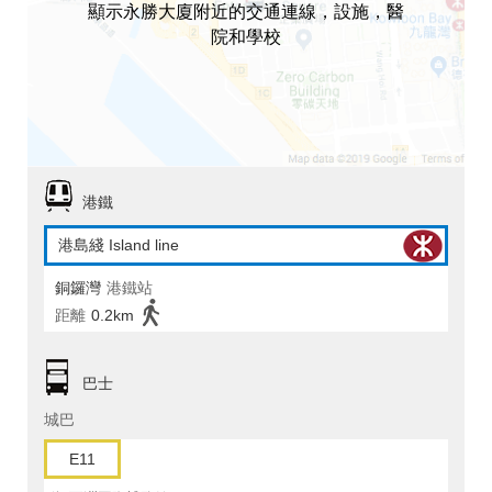
顯示永勝大廈附近的交通連線，設施，醫
院和學校
港鐵
港島綫 Island line
銅鑼灣
港鐵站
距離
0.2km
巴士
城巴
E11