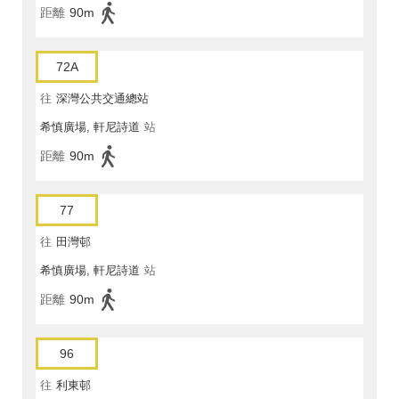
距離
90m
72A
往
深灣公共交通總站
希慎廣場, 軒尼詩道
站
距離
90m
77
往
田灣邨
希慎廣場, 軒尼詩道
站
距離
90m
96
往
利東邨