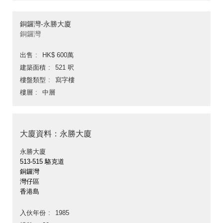
銅鑼灣-永勝大廈
銅鑼灣
出售
HK$ 600萬
建築面積
521 呎
樓盤類型
寫字樓
樓層
中層
大廈資料：永勝大廈
永勝大廈
513-515 駱克道
銅鑼灣
灣仔區
香港島
入伙年份
1985