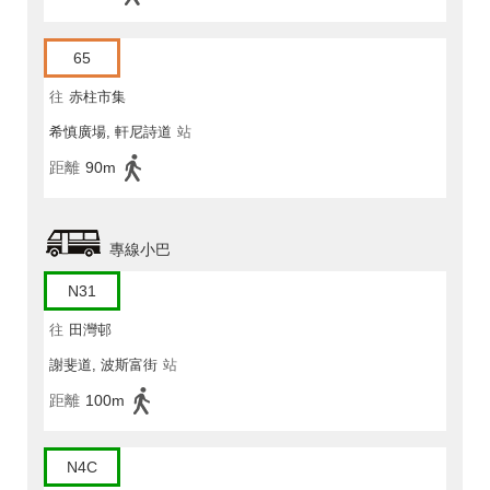
65
往
赤柱市集
希慎廣場, 軒尼詩道
站
距離
90m
專線小巴
N31
往
田灣邨
謝斐道, 波斯富街
站
距離
100m
N4C