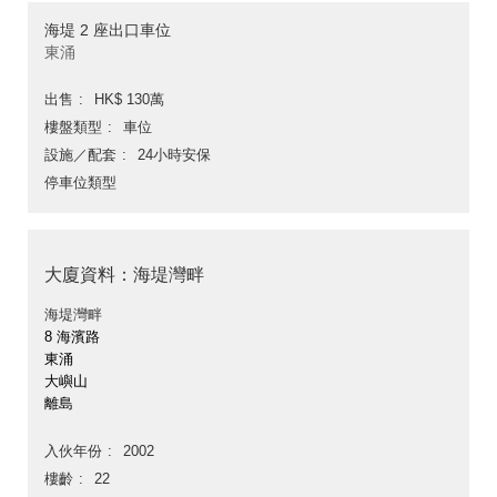
海堤 2 座出口車位
東涌
出售
HK$ 130萬
樓盤類型
車位
設施／配套
24小時安保
停車位類型
大廈資料：海堤灣畔
海堤灣畔
8 海濱路
東涌
大嶼山
離島
入伙年份
2002
樓齡
22