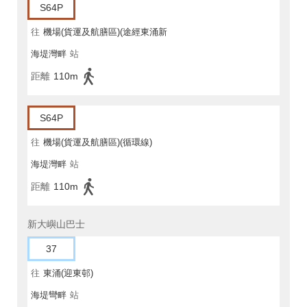
S64P
往
機場(貨運及航膳區)(途經東涌新
海堤灣畔
站
發展碼頭)(循環線)
距離
110m
S64P
往
機場(貨運及航膳區)(循環線)
海堤灣畔
站
距離
110m
新大嶼山巴士
37
往
東涌(迎東邨)
海堤彎畔
站