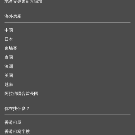
地產界專家前景論壇
海外房產
中國
日本
柬埔寨
泰國
澳洲
英國
越南
阿拉伯聯合酋長國
你在找什麼？
香港租屋
香港租寫字樓