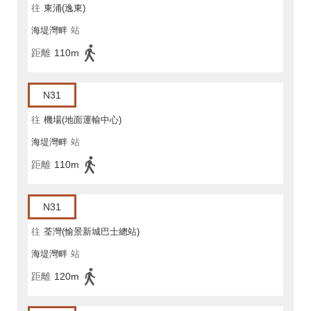
往
東涌(逸東)
海堤灣畔
站
距離
110m
N31
往
機場(地面運輸中心)
海堤灣畔
站
距離
110m
N31
往
荃灣(愉景新城巴士總站)
海堤灣畔
站
距離
120m