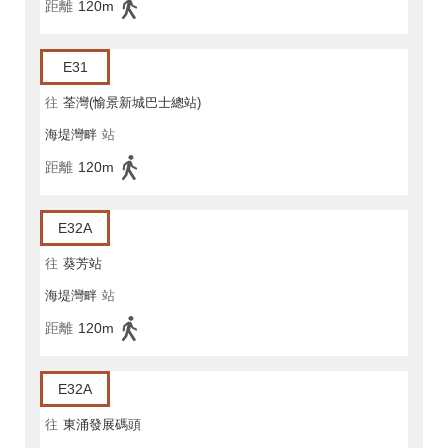
距離
120m
E31
往
荃灣(愉景新城巴士總站)
海堤灣畔
站
距離
120m
E32A
往
葵芳站
海堤灣畔
站
距離
120m
E32A
往
東涌發展碼頭