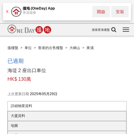
搵地 (OneDay) App
開啟
安裝
X
香港搵樓
搜索香港樓盤
Togg
navi
搵樓盤
>
車位
>
香港的出售樓盤
>
大嶼山
>
東涌
已過期
海堤 2 座出口車位
HK$ 130萬
上次更新日期
2025年05月29日
詳細物業資料
大廈資料
地圖