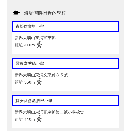
海堤灣畔附近的學校
青松侯寶垣小學
新界大嶼山東涌富東邨
距離
410m
靈糧堂秀德小學
新界大嶼山東涌文東路３５號
距離
360m
寶安商會溫浩根小學
新界大嶼山東涌富東邨第二號小學校舍
距離
440m