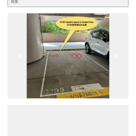
街景
<
>