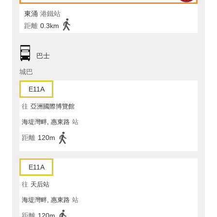
東涌
港鐵站
距離
0.3km
巴士
城巴
E11A
往
亞洲國際博覽館
海堤灣畔, 惠東路
站
距離
120m
E11A
往
天后站
海堤灣畔, 惠東路
站
距離
120m