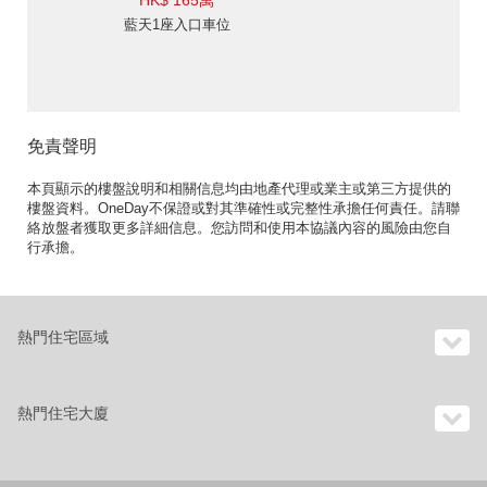
HK$ 165萬
藍天1座入口車位
免責聲明
本頁顯示的樓盤說明和相關信息均由地產代理或業主或第三方提供的
樓盤資料。OneDay不保證或對其準確性或完整性承擔任何責任。請聯
絡放盤者獲取更多詳細信息。您訪問和使用本協議內容的風險由您自
行承擔。
熱門住宅區域
熱門住宅大廈