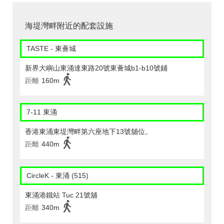
海堤灣畔附近的配套設施
TASTE - 東薈城
新界大嶼山東涌達東路20號東薈城b1-b10號鋪
距離
160m
7-11 東涌
香港東涌東堤灣畔第六座地下13號舖位。
距離
440m
CircleK - 東涌 (515)
東涌港鐵站 Tuc 21號舖
距離
340m