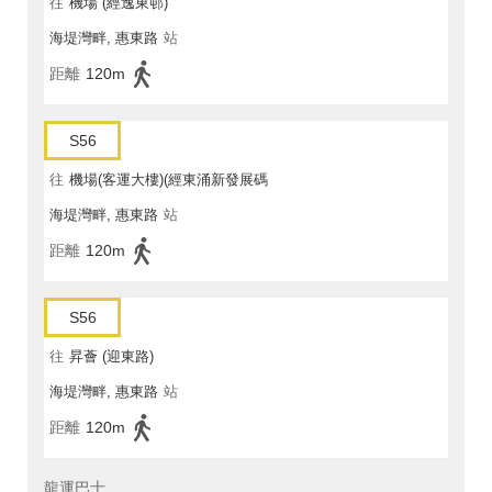
往
機場 (經逸東邨)
海堤灣畔, 惠東路
站
距離
120m
S56
往
機場(客運大樓)(經東涌新發展碼
海堤灣畔, 惠東路
站
頭)(循環線)
距離
120m
S56
往
昇薈 (迎東路)
海堤灣畔, 惠東路
站
距離
120m
龍運巴士