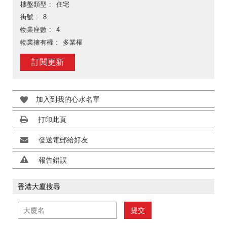
樓盤類型
住宅
街號
8
物業座數
4
物業擁有權
多業權
訂閱更新
加入到我的心水名單
打印此頁
發送電郵給好友
報告錯誤
香港大廈搜尋
提交