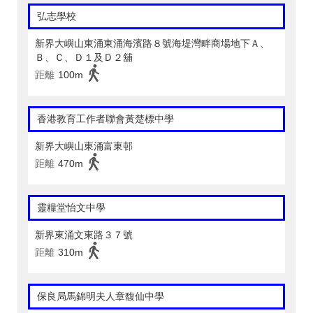
弘志學校
新界大嶼山東涌東涌海濱路８號海堤灣畔商場地下Ａ、
Ｂ、Ｃ、Ｄ１及Ｄ２舖
距離
100m
香港教育工作者聯會黃楚標中學
新界大嶼山東涌富東邨
距離
470m
靈糧堂怡文中學
新界東涌文東路３７號
距離
310m
保良局馬錦明夫人章馥仙中學