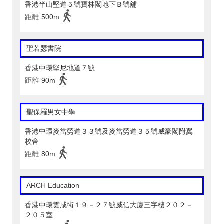
香港半山堅道５號寶林閣地下Ｂ號舖
距離
500m
聖若瑟書院
香港中環堅尼地道７號
距離
90m
聖保羅男女中學
香港中環麥當勞道３３號及麥當勞道３５號威豪閣附翼
校舍
距離
80m
ARCH Education
香港中環雲咸街１９－２７號威信大廈三字樓２０２－
２０５室