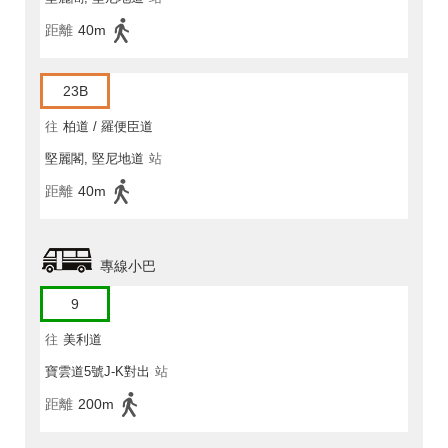
距離
40m
23B
往
柏道 / 羅便臣道
堅麗閣, 堅尼地道
站
距離
40m
專線小巴
9
往
美利道
寶雲道5號J-K對出
站
距離
200m