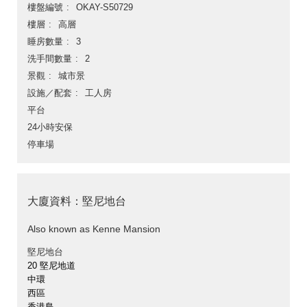
樓盤編號
OKAY-S50729
樓層
高層
睡房數量
3
洗手間數量
2
景觀
城市景
設施／配套
工人房
平台
24小時安保
停車場
大廈資料：堅尼地台
Also known as Kenne Mansion
堅尼地台
20 堅尼地道
中環
西區
香港島