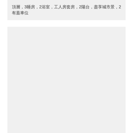
頂層，3睡房，2浴室，工人房套房，2陽台，盡享城市景，2
有蓋車位