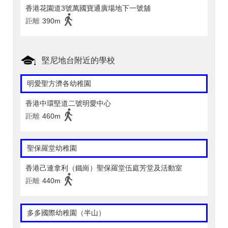
香港花園道3號萬國寶通廣場地下一號舖
距離
390m
堅尼地台附近的學校
明愛聖方濟各幼稚園
香港中環堅道二號明愛中心
距離
460m
聖保羅堂幼稚園
香港己連拿利（鐵崗）聖保羅堂伍庭芳堂及活動室
距離
440m
多多國際幼稚園（半山）