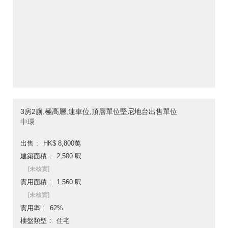
3房2廁,極高層,連車位,頂層單位堅尼地台出售單位
中環
出售
HK$ 8,800萬
建築面積
2,500 呎
[未核實]
實用面積
1,560 呎
[未核實]
實用率
62%
樓盤類型
住宅