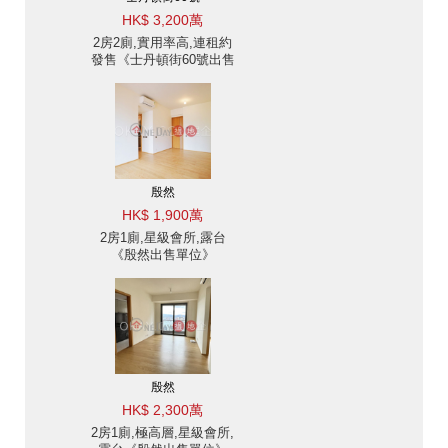
HK$ 3,200萬
2房2廁,實用率高,連租約
發售《士丹頓街60號出售
單位》
殷然
HK$ 1,900萬
2房1廁,星級會所,露台
《殷然出售單位》
殷然
HK$ 2,300萬
2房1廁,極高層,星級會所,