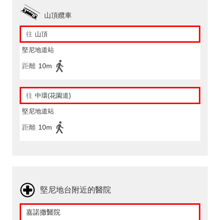
山頂纜車
往
山頂
堅尼地道站
距離
10m
往
中環(花園道)
堅尼地道站
距離
10m
堅尼地台附近的醫院
嘉諾撒醫院