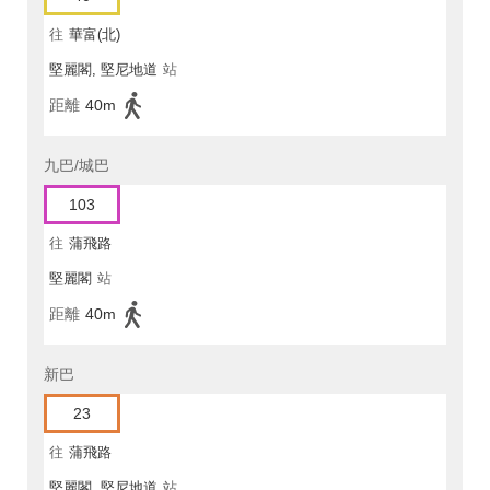
往
華富(北)
堅麗閣, 堅尼地道
站
距離
40m
九巴/城巴
103
往
蒲飛路
堅麗閣
站
距離
40m
新巴
23
往
蒲飛路
堅麗閣, 堅尼地道
站