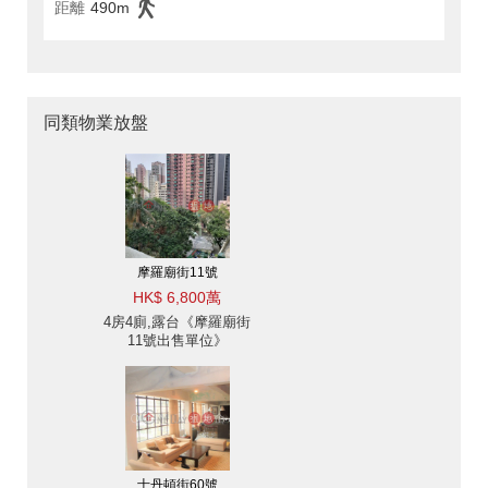
距離
490m
同類物業放盤
摩羅廟街11號
HK$ 6,800萬
4房4廁,露台《摩羅廟街
11號出售單位》
士丹頓街60號