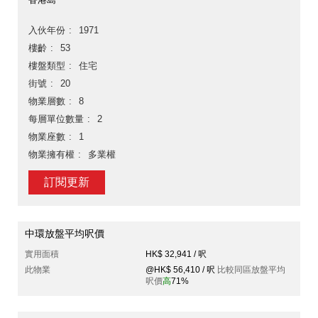
入伙年份
1971
樓齡
53
樓盤類型
住宅
街號
20
物業層數
8
每層單位數量
2
物業座數
1
物業擁有權
多業權
訂閱更新
中環放盤平均呎價
實用面積
HK$ 32,941 / 呎
此物業
@HK$ 56,410 / 呎
比較同區放盤平均
呎價
高
71%