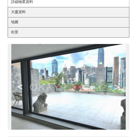
詳細物業資料
大廈資料
地圖
街景
<
>