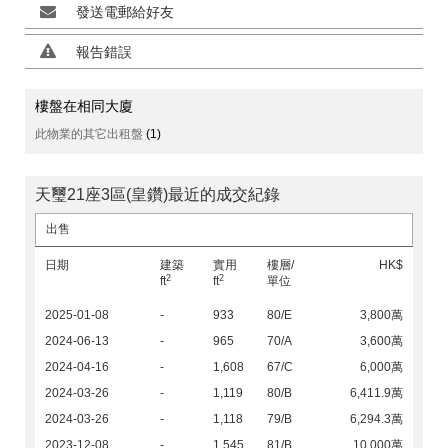
發送電郵給好友
報告錯誤
樓盤在相同大廈
此物業的其它出租盤
(1)
天璽21座3區(皇鑽)最近的成交紀錄
出售
日期
建築
實用
樓層/
HK$
2
2
ft
ft
單位
2025-01-08
-
933
80/E
3,800萬
2024-06-13
-
965
70/A
3,600萬
2024-04-16
-
1,608
67/C
6,000萬
2024-03-26
-
1,119
80/B
6,411.9萬
2024-03-26
-
1,118
79/B
6,294.3萬
2023-12-08
-
1,545
81/B
10,000萬