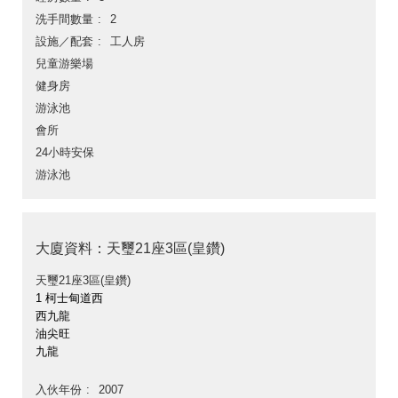
洗手間數量
2
設施／配套
工人房
兒童游樂場
健身房
游泳池
會所
24小時安保
游泳池
大廈資料：天璽21座3區(皇鑽)
天璽21座3區(皇鑽)
1 柯士甸道西
西九龍
油尖旺
九龍
入伙年份
2007