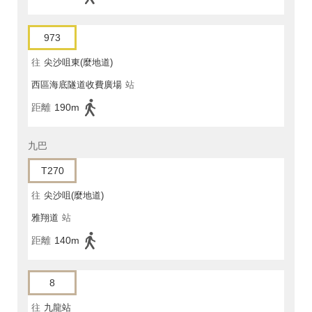
973
往
尖沙咀東(麼地道)
西區海底隧道收費廣場
站
距離
190m
九巴
T270
往
尖沙咀(麼地道)
雅翔道
站
距離
140m
8
往
九龍站