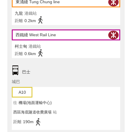
東涌綫 Tung Chung line
九龍
港鐵站
距離
0.2km
西鐵綫 West Rail Line
柯士甸
港鐵站
距離
0.6km
巴士
城巴
A10
往
機場(地面運輸中心)
西區海底隧道收費廣場
站
距離
190m