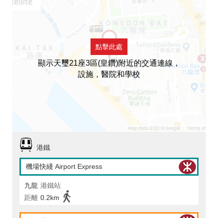
點擊此處
顯示天璽21座3區(皇鑽)附近的交通連線，
設施，醫院和學校
港鐵
機場快綫 Airport Express
九龍
港鐵站
距離
0.2km