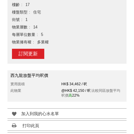
樓齡
17
樓盤類型
住宅
街號
1
物業層數
14
每層單位數量
5
物業擁有權
多業權
訂閱更新
西九龍放盤平均呎價
實用面積
HK$ 34,462 / 呎
此物業
@HK$ 42,150 / 呎
比較同區放盤平均
呎價
高
22%
加入到我的心水名單
打印此頁