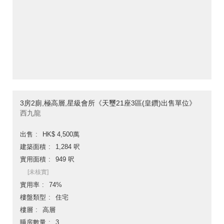
3房2廁,極高層,星級會所《天璽21座3區(皇鑽)出售單位》
西九龍
出售
HK$ 4,500萬
建築面積
1,284 呎
實用面積
949 呎
[未核實]
實用率
74%
樓盤類型
住宅
樓層
高層
睡房數量
3