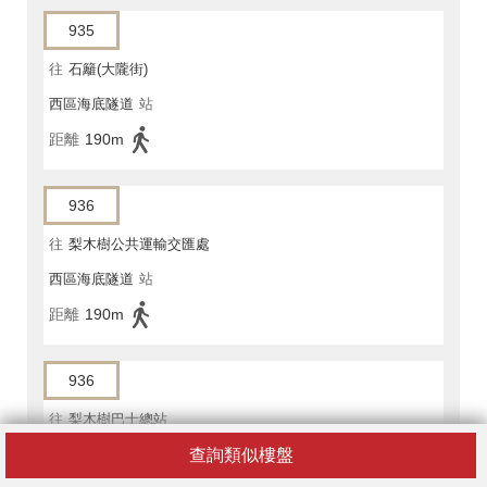
935
往
石籬(大隴街)
西區海底隧道
站
距離
190m
936
往
梨木樹公共運輸交匯處
西區海底隧道
站
距離
190m
936
往
梨木樹巴士總站
查詢類似樓盤
西區海底隧道
站