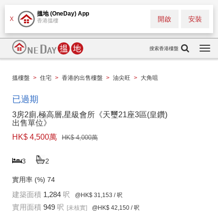
搵地 (OneDay) App
開啟
安裝
X
香港搵樓
搜索香港樓盤
Togg
navi
搵樓盤
>
住宅
>
香港的出售樓盤
>
油尖旺
>
大角咀
已過期
3房2廁,極高層,星級會所《天璽21座3區(皇鑽)
出售單位》
HK$ 4,500萬
HK$ 4,000萬
3
2
實用率 (%)
74
建築面積
1,284
呎
@HK$ 31,153
/ 呎
實用面積
949
呎
[未核實]
@HK$ 42,150
/ 呎