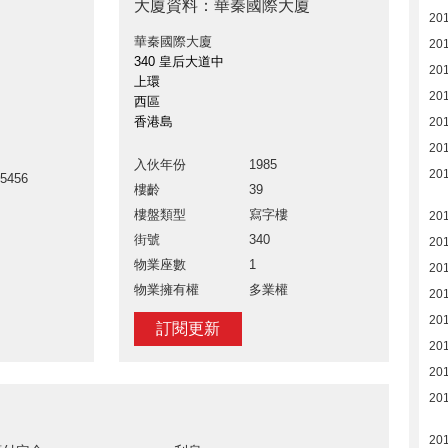
大廈資料：華秦國際大廈
20
華秦國際大廈
20
340 皇后大道中
20
上環
20
西區
香港島
20
20
入伙年份
1985
20
25456
樓齡
39
樓盤類型
寫字樓
20
街號
340
20
物業座數
1
20
物業擁有權
多業權
20
20
訂閱更新
20
20
20
20