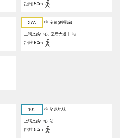
距離
50m
37A
往
金鐘(循環線)
上環文娛中心, 皇后大道中
站
距離
50m
101
往
堅尼地城
上環文娛中心
站
距離
50m