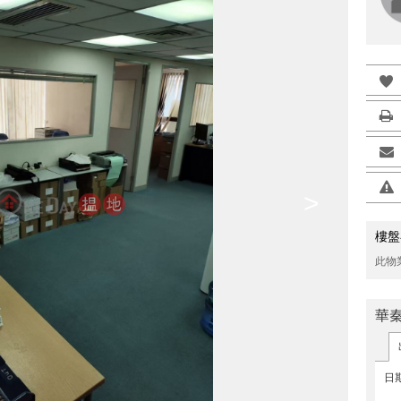
>
樓盤
此物
華
日