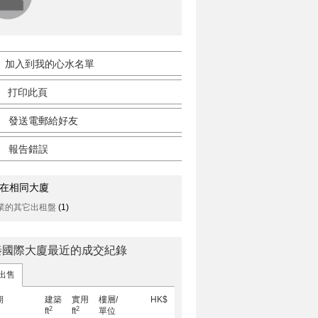
加入到我的心水名單
打印此頁
發送電郵給好友
報告錯誤
在相同大廈
業的其它出租盤
(1)
秦國際大廈最近的成交紀錄
出售
期
建築
實用
樓層/
HK$
2
2
ft
ft
單位