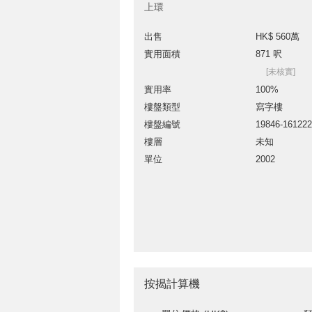
上環
出售
HK$ 560萬
實用面積
871 呎
[未核實]
實用率
100%
樓盤類型
寫字樓
樓盤編號
19846-16122
樓層
未知
單位
2002
按揭計算機