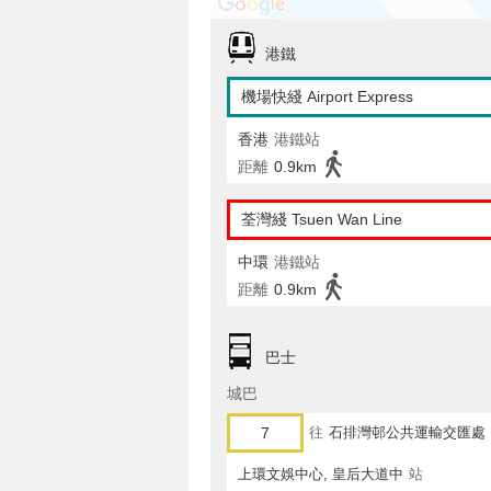
港鐵
機場快綫 Airport Express
香港
港鐵站
距離
0.9km
荃灣綫 Tsuen Wan Line
中環
港鐵站
距離
0.9km
巴士
城巴
7
往
石排灣邨公共運輸交匯處
上環文娛中心, 皇后大道中
站