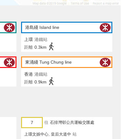
港島綫 Island line
上環
港鐵站
距離
0.3km
東涌綫 Tung Chung line
香港
港鐵站
距離
0.9km
7
往
石排灣邨公共運輸交匯處
上環文娛中心, 皇后大道中
站