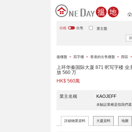
出租
出售
業主盤
搵樓盤
>
寫字樓
>
香港的出售樓盤
>
西區
上环华秦国际大厦 871 呎写字楼 业
放 560 万
HK$ 560萬
業主名稱
KAOJEFF
未驗証業權是指我們還
詳細物業資料
大廈資料
地圖