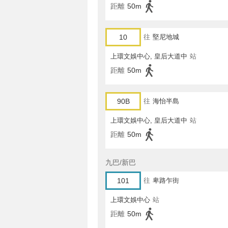
距離
50m
10
往
堅尼地城
上環文娛中心, 皇后大道中
站
距離
50m
90B
往
海怡半島
上環文娛中心, 皇后大道中
站
距離
50m
九巴/新巴
101
往
卑路乍街
上環文娛中心
站
距離
50m