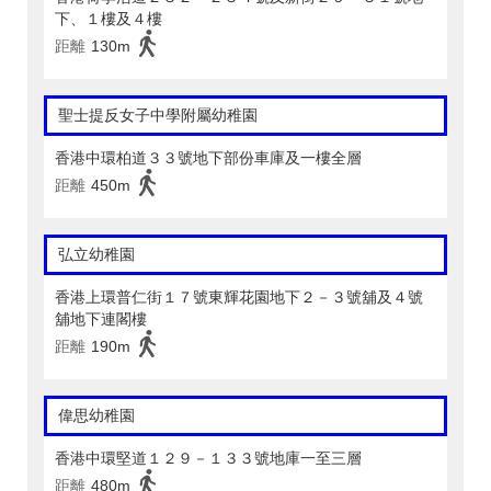
下、１樓及４樓
距離
130m
聖士提反女子中學附屬幼稚園
香港中環柏道３３號地下部份車庫及一樓全層
距離
450m
弘立幼稚園
香港上環普仁街１７號東輝花園地下２－３號舖及４號
舖地下連閣樓
距離
190m
偉思幼稚園
香港中環堅道１２９－１３３號地庫一至三層
距離
480m