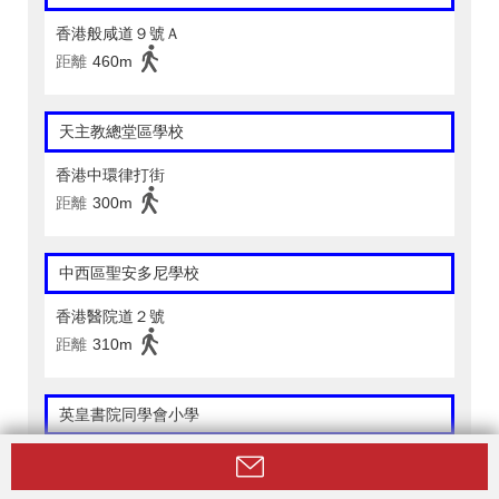
香港般咸道９號Ａ
距離
460m
天主教總堂區學校
香港中環律打街
距離
300m
中西區聖安多尼學校
香港醫院道２號
距離
310m
英皇書院同學會小學
香港必列者士街５８號
距離
430m