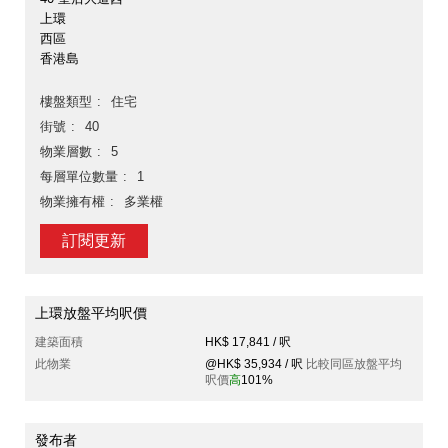
上環
西區
香港島
樓盤類型
住宅
街號
40
物業層數
5
每層單位數量
1
物業擁有權
多業權
訂閱更新
上環放盤平均呎價
建築面積
HK$ 17,841 / 呎
此物業
@HK$ 35,934 / 呎
比較同區放盤平均
呎價
高
101%
發布者