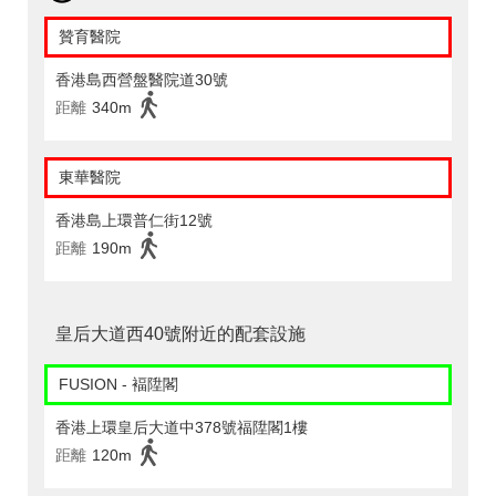
贊育醫院
香港島西營盤醫院道30號
距離
340m
東華醫院
香港島上環普仁街12號
距離
190m
皇后大道西40號附近的配套設施
FUSION - 褔陞閣
香港上環皇后大道中378號福陞閣1樓
距離
120m