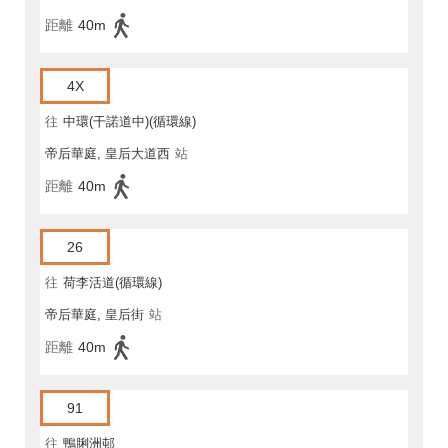
距離
40m
4X
往
中環(干諾道中)(循環線)
帝后華庭, 皇后大道西
站
距離
40m
26
往
荷李活道(循環線)
帝后華庭, 皇后街
站
距離
40m
91
往
鴨脷洲邨