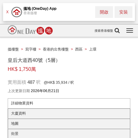
搵地 (OneDay) App
開啟
安裝
X
香港搵樓
搜索香港樓盤
Togg
navi
搵樓盤
>
寫字樓
>
香港的出售樓盤
>
西區
>
上環
皇后大道西40號（5層）
HK$ 1,750萬
實用面積
487
呎
@HK$ 35,934
/ 呎
上次更新日期
2026年06月21日
詳細物業資料
大廈資料
地圖
街景