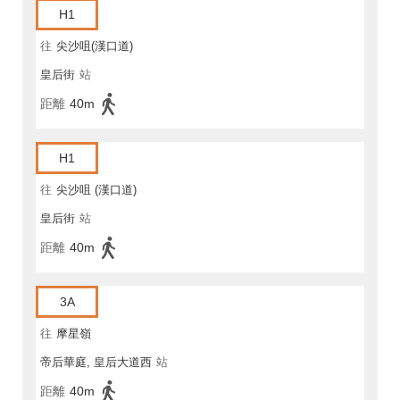
H1
往
尖沙咀(漢口道)
皇后街
站
距離
40m
H1
往
尖沙咀 (漢口道)
皇后街
站
距離
40m
3A
往
摩星嶺
帝后華庭, 皇后大道西
站
距離
40m