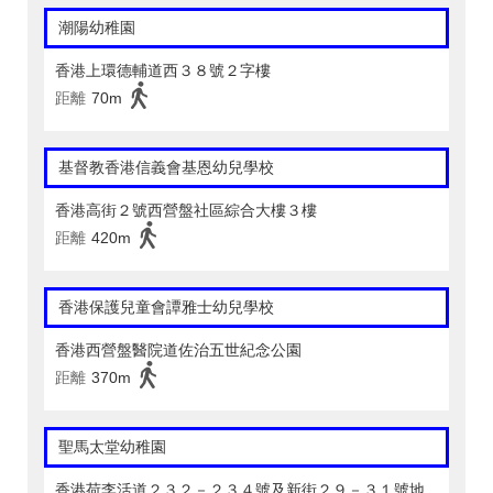
潮陽幼稚園
香港上環德輔道西３８號２字樓
距離
70m
基督教香港信義會基恩幼兒學校
香港高街２號西營盤社區綜合大樓３樓
距離
420m
香港保護兒童會譚雅士幼兒學校
香港西營盤醫院道佐治五世紀念公園
距離
370m
聖馬太堂幼稚園
香港荷李活道２３２－２３４號及新街２９－３１號地