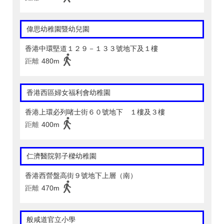
偉思幼稚園暨幼兒園
香港中環堅道１２９－１３３號地下及１樓
距離
480m
香港西區婦女福利會幼稚園
香港上環必列啫士街６０號地下 １樓及３樓
距離
400m
仁濟醫院郭子樑幼稚園
香港西營盤高街９號地下上層（南）
距離
470m
般咸道官立小學