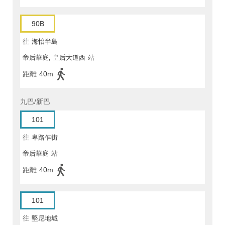
90B
往
海怡半島
帝后華庭, 皇后大道西
站
距離
40m
九巴/新巴
101
往
卑路乍街
帝后華庭
站
距離
40m
101
往
堅尼地城