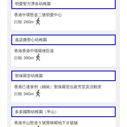
明愛聖方濟各幼稚園
香港中環堅道二號明愛中心
距離
260m
嘉諾撒聖心幼稚園
香港香港中環羅便臣道
距離
390m
聖保羅堂幼稚園
香港己連拿利（鐵崗）聖保羅堂伍庭芳堂及活動室
距離
340m
多多國際幼稚園（半山）
香港半山堅道５號寶林閣地下Ｂ號舖