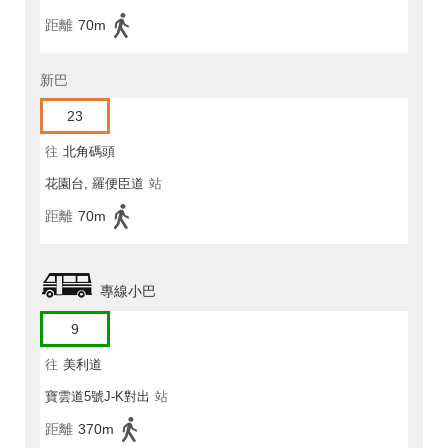
距離
70m
新巴
23
往
北角碼頭
花園台, 羅便臣道
站
距離
70m
專線小巴
9
往
美利道
寶雲道5號J-K對出
站
距離
370m