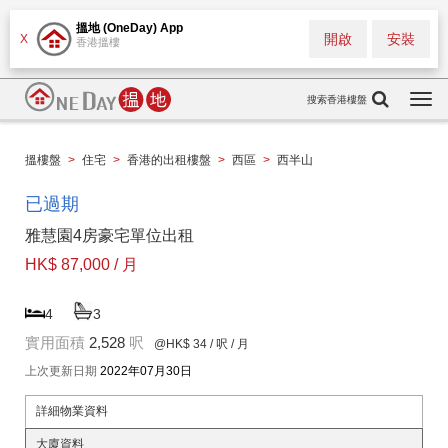
搵地 (OneDay) App
開啟
安裝
X
香港搵樓
搜索香港樓盤
Togg
navi
搵樓盤
>
住宅
>
香港的出租樓盤
>
西區
>
西半山
已過期
雅慧園4房豪宅單位出租
HK$ 87,000 / 月
4
3
實用面積
2,528
呎
@HK$ 34
/ 呎 / 月
上次更新日期
2022年07月30日
詳細物業資料
大廈資料