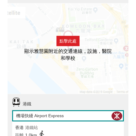
點擊此處
顯示雅慧園附近的交通連線，設施，醫院
和學校
港鐵
機場快綫 Airport Express
香港
港鐵站
距離
1.0km