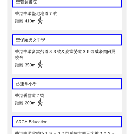
聖若瑟書院
香港中環堅尼地道７號
距離
410m
聖保羅男女中學
香港中環麥當勞道３３號及麥當勞道３５號威豪閣附翼
校舍
距離
350m
己連拿小學
香港香雪道７號
距離
200m
ARCH Education
香港中環雲咸街１９－２７號威信大廈三字樓２０２－