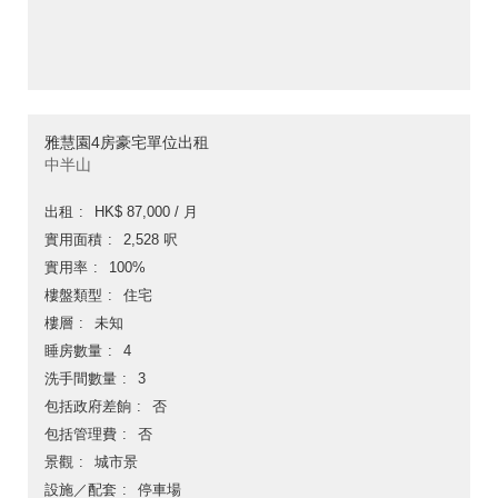
雅慧園4房豪宅單位出租
中半山
出租
HK$ 87,000 / 月
實用面積
2,528 呎
實用率
100%
樓盤類型
住宅
樓層
未知
睡房數量
4
洗手間數量
3
包括政府差餉
否
包括管理費
否
景觀
城市景
設施／配套
停車場