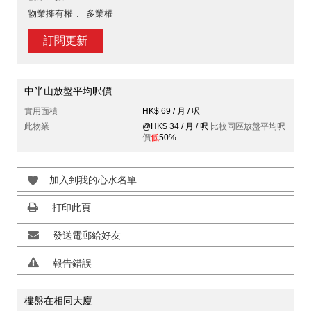
物業擁有權
多業權
訂閱更新
中半山放盤平均呎價
實用面積
HK$ 69 / 月 / 呎
此物業
@HK$ 34 / 月 / 呎
比較同區放盤平均呎
價
低
50%
加入到我的心水名單
打印此頁
發送電郵給好友
報告錯誤
樓盤在相同大廈