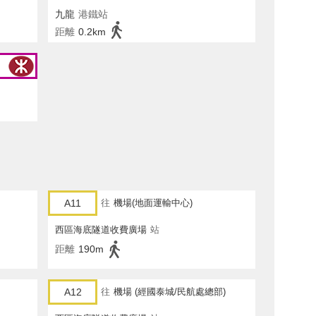
九龍
港鐵站
距離
0.2km
A11
往
機場(地面運輸中心)
西區海底隧道收費廣場
站
距離
190m
A12
往
機場 (經國泰城/民航處總部)