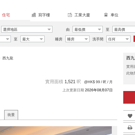
住宅
寫字樓
工業大廈
車位
選擇地區
由
最低價
至
最高價
至
最大
睡房
睡房
洗手間
任何
西九
>
西九龍
實用
此物
實用面積
1,521
呎
@HK$ 99
/ 呎 / 月
上次更新日期
2026年08月07日
街景