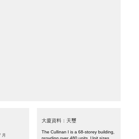
大廈資料：天璽
The Cullinan I is a 68-storey building,
/ 月
provding over 480 units. Unit sizes