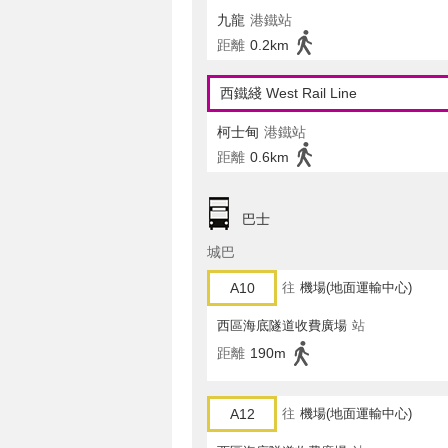
九龍
港鐵站
距離
0.2km
西鐵綫 West Rail Line
柯士甸
港鐵站
距離
0.6km
巴士
城巴
A10
往
機場(地面運輸中心)
西區海底隧道收費廣場
站
距離
190m
A12
往
機場(地面運輸中心)