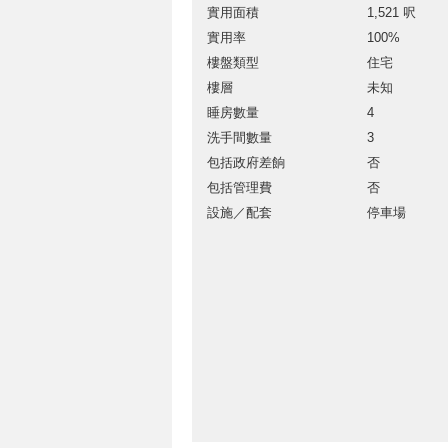
實用面積
1,521 呎
實用率
100%
樓盤類型
住宅
樓層
未知
睡房數量
4
洗手間數量
3
包括政府差餉
否
包括管理費
否
設施／配套
停車場