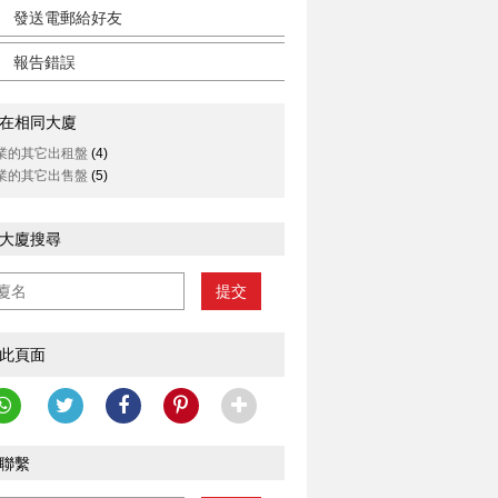
發送電郵給好友
報告錯誤
在相同大廈
業的其它出租盤
(4)
業的其它出售盤
(5)
大廈搜尋
提交
此頁面
聯繫