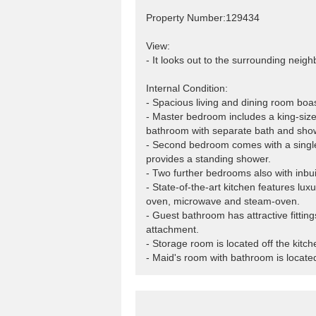
Property Number:129434
View:
- It looks out to the surrounding neig
Internal Condition:
- Spacious living and dining room boa
- Master bedroom includes a king-size 
bathroom with separate bath and sho
- Second bedroom comes with a single
provides a standing shower.
- Two further bedrooms also with inbu
- State-of-the-art kitchen features lu
oven, microwave and steam-oven.
- Guest bathroom has attractive fitti
attachment.
- Storage room is located off the kitch
- Maid's room with bathroom is located