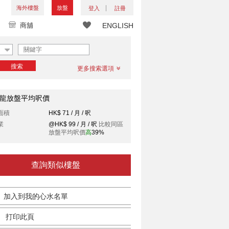
海外樓盤
放盤
登入
註冊
商舖
ENGLISH
搜索
更多搜索選項
龍放盤平均呎價
面積
HK$ 71 / 月 / 呎
業
@HK$ 99 / 月 / 呎
比較同區
放盤平均呎價
高
39%
查詢類似樓盤
加入到我的心水名單
打印此頁