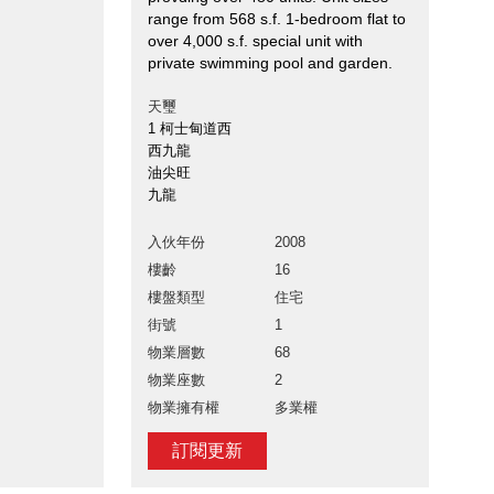
range from 568 s.f. 1-bedroom flat to
over 4,000 s.f. special unit with
private swimming pool and garden.
天璽
1 柯士甸道西
西九龍
油尖旺
九龍
入伙年份
2008
樓齡
16
樓盤類型
住宅
街號
1
物業層數
68
物業座數
2
物業擁有權
多業權
訂閱更新