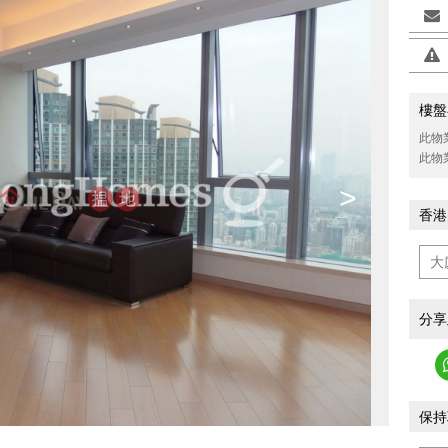
樓盤
此物
此物
>
香港
分享
保持