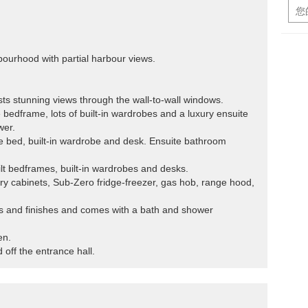
hbourhood with partial harbour views.
sts stunning views through the wall-to-wall windows.
bedframe, lots of built-in wardrobes and a luxury ensuite
wer.
 bed, built-in wardrobe and desk. Ensuite bathroom
ilt bedframes, built-in wardrobes and desks.
xury cabinets, Sub-Zero fridge-freezer, gas hob, range hood,
ngs and finishes and comes with a bath and shower
en.
 off the entrance hall.