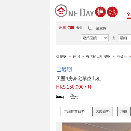
出租
出售
業主盤
建築面績
由
最細
搵樓盤
>
住宅
>
香港的出租樓盤
>
油尖旺
已過期
天璽4房豪宅單位出租
HK$ 150,000 / 月
4
3
詳細物業資料
大廈資料
地圖