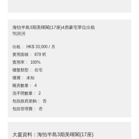
海怡半島3期美暉閣(17座)4房豪宅單位出租
鴨脷洲
出租
HK$ 33,000 / 月
實用面積
879 呎
實用率
100%
樓盤類型
住宅
樓層
未知
睡房數量
4
洗手間數量
2
包括政府差餉
否
包括管理費
否
大廈資料：海怡半島3期美暉閣(17座)