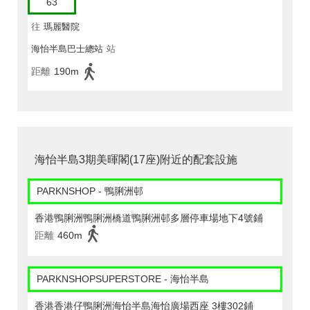
63
往
瑪麗醫院
海怡半島巴士總站
站
距離
190m
海怡半島3期美暉閣(17座)附近的配套設施
PARKNSHOP - 鴨脷洲邨
香港鴨脷洲鴨脷洲橋道鴨脷洲邨多層停車場地下4號鋪
距離
460m
PARKNSHOPSUPERSTORE - 海怡半島
香港香港仔鴨脷洲海怡半島海怡廣場西座 3樓302鋪