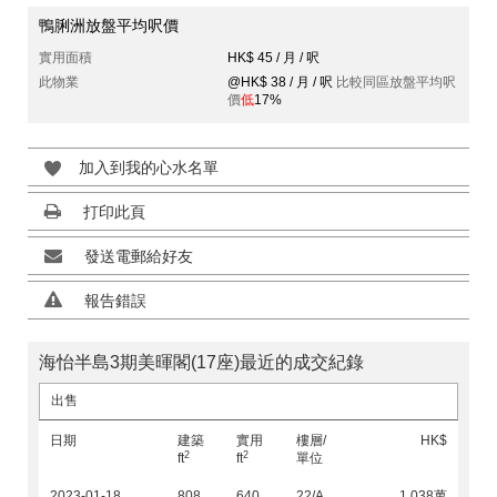
鴨脷洲放盤平均呎價
實用面積
HK$ 45 / 月 / 呎
此物業
@HK$ 38 / 月 / 呎
比較同區放盤平均呎
價
低
17%
加入到我的心水名單
打印此頁
發送電郵給好友
報告錯誤
海怡半島3期美暉閣(17座)最近的成交紀錄
出售
日期
建築
實用
樓層/
HK$
2
2
ft
ft
單位
2023-01-18
808
640
22/A
1,038萬