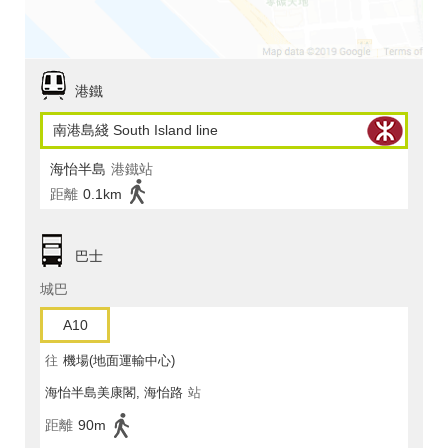
港鐵
南港島綫 South Island line
海怡半島
港鐵站
距離
0.1km
巴士
城巴
A10
往
機場(地面運輸中心)
海怡半島美康閣, 海怡路
站
距離
90m