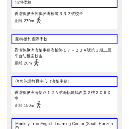
港灣學校
香港鴨脷洲邨鴨脷洲橋道３３２號校舍
距離
270m
蒙特梭利國際學校
香港鴨脷洲海怡半島海怡路１７－２３Ａ號第３期二層
平台幼稚園校舍
距離
20m
啓言英語教育中心（海怡半島）
香港鴨脷洲海怡路１２Ａ號海怡廣場西翼２樓２０９Ｄ
室
距離
150m
Monkey Tree English Learning Center (South Horizon
E)