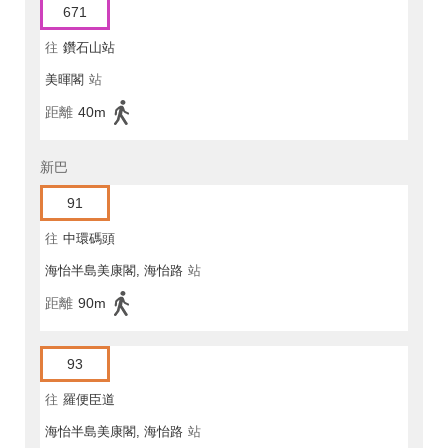
671
往
鑽石山站
美暉閣
站
距離
40m
新巴
91
往
中環碼頭
海怡半島美康閣, 海怡路
站
距離
90m
93
往
羅便臣道
海怡半島美康閣, 海怡路
站