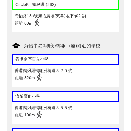
CircleK - 鴨脷洲 (382)
海怡路18a號海怡廣場(東翼)地下g02 舖
距離
80m
海怡半島3期美暉閣(17座)附近的學校
香港南區官立小學
香港鴨脷洲鴨脷洲橋道３２５號
距離
320m
海怡寶血小學
香港鴨脷洲鴨脷洲橋道３５５號
距離
190m