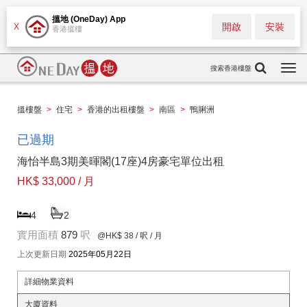
搵地 (OneDay) App
開啟
安裝
X
香港搵樓
搜索香港樓盤
Togg
navi
搵樓盤
>
住宅
>
香港的出租樓盤
>
南區
>
鴨脷洲
已過期
海怡半島3期美暉閣(17座)4房豪宅單位出租
HK$ 33,000 / 月
4
2
實用面積
879
呎
@HK$ 38
/ 呎 / 月
上次更新日期
2025年05月22日
詳細物業資料
大廈資料