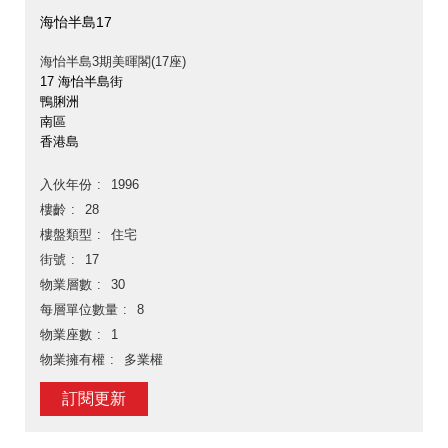
海怡半島17
海怡半島3期美暉閣(17座)
17 海怡半島街
鴨脷洲
南區
香港島
入伙年份
1996
樓齡
28
樓盤類型
住宅
街號
17
物業層數
30
每層單位數量
8
物業座數
1
物業擁有權
多業權
訂閱更新