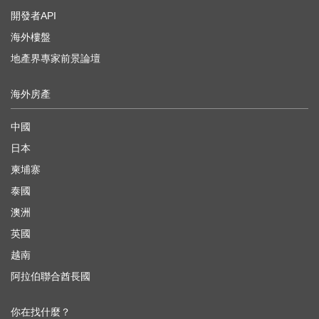
開發者API
海外樓盤
地產界專家前景論壇
海外房產
中國
日本
柬埔寨
泰國
澳洲
英國
越南
阿拉伯聯合酋長國
你在找什麼？