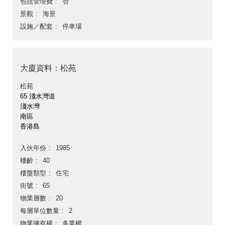
包括管理費
否
景觀
海景
設施／配套
停車場
大廈資料：松苑
松苑
65 淺水灣道
淺水灣
南區
香港島
入伙年份
1985
樓齡
40
樓盤類型
住宅
街號
65
物業層數
20
每層單位數量
2
物業擁有權
多業權