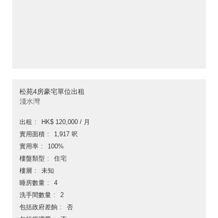
松苑4房豪宅單位出租
淺水灣
出租
HK$ 120,000 / 月
實用面積
1,917 呎
實用率
100%
樓盤類型
住宅
樓層
未知
睡房數量
4
洗手間數量
2
包括政府差餉
否