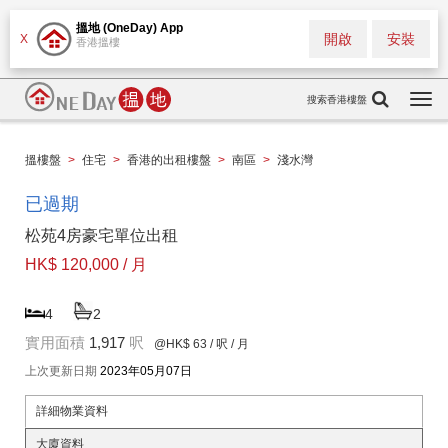
搵地 (OneDay) App
開啟
安裝
X
香港搵樓
搜索香港樓盤
Togg
navi
搵樓盤
>
住宅
>
香港的出租樓盤
>
南區
>
淺水灣
已過期
松苑4房豪宅單位出租
HK$ 120,000 / 月
4
2
實用面積
1,917
呎
@HK$ 63
/ 呎 / 月
上次更新日期
2023年05月07日
詳細物業資料
大廈資料