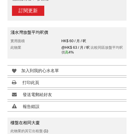
訂閱更新
淺水灣放盤平均呎價
實用面積
HK$ 60 / 月 / 呎
此物業
@HK$ 63 / 月 / 呎
比較同區放盤平均呎
價
高
4%
加入到我的心水名單
打印此頁
發送電郵給好友
報告錯誤
樓盤在相同大廈
此物業的其它出租盤
(1)