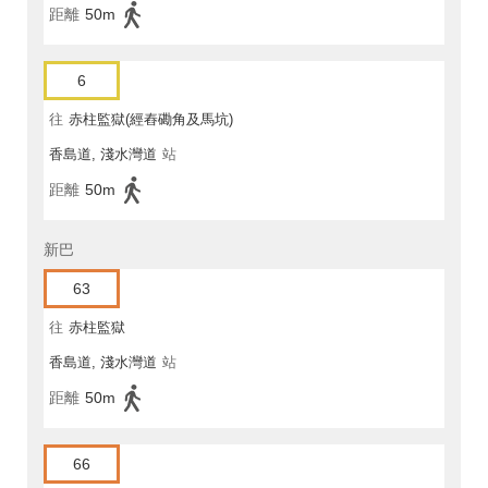
距離
50m
6
往
赤柱監獄(經舂磡角及馬坑)
香島道, 淺水灣道
站
距離
50m
新巴
63
往
赤柱監獄
香島道, 淺水灣道
站
距離
50m
66