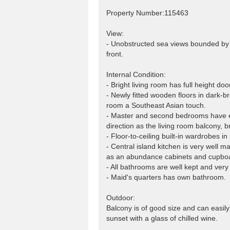
Property Number:115463
View:
- Unobstructed sea views bounded by a
front.
Internal Condition:
- Bright living room has full height do
- Newly fitted wooden floors in dark-br
room a Southeast Asian touch.
- Master and second bedrooms have e
direction as the living room balcony, b
- Floor-to-ceiling built-in wardrobes i
- Central island kitchen is very well ma
as an abundance cabinets and cupbo
- All bathrooms are well kept and very
- Maid's quarters has own bathroom.
Outdoor:
Balcony is of good size and can easil
sunset with a glass of chilled wine.