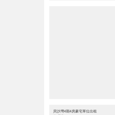
貝沙灣4期4房豪宅單位出租