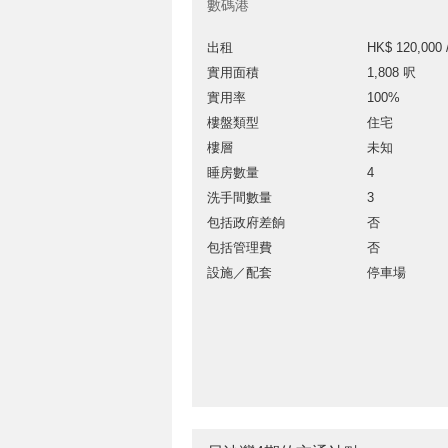
數碼港
出租
HK$ 120,000 
實用面積
1,808 呎
實用率
100%
樓盤類型
住宅
樓層
未知
睡房數量
4
洗手間數量
3
包括政府差餉
否
包括管理費
否
設施／配套
停車場