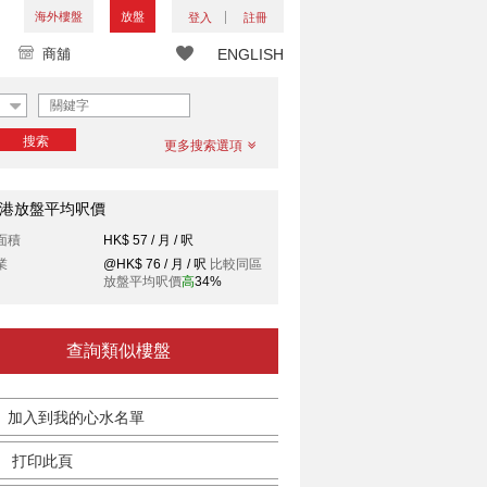
海外樓盤
放盤
登入
註冊
商舖
ENGLISH
搜索
更多搜索選項
港放盤平均呎價
面積
HK$ 57 / 月 / 呎
業
@HK$ 76 / 月 / 呎
比較同區
放盤平均呎價
高
34%
查詢類似樓盤
加入到我的心水名單
打印此頁