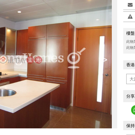
樓盤
此物
此物
>
香港
分享
保持