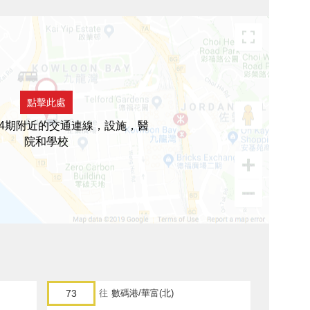
點擊此處
4期附近的交通連線，設施，醫
院和學校
73
往
數碼港/華富(北)