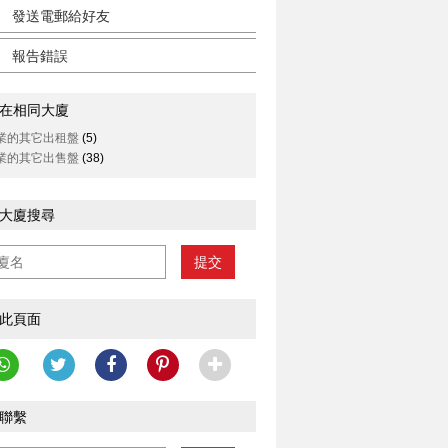
發送電郵給好友
報告錯誤
在相同大廈
業的其它出租盤
(5)
業的其它出售盤
(38)
大廈搜尋
提交
此頁面
聯繫