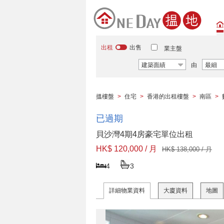
出租
出售
業主盤
建築面績
由
最細
搵樓盤
>
住宅
>
香港的出租樓盤
>
南區
>
已過期
貝沙灣4期4房豪宅單位出租
HK$ 120,000 / 月
HK$ 138,000 / 月
4
3
詳細物業資料
大廈資料
地圖