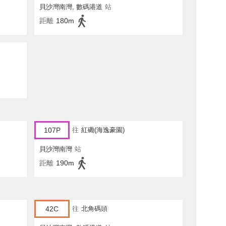
貝沙灣南灣, 數碼港道
站
距離
180m
107P
往
紅磡(海逸豪園)
貝沙灣南灣
站
距離
190m
42C
往
北角碼頭