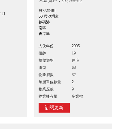
大廈資料：貝沙灣4期
貝沙灣4期
/ 月
68 貝沙灣道
數碼港
南區
香港島
入伙年份
2005
樓齡
19
樓盤類型
住宅
街號
68
物業層數
32
每層單位數量
2
物業座數
9
物業擁有權
多業權
訂閱更新