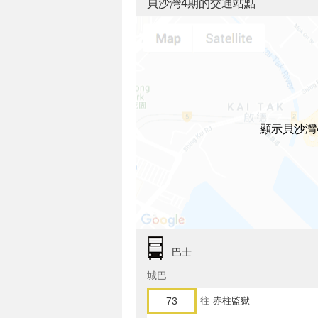
貝沙灣4期的交通站點
顯示貝沙灣
巴士
城巴
73
往
赤柱監獄