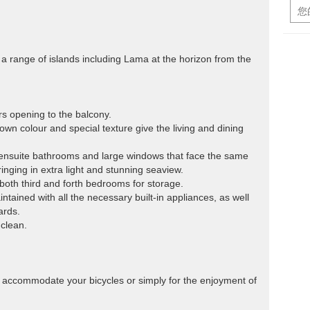
 range of islands including Lama at the horizon from the
ors opening to the balcony.
own colour and special texture give the living and dining
nsuite bathrooms and large windows that face the same
ringing in extra light and stunning seaview.
n both third and forth bedrooms for storage.
intained with all the necessary built-in appliances, as well
ards.
 clean.
y accommodate your bicycles or simply for the enjoyment of