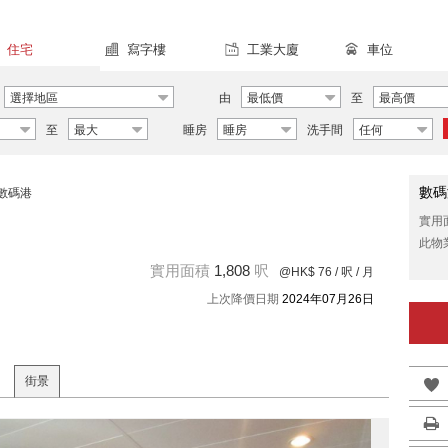
住宅
寫字樓
工業大廈
車位
選擇地區
由
最低價
至
最高價
至
最大
睡房
睡房
洗手間
任何
數碼
數碼港
實用
此物
實用面積
1,808
呎
@HK$ 76
/ 呎 / 月
上次降價日期
2024年07月26日
街景