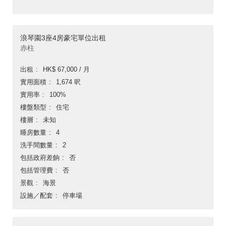
浪琴園3座4房豪宅單位出租
赤柱
出租
HK$ 67,000 / 月
實用面積
1,674 呎
實用率
100%
樓盤類型
住宅
樓層
未知
睡房數量
4
洗手間數量
2
包括政府差餉
否
包括管理費
否
景觀
海景
設施／配套
停車場