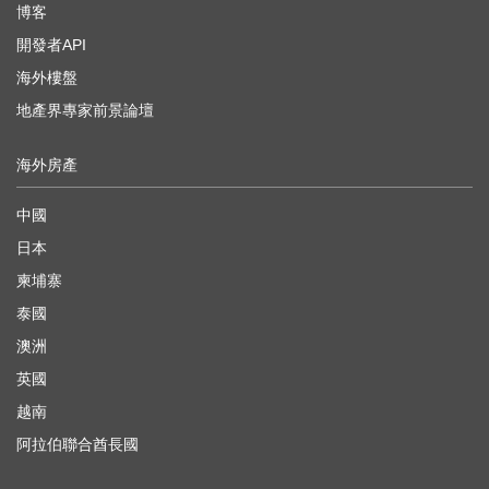
博客
開發者API
海外樓盤
地產界專家前景論壇
海外房產
中國
日本
柬埔寨
泰國
澳洲
英國
越南
阿拉伯聯合酋長國