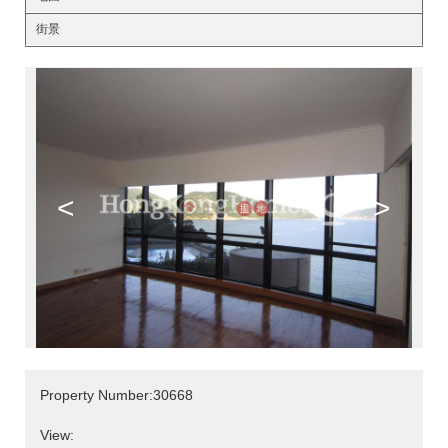
街景
<
>
Property Number:30668
View: