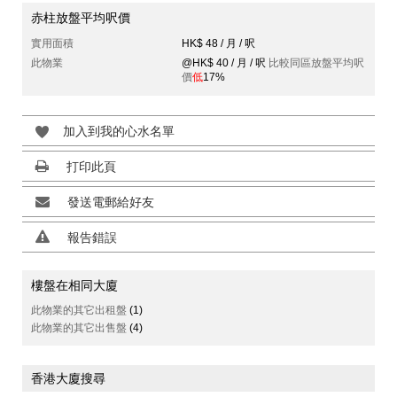
赤柱放盤平均呎價
實用面積
HK$ 48 / 月 / 呎
此物業
@HK$ 40 / 月 / 呎
比較同區放盤平均呎
價
低
17%
加入到我的心水名單
打印此頁
發送電郵給好友
報告錯誤
樓盤在相同大廈
此物業的其它出租盤
(1)
此物業的其它出售盤
(4)
香港大廈搜尋