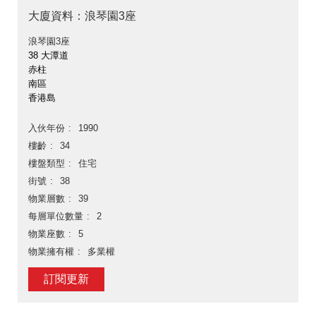
大廈資料：浪琴園3座
浪琴園3座
38 大潭道
赤柱
南區
香港島
入伙年份
1990
樓齡
34
樓盤類型
住宅
街號
38
物業層數
39
每層單位數量
2
物業座數
5
物業擁有權
多業權
訂閱更新