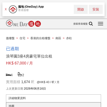
搵地 (OneDay) App
開啟
安裝
X
香港搵樓
搜索香港樓盤
Togg
navi
搵樓盤
>
住宅
>
香港的出租樓盤
>
南區
>
赤柱
已過期
浪琴園3座4房豪宅單位出租
HK$ 67,000 / 月
4
2
實用面積
1,674
呎
@HK$ 40
/ 呎 / 月
上次更新日期
2026年06月16日
詳細物業資料
地圖