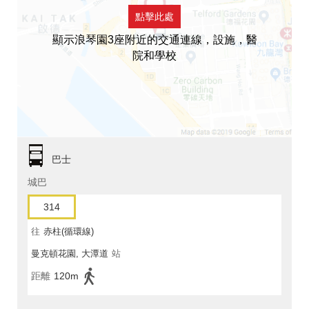
點擊此處
顯示浪琴園3座附近的交通連線，設施，醫
院和學校
巴士
城巴
314
往
赤柱(循環線)
曼克頓花園, 大潭道
站
距離
120m