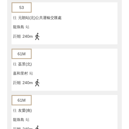
53
往
元朗站(北)公共運輸交匯處
龍珠島
站
距離
240m
61M
往
荔景(北)
嘉和里村
站
距離
240m
61M
往
友愛(南)
龍珠島
站