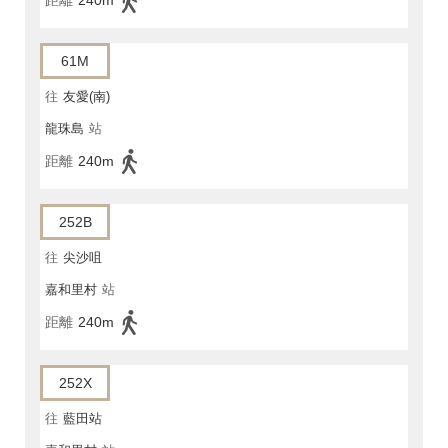
距離
240m
61M
往
友愛(南)
龍珠島
站
距離
240m
252B
往
尖沙咀
嘉和里村
站
距離
240m
252X
往
藍田站