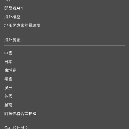
開發者API
海外樓盤
地產界專家前景論壇
海外房產
中國
日本
柬埔寨
泰國
澳洲
英國
越南
阿拉伯聯合酋長國
你在找什麼？