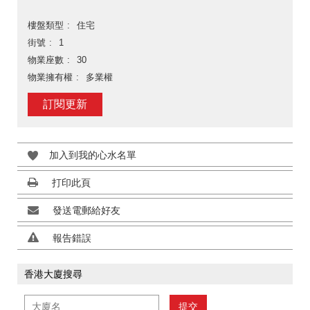
樓盤類型
住宅
街號
1
物業座數
30
物業擁有權
多業權
訂閱更新
加入到我的心水名單
打印此頁
發送電郵給好友
報告錯誤
香港大廈搜尋
提交