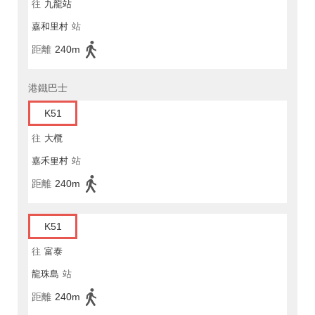
往
九龍站
嘉和里村
站
距離
240m
港鐵巴士
K51
往
大欖
嘉禾里村
站
距離
240m
K51
往
富泰
龍珠島
站
距離
240m