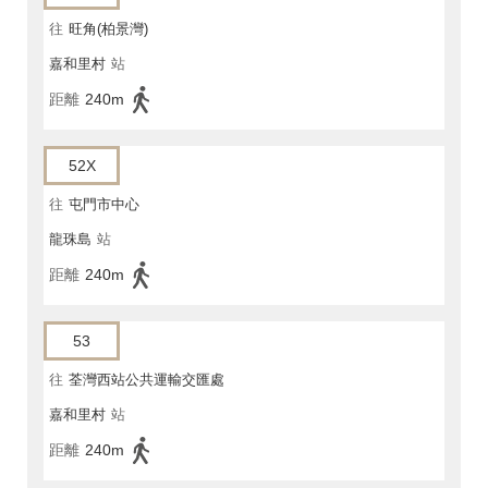
往
旺角(柏景灣)
嘉和里村
站
距離
240m
52X
往
屯門市中心
龍珠島
站
距離
240m
53
往
荃灣西站公共運輸交匯處
嘉和里村
站
距離
240m