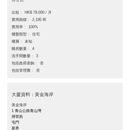
掃管笏
出租
HK$ 79,000 / 月
實用面積
2,195 呎
實用率
100%
樓盤類型
住宅
樓層
未知
睡房數量
4
洗手間數量
3
包括政府差餉
否
包括管理費
否
大廈資料：黃金海岸
黃金海岸
1 青山公路青山灣
掃管笏
屯門
新界