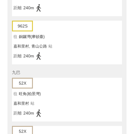
距離
240m
962S
往
銅鑼灣(摩頓臺)
嘉和里村, 青山公路
站
距離
240m
九巴
52X
往
旺角(柏景灣)
嘉和里村
站
距離
240m
52X