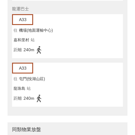
龍運巴士
A33
往
機場(地面運輸中心)
嘉和里村
站
距離
240m
A33
往
屯門(悅湖山莊)
龍珠島
站
距離
240m
同類物業放盤