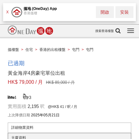
搵地 (OneDay) App
開啟
安裝
X
香港搵樓
搜索香港樓盤
Togg
navi
搵樓盤
>
住宅
>
香港的出租樓盤
>
屯門
>
屯門
已過期
黃金海岸4房豪宅單位出租
HK$ 79,000 / 月
HK$ 89,000 / 月
4
3
實用面積
2,195
呎
@HK$ 41
/ 呎 / 月
上次降價日期
2025年05月21日
詳細物業資料
大廈資料