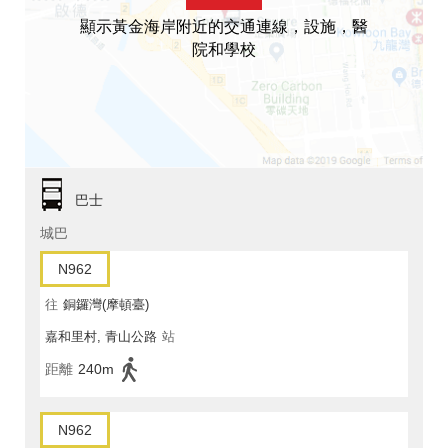
顯示黃金海岸附近的交通連線，設施，醫
院和學校
巴士
城巴
N962
往
銅鑼灣(摩頓臺)
嘉和里村, 青山公路
站
距離
240m
N962