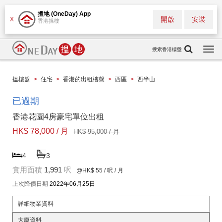
搵地 (OneDay) App
開啟
安裝
X
香港搵樓
搜索香港樓盤
Togg
navi
搵樓盤
>
住宅
>
香港的出租樓盤
>
西區
>
西半山
已過期
香港花園4房豪宅單位出租
HK$ 78,000 / 月
HK$ 95,000 / 月
4
3
實用面積
1,991
呎
@HK$ 55
/ 呎 / 月
上次降價日期
2022年06月25日
詳細物業資料
大廈資料