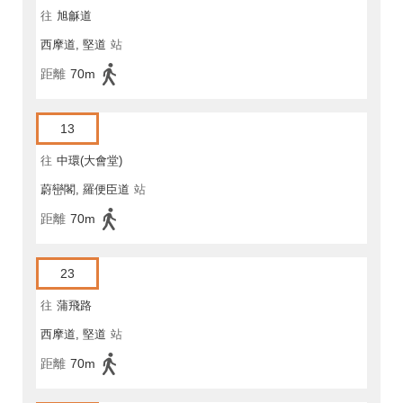
往
旭龢道
西摩道, 堅道
站
距離
70m
13
往
中環(大會堂)
蔚巒閣, 羅便臣道
站
距離
70m
23
往
蒲飛路
西摩道, 堅道
站
距離
70m