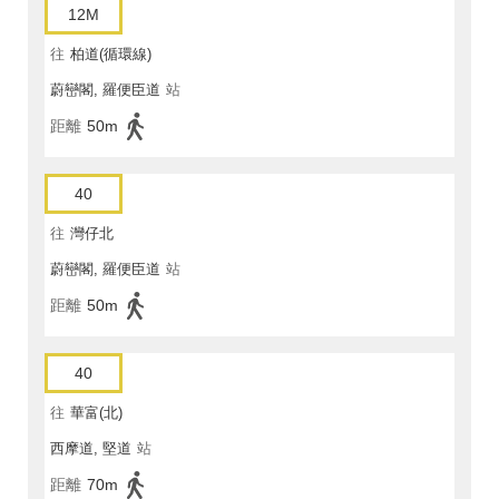
12M
往
柏道(循環線)
蔚巒閣, 羅便臣道
站
距離
50m
40
往
灣仔北
蔚巒閣, 羅便臣道
站
距離
50m
40
往
華富(北)
西摩道, 堅道
站
距離
70m