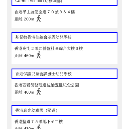
Carmel School (幼稚園部)
香港半山羅便臣道７０號３＆４樓
距離
200m
基督教香港信義會基恩幼兒學校
香港高街２號西營盤社區綜合大樓３樓
距離
460m
香港保護兒童會譚雅士幼兒學校
香港西營盤醫院道佐治五世紀念公園
距離
460m
香港真光幼稚園（堅道）
香港堅道７５號地下至二樓
距離
430m