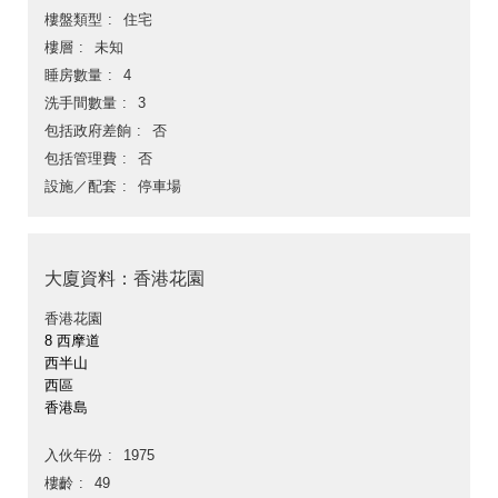
樓盤類型
住宅
樓層
未知
睡房數量
4
洗手間數量
3
包括政府差餉
否
包括管理費
否
設施／配套
停車場
大廈資料：香港花園
香港花園
8 西摩道
西半山
西區
香港島
入伙年份
1975
樓齡
49