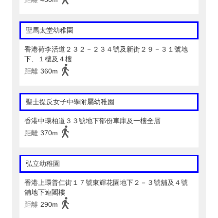
聖馬太堂幼稚園
香港荷李活道２３２－２３４號及新街２９－３１號地
下、１樓及４樓
距離
360m
聖士提反女子中學附屬幼稚園
香港中環柏道３３號地下部份車庫及一樓全層
距離
370m
弘立幼稚園
香港上環普仁街１７號東輝花園地下２－３號舖及４號
舖地下連閣樓
距離
290m