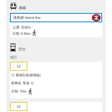
港鐵
港島綫 Island line
上環
港鐵站
距離
0.6km
巴士
城巴
12
往
羅便臣道(循環線)
西摩道, 堅道
站
距離
70m
12