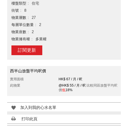
樓盤類型
住宅
街號
8
物業層數
27
每層單位數量
2
物業座數
2
物業擁有權
多業權
訂閱更新
西半山放盤平均呎價
實用面積
HK$ 67 / 月 / 呎
此物業
@HK$ 55 / 月 / 呎
比較同區放盤平均呎
價
低
18%
加入到我的心水名單
打印此頁