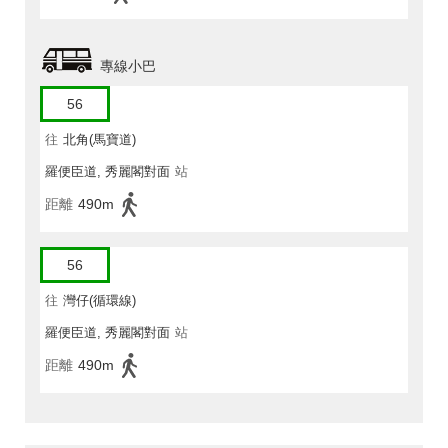
專線小巴
56
往
北角(馬寶道)
羅便臣道, 秀麗閣對面
站
距離
490m
56
往
灣仔(循環線)
羅便臣道, 秀麗閣對面
站
距離
490m