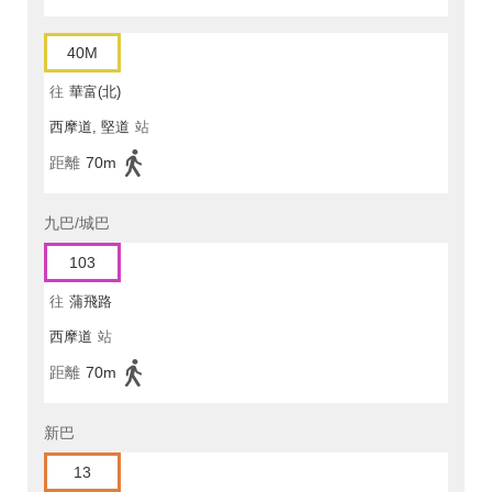
40M
往
華富(北)
西摩道, 堅道
站
距離
70m
九巴/城巴
103
往
蒲飛路
西摩道
站
距離
70m
新巴
13