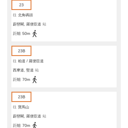
23
往
北角碼頭
蔚巒閣, 羅便臣道
站
距離
50m
23B
往
柏道 / 羅便臣道
西摩道, 堅道
站
距離
70m
23B
往
寶馬山
蔚巒閣, 羅便臣道
站
距離
70m