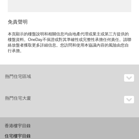
免責聲明
本頁顯示的樓盤說明和相關信息均由地產代理或業主或第三方提供的
樓盤資料。OneDay不保證或對其準確性或完整性承擔任何責任。請聯
絡放盤者獲取更多詳細信息。您訪問和使用本協議內容的風險由您自
行承擔。
熱門住宅區域
熱門住宅大廈
香港樓宇目錄
住宅樓宇目錄