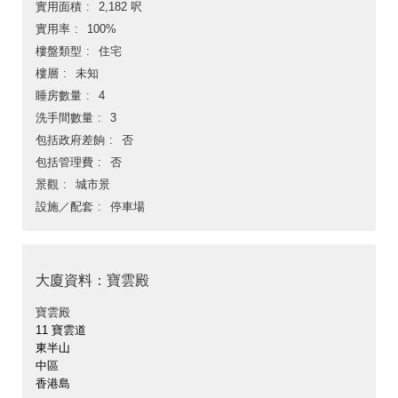
實用面積
2,182 呎
實用率
100%
樓盤類型
住宅
樓層
未知
睡房數量
4
洗手間數量
3
包括政府差餉
否
包括管理費
否
景觀
城市景
設施／配套
停車場
大廈資料：寶雲殿
寶雲殿
11 寶雲道
東半山
中區
香港島