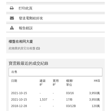
打印此頁
發送電郵給好友
報告錯誤
樓盤在相同大廈
此物業的其它出租盤
(1)
寶雲殿最近的成交紀錄
出售
日期
建築
實用
樓層/
HK$
2
2
ft
ft
單位
2021-10-15
-
-
03/16
3,950萬
2021-10-15
1,537
-
17/B
3,950萬
2018-12-28
-
-
03/12B
120萬