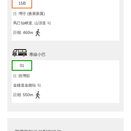
15B
往
灣仔 (會展新翼)
馬己仙峽道, 山頂道
站
距離
460m
專線小巴
31
往
田灣邨
金鐘道金鐘站
站
距離
550m