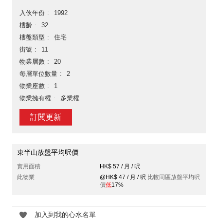
入伙年份
1992
樓齡
32
樓盤類型
住宅
街號
11
物業層數
20
每層單位數量
2
物業座數
1
物業擁有權
多業權
訂閱更新
東半山放盤平均呎價
實用面積
HK$ 57 / 月 / 呎
此物業
@HK$ 47 / 月 / 呎
比較同區放盤平均呎
價
低
17%
加入到我的心水名單