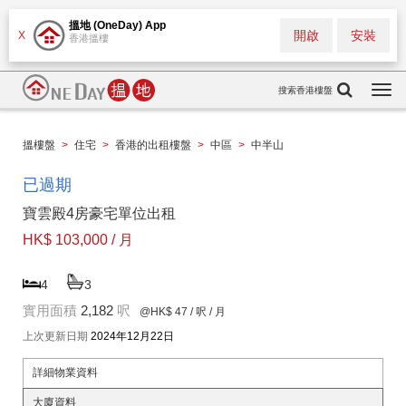
搵地 (OneDay) App
開啟
安裝
X
香港搵樓
搜索香港樓盤
Togg
navi
搵樓盤
>
住宅
>
香港的出租樓盤
>
中區
>
中半山
已過期
寶雲殿4房豪宅單位出租
HK$ 103,000 / 月
4
3
實用面積
2,182
呎
@HK$ 47
/ 呎 / 月
上次更新日期
2024年12月22日
詳細物業資料
大廈資料