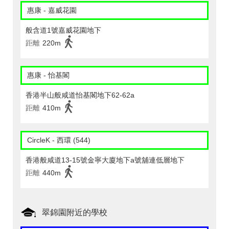
惠康 - 嘉威花園
般含道1號嘉威花園地下
距離
220m
惠康 - 怡基閣
香港半山般咸道怡基閣地下62-62a
距離
410m
CircleK - 西環 (544)
香港般咸道13-15號金寧大廈地下a號舖連低層地下
距離
440m
翠錦園附近的學校