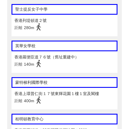
聖士提反女子中學
香港列堤頓道２號
距離
280m
英華女學校
香港羅便臣道７６號（舊址重建中）
距離
140m
蒙特梭利國際學校
香港上環普仁街１７號東輝花園１樓１室及閣樓
距離
400m
柏明頓教育中心