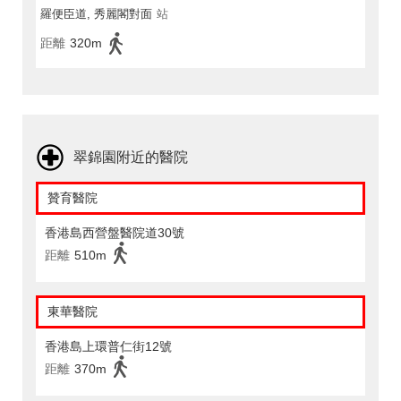
羅便臣道, 秀麗閣對面
站
距離
320m
翠錦園附近的醫院
贊育醫院
香港島西營盤醫院道30號
距離
510m
東華醫院
香港島上環普仁街12號
距離
370m