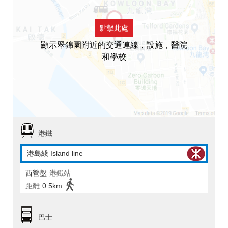
點擊此處
顯示翠錦園附近的交通連線，設施，醫院
和學校
港鐵
港島綫 Island line
西營盤
港鐵站
距離
0.5km
巴士