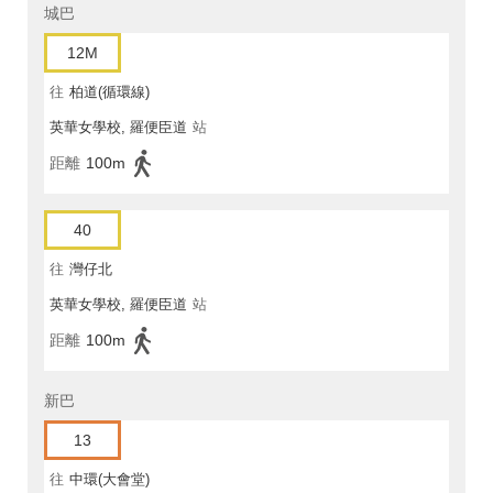
城巴
12M
往
柏道(循環線)
英華女學校, 羅便臣道
站
距離
100m
40
往
灣仔北
英華女學校, 羅便臣道
站
距離
100m
新巴
13
往
中環(大會堂)