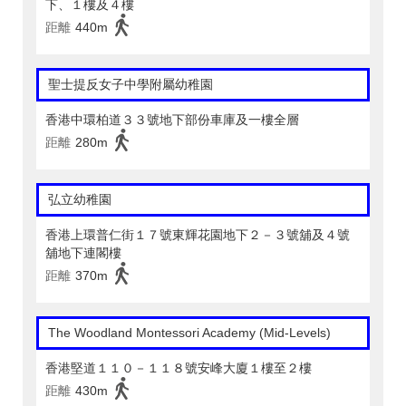
下、１樓及４樓
距離
440m
聖士提反女子中學附屬幼稚園
香港中環柏道３３號地下部份車庫及一樓全層
距離
280m
弘立幼稚園
香港上環普仁街１７號東輝花園地下２－３號舖及４號
舖地下連閣樓
距離
370m
The Woodland Montessori Academy (Mid-Levels)
香港堅道１１０－１１８號安峰大廈１樓至２樓
距離
430m