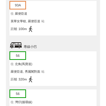
93A
往
羅便臣道
英華女學校, 羅便臣道
站
距離
100m
專線小巴
56
往
北角(馬寶道)
羅便臣道, 秀麗閣對面
站
距離
320m
56
往
灣仔(循環線)