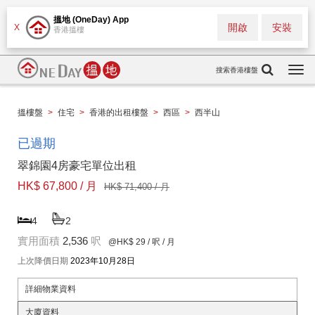
搵地 (OneDay) App
開啟
安裝
X
香港搵樓
搜索香港樓盤
Togg
navi
搵樓盤
>
住宅
>
香港的出租樓盤
>
西區
>
西半山
已過期
翠錦園4房豪宅單位出租
HK$ 67,800 / 月
HK$ 71,400 / 月
4
2
實用面積
2,536
呎
@HK$ 29
/ 呎 / 月
上次降價日期
2023年10月28日
詳細物業資料
大廈資料