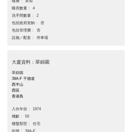
樓層
未知
睡房數量
4
洗手間數量
2
包括政府差餉
否
包括管理費
否
設施／配套
停車場
大廈資料：翠錦園
翠錦園
39A-F 干德道
西半山
西區
香港島
入伙年份
1974
樓齡
50
樓盤類型
住宅
街號
39A-F