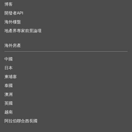
博客
開發者API
海外樓盤
地產界專家前景論壇
海外房產
中國
日本
柬埔寨
泰國
澳洲
英國
越南
阿拉伯聯合酋長國