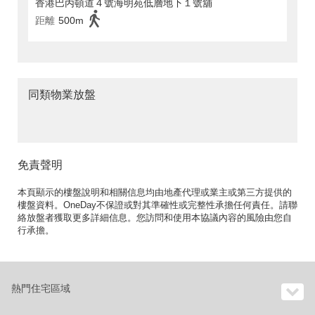
香港巴丙頓道４號海明苑低層地下１號舖
距離
500m
同類物業放盤
免責聲明
本頁顯示的樓盤說明和相關信息均由地產代理或業主或第三方提供的
樓盤資料。OneDay不保證或對其準確性或完整性承擔任何責任。請聯
絡放盤者獲取更多詳細信息。您訪問和使用本協議內容的風險由您自
行承擔。
熱門住宅區域