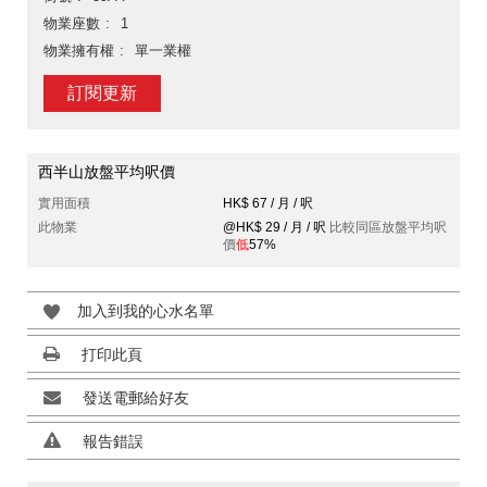
物業座數
1
物業擁有權
單一業權
訂閱更新
西半山放盤平均呎價
實用面積
HK$ 67 / 月 / 呎
此物業
@HK$ 29 / 月 / 呎
比較同區放盤平均呎
價
低
57%
加入到我的心水名單
打印此頁
發送電郵給好友
報告錯誤