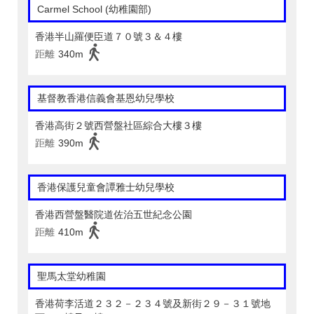
Carmel School (幼稚園部)
香港半山羅便臣道７０號３＆４樓
距離
340m
基督教香港信義會基恩幼兒學校
香港高街２號西營盤社區綜合大樓３樓
距離
390m
香港保護兒童會譚雅士幼兒學校
香港西營盤醫院道佐治五世紀念公園
距離
410m
聖馬太堂幼稚園
香港荷李活道２３２－２３４號及新街２９－３１號地