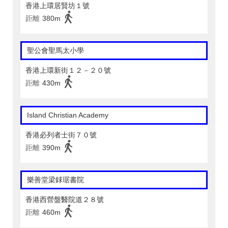
香港上環居賢坊１號
距離
380m
聖公會聖馬太小學
香港上環新街１２－２０號
距離
430m
Island Christian Academy
香港必列者士街７０號
距離
390m
樂善堂梁銶琚書院
香港西營盤醫院道２８號
距離
460m